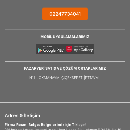
02247734041
MOBİL UYGULAMALARIMIZ
PAZARYERİ SATIŞ VE ÇÖZÜM ORTAKLARIMIZ
N11 |
LOKMANAVM |
ÇIÇEKSEPETI |
PTTAVM |
Adres & İletişim
Firma Resmi Belge: Belgelerimiz
için Tıklayın!
Merkez Adres:Hıdırbali Mah. Hacı Hasan Sk. LokmanAVM Sit. No:10