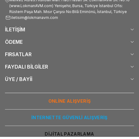
(www.LokmanAVM.com) Yenişehir, Bursa, Türkiye İstanbul Ofis:
Rüstem Paşa Mah. Mısır Çarşısı No:Bilâ Eminönü, İstanbul, Türkiye
iletisim@lokmanavm.com
İLETİŞİM
ÖDEME
FIRSATLAR
FAYDALI BİLGİLER
ÜYE / BAYİİ
ONLİNE ALIŞVERİŞ
İNTERNETTE GÜVENLİ ALIŞVERİŞ
DİJİTAL PAZARLAMA