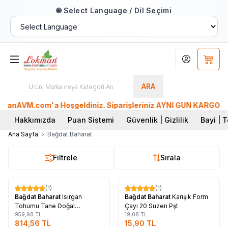
🌐 Select Language / Dil Seçimi
Hesabım
Sepet
ARA
anAVM.com'a Hoşgeldiniz. Siparişleriniz AYNI GÜN KARGO'da. T
Hakkımızda
Puan Sistemi
Güvenlik | Gizlilik
Bayi | T
Ana Sayfa
Bağdat Baharat
Filtrele
Sırala
Tükendi
Tükendi
(1)
(1)
%
15
%
17
Bağdat Baharat
Isırgan
Bağdat Baharat
Karışık Form
Tohumu Tane Doğal
Çayı 20 Süzen Pşt
(Yuvarlak Yerli) 1000 Gr Paket
959,98
TL
19,08
TL
814,56
TL
15,90
TL