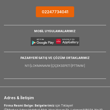
02247734041
MOBİL UYGULAMALARIMIZ
PAZARYERİ SATIŞ VE ÇÖZÜM ORTAKLARIMIZ
N11 |
LOKMANAVM |
ÇIÇEKSEPETI |
PTTAVM |
Adres & İletişim
Firma Resmi Belge: Belgelerimiz
için Tıklayın!
Merkez Adres:Hıdırbali Mah. Hacı Hasan Sk. LokmanAVM Sit. No:10