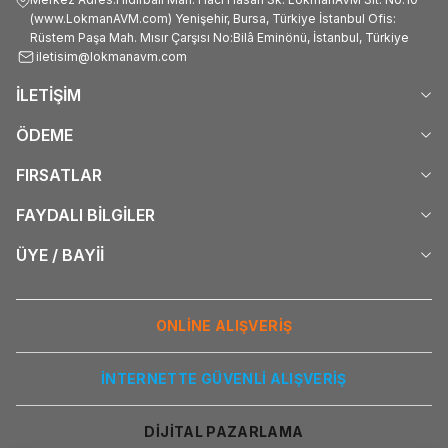
(www.LokmanAVM.com) Yenişehir, Bursa, Türkiye İstanbul Ofis:
Rüstem Paşa Mah. Mısır Çarşısı No:Bilâ Eminönü, İstanbul, Türkiye
iletisim@lokmanavm.com
İLETİŞİM
ÖDEME
FIRSATLAR
FAYDALI BİLGİLER
ÜYE / BAYİİ
ONLİNE ALIŞVERİŞ
İNTERNETTE GÜVENLİ ALIŞVERİŞ
DİJİTAL PAZARLAMA