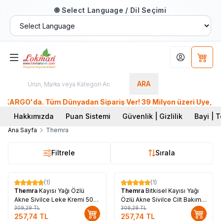
🌐 Select Language / Dil Seçimi
Hesabım
Sepet
ARA
ARGO'da. Tüm Dünyadan Sipariş Ver! 39 Milyon üzeri Üye, 26. 
Hakkımızda
Puan Sistemi
Güvenlik | Gizlilik
Bayi | T
Ana Sayfa
Themra
Filtrele
Sırala
(1)
(1)
%
17
%
17
Themra
Kayısı Yağı Özlü
Themra
Bitkisel Kayısı Yağı
Akne Sivilce Leke Kremi 50
Özlü Akne Sivilce Cilt Bakım
cc
309,29
TL
Yağı 100 cc
309,29
TL
257,74
TL
257,74
TL