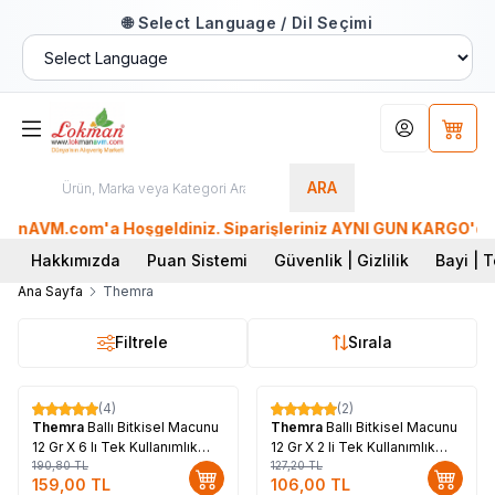
🌐 Select Language / Dil Seçimi
Hesabım
Sepet
ARA
AVM.com'a Hoşgeldiniz. Siparişleriniz AYNI GÜN KARGO'da. Tüm
Hakkımızda
Puan Sistemi
Güvenlik | Gizlilik
Bayi | T
Ana Sayfa
Themra
Filtrele
Sırala
(4)
(2)
%
17
%
17
Themra
Ballı Bitkisel Macunu
Themra
Ballı Bitkisel Macunu
12 Gr X 6 lı Tek Kullanımlık
12 Gr X 2 li Tek Kullanımlık
Stick
190,80
TL
Stick
127,20
TL
159,00
TL
106,00
TL