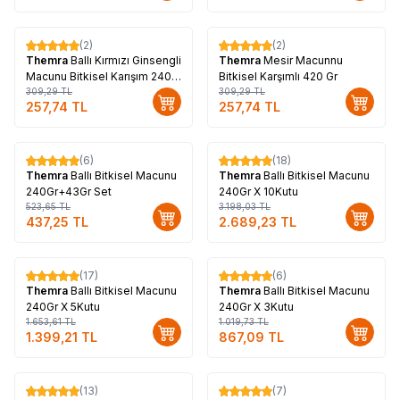
(2)
(2)
%
17
%
17
Themra
Ballı Kırmızı Ginsengli
Themra
Mesir Macunnu
Macunu Bitkisel Karışım 240
Bitkisel Karşımlı 420 Gr
Gr
309,29
TL
309,29
TL
257,74
TL
257,74
TL
(6)
(18)
%
16
%
16
Themra
Ballı Bitkisel Macunu
Themra
Ballı Bitkisel Macunu
240Gr+43Gr Set
240Gr X 10Kutu
523,65
TL
3.198,03
TL
437,25
TL
2.689,23
TL
(17)
(6)
%
15
%
15
Themra
Ballı Bitkisel Macunu
Themra
Ballı Bitkisel Macunu
240Gr X 5Kutu
240Gr X 3Kutu
1.653,61
TL
1.019,73
TL
1.399,21
TL
867,09
TL
(13)
(7)
%
14
%
17