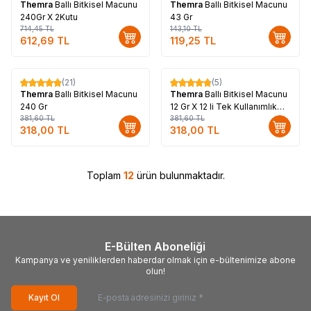
Themra
Ballı Bitkisel Macunu
Themra
Ballı Bitkisel Macunu
240Gr X 2Kutu
43 Gr
714,45
TL
143,10
TL
612,69
TL
119,25
TL
(21)
(5)
%
17
%
17
Themra
Ballı Bitkisel Macunu
Themra
Ballı Bitkisel Macunu
240 Gr
12 Gr X 12 li Tek Kullanımlık
381,60
TL
Stick
381,60
TL
318,00
TL
318,00
TL
Toplam
12
ürün bulunmaktadır.
E-Bülten Aboneliği
Kampanya ve yeniliklerden haberdar olmak için e-bültenimize abone
olun!
Kayıt Ol