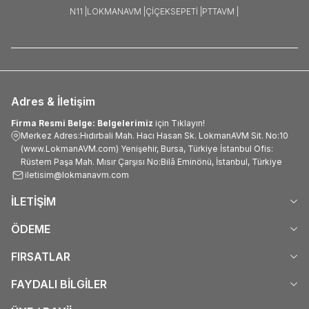
N11 |
LOKMANAVM |
ÇIÇEKSEPETI |
PTTAVM |
Adres & İletişim
Firma Resmi Belge: Belgelerimiz
için Tıklayın!
Merkez Adres:Hıdırbali Mah. Hacı Hasan Sk. LokmanAVM Sit. No:10
(www.LokmanAVM.com) Yenişehir, Bursa, Türkiye İstanbul Ofis:
Rüstem Paşa Mah. Mısır Çarşısı No:Bilâ Eminönü, İstanbul, Türkiye
iletisim@lokmanavm.com
İLETİŞİM
ÖDEME
FIRSATLAR
FAYDALI BİLGİLER