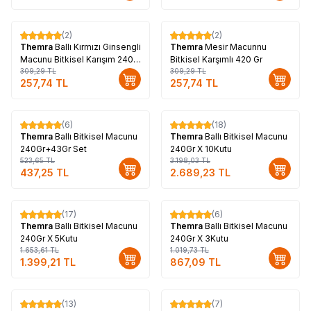
(2)
(2)
%
17
%
17
Themra
Ballı Kırmızı Ginsengli
Themra
Mesir Macunnu
Macunu Bitkisel Karışım 240
Bitkisel Karşımlı 420 Gr
Gr
309,29
TL
309,29
TL
257,74
TL
257,74
TL
(6)
(18)
%
16
%
16
Themra
Ballı Bitkisel Macunu
Themra
Ballı Bitkisel Macunu
240Gr+43Gr Set
240Gr X 10Kutu
523,65
TL
3.198,03
TL
437,25
TL
2.689,23
TL
(17)
(6)
%
15
%
15
Themra
Ballı Bitkisel Macunu
Themra
Ballı Bitkisel Macunu
240Gr X 5Kutu
240Gr X 3Kutu
1.653,61
TL
1.019,73
TL
1.399,21
TL
867,09
TL
(13)
(7)
%
14
%
17