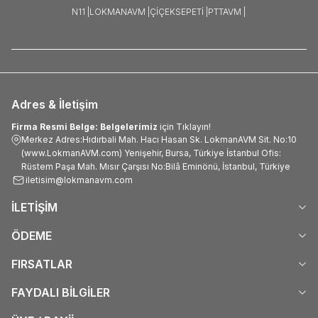
N11 |
LOKMANAVM |
ÇIÇEKSEPETI |
PTTAVM |
Adres & İletişim
Firma Resmi Belge: Belgelerimiz
için Tıklayın!
Merkez Adres:Hıdırbali Mah. Hacı Hasan Sk. LokmanAVM Sit. No:10
(www.LokmanAVM.com) Yenişehir, Bursa, Türkiye İstanbul Ofis:
Rüstem Paşa Mah. Mısır Çarşısı No:Bilâ Eminönü, İstanbul, Türkiye
iletisim@lokmanavm.com
İLETİŞİM
ÖDEME
FIRSATLAR
FAYDALI BİLGİLER