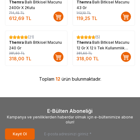
Themra
Ballı Bitkisel Macunu
Themra
Ballı Bitkisel Macunu
240Gr X 2Kutu
43 Gr
714,45
TL
143,10
TL
612,69
TL
119,25
TL
(21)
(5)
%
17
%
17
Themra
Ballı Bitkisel Macunu
Themra
Ballı Bitkisel Macunu
240 Gr
12 Gr X 12 li Tek Kullanımlık
381,60
TL
Stick
381,60
TL
318,00
TL
318,00
TL
Toplam
12
ürün bulunmaktadır.
E-Bülten Aboneliği
Kampanya ve yeniliklerden haberdar olmak için e-bültenimize abone
olun!
Kayıt Ol