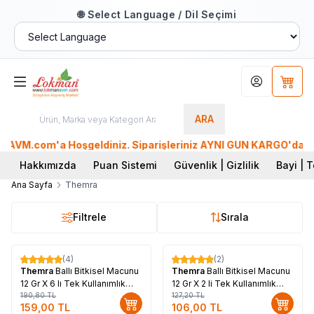
🌐 Select Language / Dil Seçimi
Hesabım
Sepet
ARA
M.com'a Hoşgeldiniz. Siparişleriniz AYNI GÜN KARGO'da. Tüm D
Hakkımızda
Puan Sistemi
Güvenlik | Gizlilik
Bayi | T
Ana Sayfa
Themra
Filtrele
Sırala
(4)
(2)
%
17
%
17
Themra
Ballı Bitkisel Macunu
Themra
Ballı Bitkisel Macunu
12 Gr X 6 lı Tek Kullanımlık
12 Gr X 2 li Tek Kullanımlık
Stick
190,80
TL
Stick
127,20
TL
159,00
TL
106,00
TL