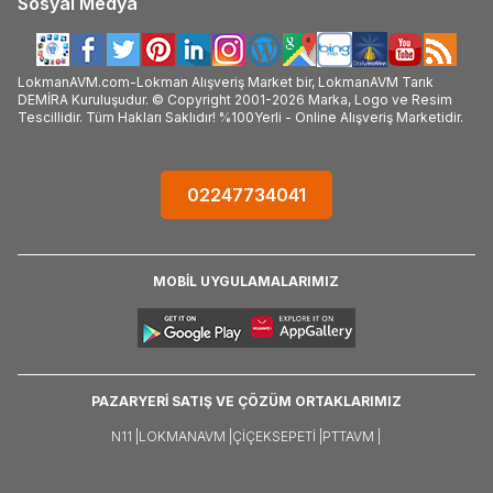
Sosyal Medya
LokmanAVM.com-Lokman Alışveriş Market bir, LokmanAVM Tarık
DEMİRA Kuruluşudur. © Copyright 2001-2026 Marka, Logo ve Resim
Tescillidir. Tüm Hakları Saklıdır! %100Yerli - Online Alışveriş Marketidir.
02247734041
MOBİL UYGULAMALARIMIZ
PAZARYERİ SATIŞ VE ÇÖZÜM ORTAKLARIMIZ
N11 |
LOKMANAVM |
ÇIÇEKSEPETI |
PTTAVM |