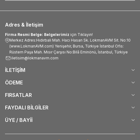
Adres & İletişim
Firma Resmi Belge: Belgelerimiz
için Tıklayın!
Merkez Adres:Hıdırbali Mah. Hacı Hasan Sk. LokmanAVM Sit. No:10
(www.LokmanAVM.com) Yenişehir, Bursa, Türkiye İstanbul Ofis:
Rüstem Paşa Mah. Mısır Çarşısı No:Bilâ Eminönü, İstanbul, Türkiye
iletisim@lokmanavm.com
İLETİŞİM
ÖDEME
FIRSATLAR
FAYDALI BİLGİLER
ÜYE / BAYİİ