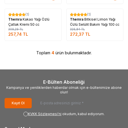
Tükendi
Tükendi
(1)
(1)
%
17
%
17
Themra
Kakao Yağı Özlü
Themra
Bitkisel Limon Yağı
Çatlak Kremi 50 cc
Özlü Selülit Bakım Yağı 100 cc
309,29
TL
326,84
TL
257,74
TL
272,37
TL
Toplam
4
ürün bulunmaktadır.
E-Bülten Aboneliği
Kampanya ve yeniliklerden haberdar olmak için e-bültenimize abone
olun!
Kayıt Ol
KVKK Sözleşmesi'ni
okudum, kabul ediyorum.