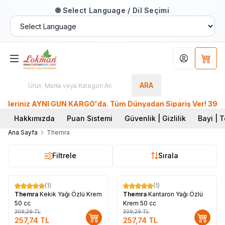
🌐 Select Language / Dil Seçimi
Hesabım
Sepet
ARA
eriniz AYNI GÜN KARGO'da. Tüm Dünyadan Sipariş Ver! 39 Milyo
Hakkımızda
Puan Sistemi
Güvenlik | Gizlilik
Bayi | T
Ana Sayfa
Themra
Filtrele
Sırala
(1)
(1)
%
17
%
17
Themra
Kekik Yağı Özlü Krem
Themra
Kantaron Yağı Özlü
50 cc
Krem 50 cc
309,29
TL
309,29
TL
257,74
TL
257,74
TL