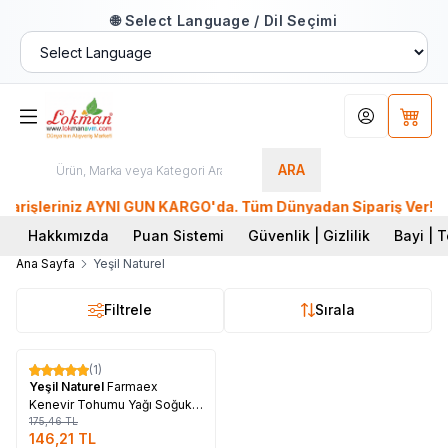
🌐 Select Language / Dil Seçimi
Hesabım
Sepet
ARA
işleriniz AYNI GÜN KARGO'da. Tüm Dünyadan Sipariş Ver! 39 Mi
Hakkımızda
Puan Sistemi
Güvenlik | Gizlilik
Bayi | T
Ana Sayfa
Yeşil Naturel
Filtrele
Sırala
Tükendi
(1)
%
17
Yeşil Naturel
Farmaex
Kenevir Tohumu Yağı Soğuk
Press 50 ML
175,46
TL
146,21
TL