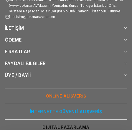
(www.LokmanAVM.com) Yenişehir, Bursa, Türkiye İstanbul Ofis:
Rüstem Paşa Mah. Mısır Çarşısı No:Bilâ Eminönü, İstanbul, Türkiye
iletisim@lokmanavm.com
İLETİŞİM
ÖDEME
FIRSATLAR
FAYDALI BİLGİLER
ÜYE / BAYİİ
ONLİNE ALIŞVERİŞ
İNTERNETTE GÜVENLİ ALIŞVERİŞ
DİJİTAL PAZARLAMA