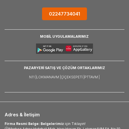
02247734041
MOBİL UYGULAMALARIMIZ
PAZARYERİ SATIŞ VE ÇÖZÜM ORTAKLARIMIZ
N11 |
LOKMANAVM |
ÇIÇEKSEPETI |
PTTAVM |
Adres & İletişim
Firma Resmi Belge: Belgelerimiz
için Tıklayın!
Merkez Adres:Hıdırbali Mah. Hacı Hasan Sk. LokmanAVM Sit. No:10