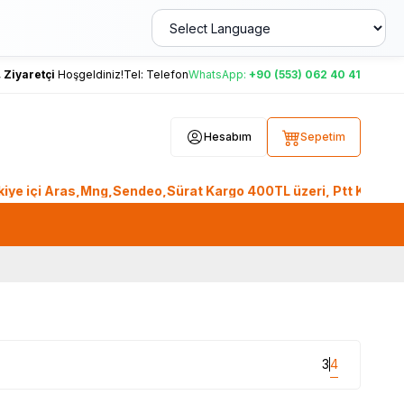
,
Ziyaretçi
Hoşgeldiniz!
Tel:
Telefon
WhatsApp:
+90 (553) 062 40 41
Hesabım
Sepetim
çi Aras,Mng,Sendeo,Sürat Kargo 400TL üzeri, Ptt Kargo 2.000T
3
4