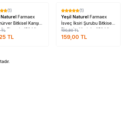
Tükendi
Tükendi
(1)
(1)
%
17
l Naturel
Farmaex
Yeşil Naturel
Farmaex
ürver Bitkisel Karışım
İsveç İksiri Şurubu Bitkisel
süz Ekstrakt 150 ML
Ekstrakt Alkolsüz 250 ML
TL
190,80
TL
,25
TL
159,00
TL
adır.