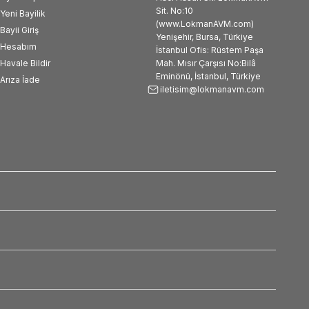
Sit. No:10
Yeni Bayilik
(www.LokmanAVM.com)
Bayii Giriş
Yenişehir, Bursa, Türkiye
Hesabım
İstanbul Ofis: Rüstem Paşa
Havale Bildir
Mah. Mısır Çarşısı No:Bilâ
Eminönü, İstanbul, Türkiye
Arıza İade
iletisim@lokmanavm.com