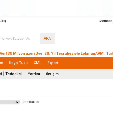
iriş
Merhaba
ARA
Milyon üzeri Üye, 26. Yıl Tecrübesiyle LokmanAVM.. Türkiye i
rm
Kaya Tuzu
XML
Export
i | Tedarikçi
Yardım
İletişim
Stoktakiler