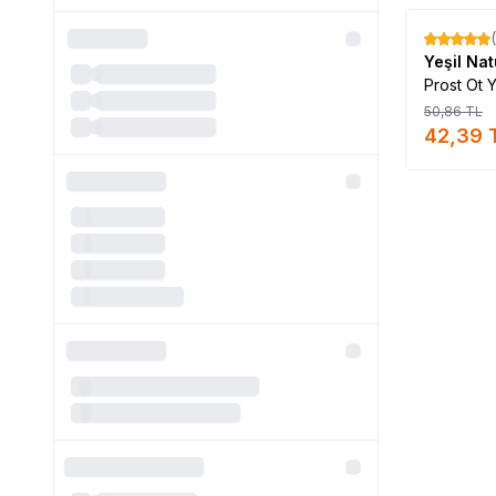
%
17
Yeşil Na
Prost Ot 
50,86
TL
42,39