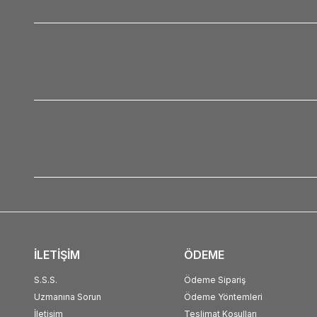
İLETİŞİM
ÖDEME
S.S.S.
Ödeme Sipariş
Uzmanına Sorun
Ödeme Yöntemleri
İletişim
Teslimat Koşulları