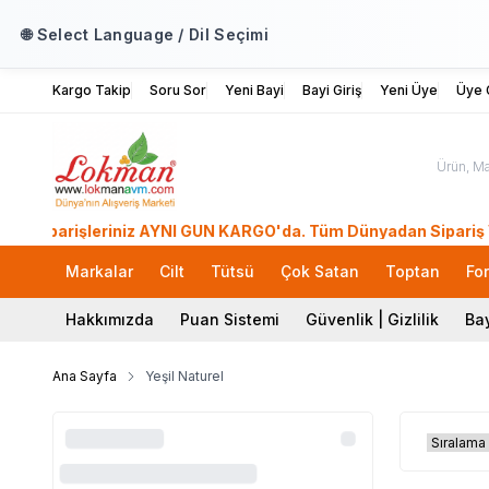
🌐 Select Language / Dil Seçimi
Kargo Takip
Soru Sor
Yeni Bayi
Bayi Giriş
Yeni Üye
Üye G
arişleriniz AYNI GÜN KARGO'da. Tüm Dünyadan Sipariş Ver! 39 
Markalar
Cilt
Tütsü
Çok Satan
Toptan
Fo
Hakkımızda
Puan Sistemi
Güvenlik | Gizlilik
Bay
Ana Sayfa
Yeşil Naturel