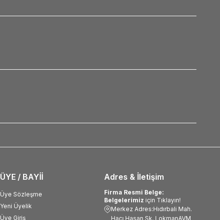
ÜYE / BAYİİ
Adres & İletişim
Firma Resmi Belge:
Üye Sözleşme
Belgelerimiz
için Tıklayın!
Yeni Üyelik
Merkez Adres:Hıdırbali Mah.
Üye Giriş
Hacı Hasan Sk. LokmanAVM