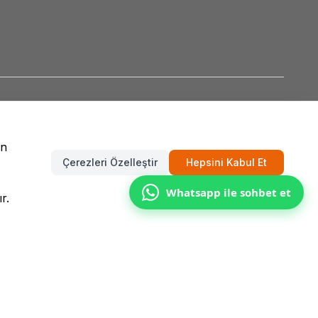
un
Çerezleri Özelleştir
Hepsini Kabul Et
Whatsapp ile sohbet et
r.