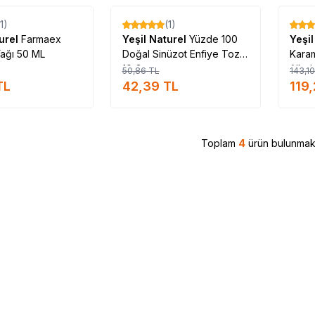
Tükendi
Tükendi
(1)
(1)
%
17
%
17
turel
Farmaex
Yeşil Naturel
Yüzde 100
Yeşi
Yağı 50 ML
Doğal Sinüzot Enfiye Toz
Karam
10 Gr
Alkol
50,86
TL
143,10
TL
42,39
TL
119
Toplam
4
ürün bulunmakt