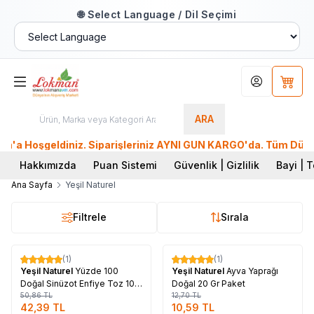
🌐 Select Language / Dil Seçimi
Hesabım
Sepet
ARA
 Hoşgeldiniz. Siparişleriniz AYNI GÜN KARGO'da. Tüm Dünyadan
Hakkımızda
Puan Sistemi
Güvenlik | Gizlilik
Bayi | T
Ana Sayfa
Yeşil Naturel
Filtrele
Sırala
Tükendi
Tükendi
(1)
(1)
%
17
%
17
Yeşil Naturel
Yüzde 100
Yeşil Naturel
Ayva Yaprağı
Doğal Sinüzot Enfiye Toz 10
Doğal 20 Gr Paket
Gr
50,86
TL
12,70
TL
42,39
TL
10,59
TL