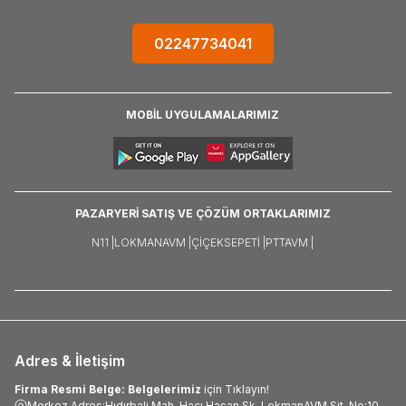
02247734041
MOBİL UYGULAMALARIMIZ
PAZARYERİ SATIŞ VE ÇÖZÜM ORTAKLARIMIZ
N11 |
LOKMANAVM |
ÇIÇEKSEPETI |
PTTAVM |
Adres & İletişim
Firma Resmi Belge: Belgelerimiz
için Tıklayın!
Merkez Adres:Hıdırbali Mah. Hacı Hasan Sk. LokmanAVM Sit. No:10