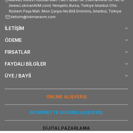
(www.LokmanAVM.com) Yenişehir, Bursa, Türkiye İstanbul Ofis:
Rüstem Paşa Mah. Mısır Çarşısı No:Bilâ Eminönü, İstanbul, Türkiye
iletisim@lokmanavm.com
İLETİŞİM
ÖDEME
FIRSATLAR
FAYDALI BİLGİLER
ÜYE / BAYİİ
ONLİNE ALIŞVERİŞ
İNTERNETTE GÜVENLİ ALIŞVERİŞ
DİJİTAL PAZARLAMA