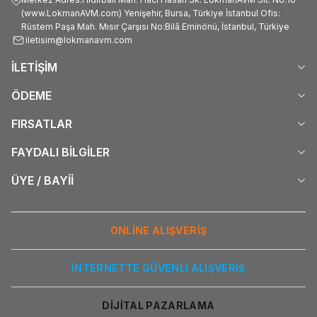
(www.LokmanAVM.com) Yenişehir, Bursa, Türkiye İstanbul Ofis:
Rüstem Paşa Mah. Mısır Çarşısı No:Bilâ Eminönü, İstanbul, Türkiye
iletisim@lokmanavm.com
İLETİŞİM
ÖDEME
FIRSATLAR
FAYDALI BİLGİLER
ÜYE / BAYİİ
ONLİNE ALIŞVERİŞ
İNTERNETTE GÜVENLİ ALIŞVERİŞ
DİJİTAL PAZARLAMA