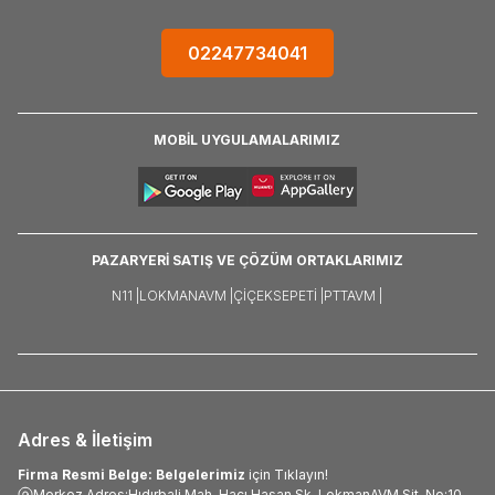
02247734041
MOBİL UYGULAMALARIMIZ
PAZARYERİ SATIŞ VE ÇÖZÜM ORTAKLARIMIZ
N11 |
LOKMANAVM |
ÇIÇEKSEPETI |
PTTAVM |
Adres & İletişim
Firma Resmi Belge: Belgelerimiz
için Tıklayın!
Merkez Adres:Hıdırbali Mah. Hacı Hasan Sk. LokmanAVM Sit. No:10