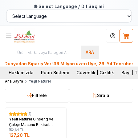
🌐 Select Language / Dil Seçimi
Hesabım
Sepet
ARA
nyadan Sipariş Ver! 39 Milyon üzeri Üye, 26. Yıl Tecrübesiyl
Hakkımızda
Puan Sistemi
Güvenlik | Gizlilik
Bayi | T
Ana Sayfa
Yeşil Naturel
Filtrele
Sırala
Tükendi
(1)
%
17
Yeşil Naturel
Ginseng ve
Çakşır Macunu Bitkisel
Karışım 250 Gr
152,64
TL
127,20
TL