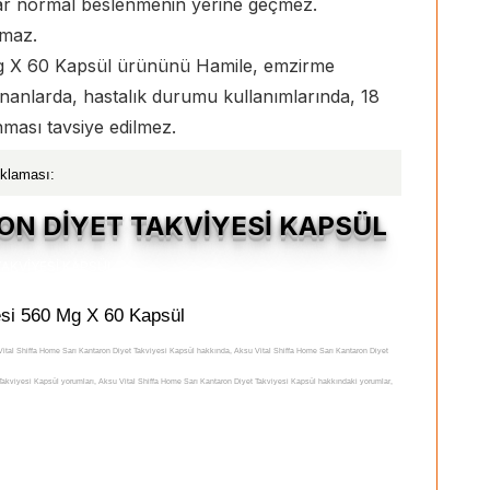
lar normal beslenmenin yerine geçmez.
lmaz.
Mg X 60 Kapsül ürününü Hamile, emzirme
lananlarda, hastalık durumu kullanımlarında, 18
anması tavsiye edilmez.
ıklaması:
ON DİYET TAKVİYESİ KAPSÜL
esi 560 Mg X 60 Kapsül
ital Shiffa Home Sarı Kantaron Diyet Takviyesi Kapsül hakkında, Aksu Vital Shiffa Home Sarı Kantaron Diyet
akviyesi Kapsül yorumları, Aksu Vital Shiffa Home Sarı Kantaron Diyet Takviyesi Kapsül hakkındaki yorumlar,
aları, Aksu Vital Shiffa Home Sarı Kantaron Diyet Takviyesi Kapsül kullanımı, Aksu Vital Shiffa Home Sarı
n Diyet Takviyesi Kapsül uyarılar, Aksu Vital Shiffa Home Sarı Kantaron Diyet Takviyesi Kapsül yararları, Aksu
hiffa Home Sarı Kantaron Diyet Takviyesi Kapsül satan, Aksu Vital Shiffa Home Sarı Kantaron Diyet Takviyesi