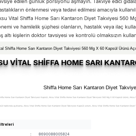
vsiye edilen günlük porsiyonu aşmayın. Takviye edici gıda
stalıkların önlenmesi veya tedavi edilmesi amacıyla kullanı
ksu Vital Shiffa Home Sarı Kantaron Diyet Takviyesi 560 
nemi ve hamilelik şüphesi olanların, hastalık veya ilaç kul
ş altı kişilerin doktor tavsiyesi ve kontrolü olmaksızın kull
tal Shiffa Home Sarı Kantaron Diyet Takviyesi 560 Mg X 60 Kapsül Ürünü Aç
SU VİTAL SHİFFA HOME SARI KANTAR
Shiffa Home Sarı Kantaron Diyet Takviy
hiffa Home Sarı Kantaron Diyet Takviyesi Kapsül, Aksu Vital Shiffa Home Sarı Kantaron Diyet Takviyesi 560 Mg X 60 Kapsül ürünü, Aksu V
sül hakkında açıklama, Aksu Vital Shiffa Home Sarı Kantaron Diyet Takviyesi Kapsül yorum, Aksu Vital Shiffa Home Sarı Kantaron Diyet T
 Shiffa Home Sarı Kantaron Diyet Takviyesi Kapsül açıklamalı detayları, Aksu Vital Shiffa Home Sarı Kantaron Diyet Takviyesi Kapsül fayd
t Takviyesi Kapsül zararları, Aksu Vital Shiffa Home Sarı Kantaron Diyet Takviyesi Kapsül zararlı mı, Aksu Vital Shiffa Home Sarı Kantaro
ltreleri
a Home Sarı Kantaron Diyet Takviyesi Kapsül yararlı mı, Aksu Vital Shiffa Home Sarı Kantaron Diyet Takviyesi Kapsül satışı, Aksu Vital S
:
8690088005824