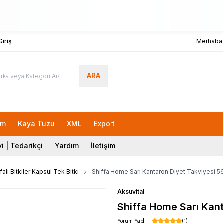
iriş
Merhaba
ARA
Lokma
rm
Kaya Tuzu
XML
Export
i | Tedarikçi
Yardım
İletişim
falı Bitkiler Kapsül Tek Bitki
Shiffa Home Sarı Kantaron Diyet Takviyesi 5
Aksuvital
Shiffa Home Sarı Kan
Yorum Yap
(1)