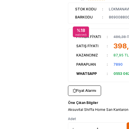
STOK KODU
:
LOKMANAV
BARKODU
:
86900880
%
18
indirimli
PİYASA FİYATI
:
486,38
T
398
SATIŞ FİYATI
:
KAZANCINIZ
:
87,95
TL
PARAPUAN
:
7890
WHATSAPP
:
0553 06
Fiyat Alarmı
Öne Çıkan Bilgiler
Aksuvital Shiffa Home Sarı Kantaron
Adet