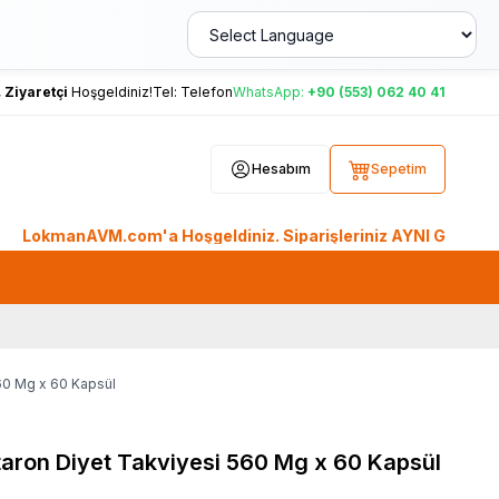
,
Ziyaretçi
Hoşgeldiniz!
Tel:
Telefon
WhatsApp:
+90 (553) 062 40 41
Hesabım
Sepetim
nAVM.com'a Hoşgeldiniz. Siparişleriniz AYNI GÜN KARGO'da. Tü
60 Mg x 60 Kapsül
taron Diyet Takviyesi 560 Mg x 60 Kapsül