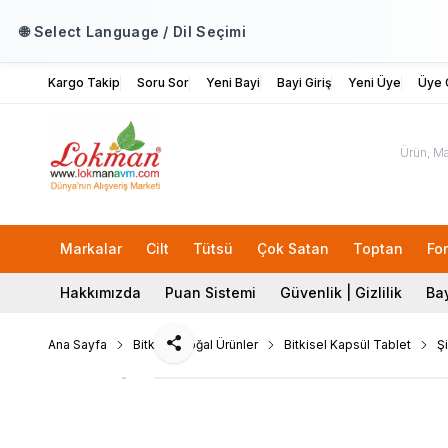
🌐 Select Language / Dil Seçimi
Kargo Takip
Soru Sor
Yeni Bayi
Bayi Giriş
Yeni Üye
Üye G
Markalar
Cilt
Tütsü
Çok Satan
Toptan
Fo
Hakkımızda
Puan Sistemi
Güvenlik | Gizlilik
Bay
Ana Sayfa
Bitkisel Doğal Ürünler
Bitkisel Kapsül Tablet
Şi
Paylaş