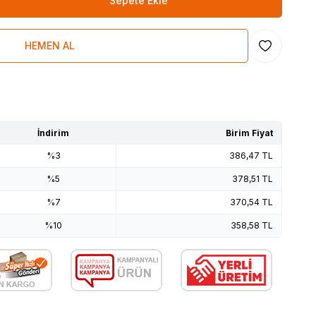
Sepete Ekle
HEMEN AL
Favoriye Ekl
İndirim
Birim Fiyat
%3
386,47
TL
%5
378,51
TL
%7
370,54
TL
%10
358,58
TL