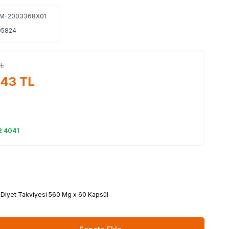
M-2003368X01
05824
L
,43
TL
2 4041
 Diyet Takviyesi 560 Mg x 60 Kapsül