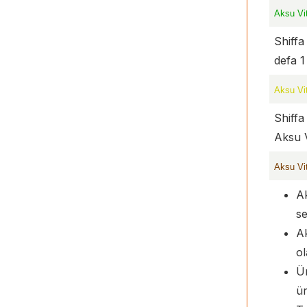
Aksu Vi
Shiffa
defa 1
Aksu Vit
Shiff
Aksu V
Aksu Vi
Ak
se
Ak
ol
Ür
ür