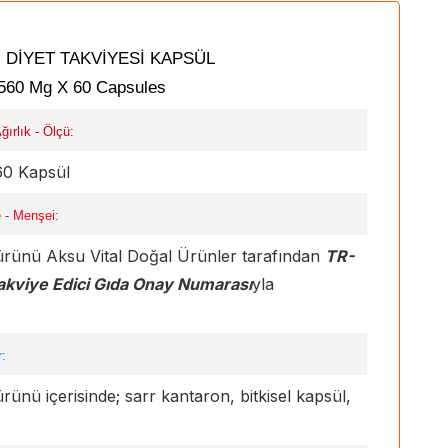
 DİYET TAKVİYESİ KAPSÜL
 560 Mg X 60 Capsules
ırlık - Ölçü:
60 Kapsül
 - Menşei:
ürünü Aksu Vital Doğal Ürünler tarafından
TR-
kviye Edici Gıda Onay Numarası
yla
r:
nü içerisinde; sarr kantaron, bitkisel kapsül,