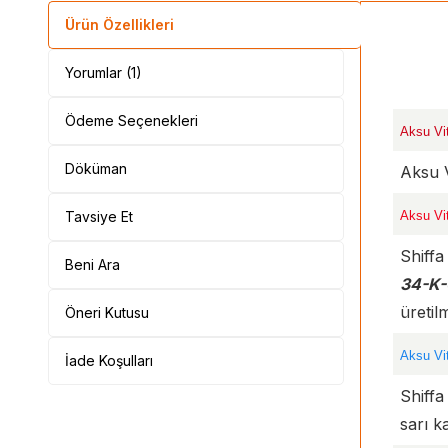
Ürün Özellikleri
Yorumlar (1)
Ödeme Seçenekleri
Aksu Vit
Döküman
Aksu V
Tavsiye Et
Aksu Vi
Shiff
Beni Ara
34-K-
üretilm
Öneri Kutusu
Aksu Vit
İade Koşulları
Shiffa
sarı k