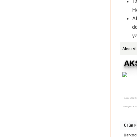
Ta
Ha
A
dö
ya
Aksu Vi
AK
Aksu Vital S
Takviyesi Kap
Aksu Vital
Kantaron Diye
Ürün Fi
Vital Shiff
Barkod