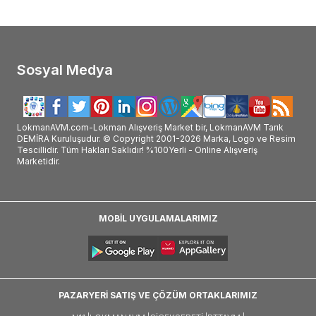
#Shiffa_Home_Sarı_Kantaron_Diyet_Takviyesi_Kapsül_faydası #Shiffa_Home_Sarı_K
Sosyal Medya
LokmanAVM.com-Lokman Alışveriş Market bir, LokmanAVM Tarık
DEMİRA Kuruluşudur. © Copyright 2001-2026 Marka, Logo ve Resim
Tescillidir. Tüm Hakları Saklıdır! %100Yerli - Online Alışveriş
Marketidir.
MOBİL UYGULAMALARIMIZ
PAZARYERİ SATIŞ VE ÇÖZÜM ORTAKLARIMIZ