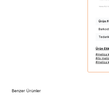
Home RLX Mel
Melissa Ekstr
Melissa Ekstre
Ürün Fi
Takviyesi Kaps
Barkod
Aksu Vital Sh
Tedari
Home RLX Melis
Melissa Ekstre
Ürün Etik
#melisa k
Ekstresi D
#rlx meli
Takviyesi Ka
#melisa k
kadar, Aksu 
Home RLX Meli
RLX Melissa E
Home RLX Meli
Benzer Ürünler
RLX Melissa Ek
Home RLX Meli
(1)
%
17
%
17
Aksu Vital S