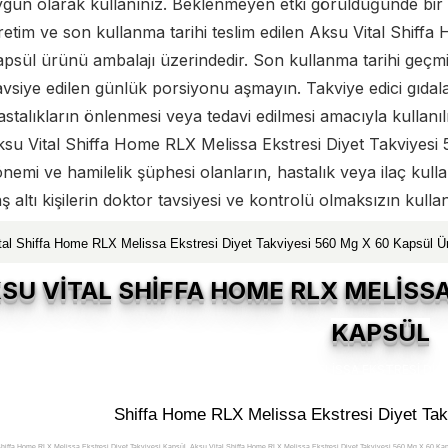
ygun olarak kullanınız. Beklenmeyen etki görüldüğünde bi
etim ve son kullanma tarihi teslim edilen Aksu Vital Shiffa
psül ürünü ambalajı üzerindedir. Son kullanma tarihi geçmi
vsiye edilen günlük porsiyonu aşmayın. Takviye edici gıda
stalıkların önlenmesi veya tedavi edilmesi amacıyla kullanı
ksu Vital Shiffa Home RLX Melissa Ekstresi Diyet Takviye
nemi ve hamilelik şüphesi olanların, hastalık veya ilaç kul
ş altı kişilerin doktor tavsiyesi ve kontrolü olmaksızın kull
tal Shiffa Home RLX Melissa Ekstresi Diyet Takviyesi 560 Mg X 60 Kapsül Ü
SU VİTAL SHİFFA HOME RLX MELİSSA
KAPSÜL
Shiffa Home RLX Melissa Ekstresi Diyet Tak
Shiffa Home RLX Melissa Ekstresi Diyet Takviyesi Kapsül, Aksu Vital Shiffa Home RLX Melissa Ekstresi Diyet Takviyesi 560 Mg X 60 Kaps