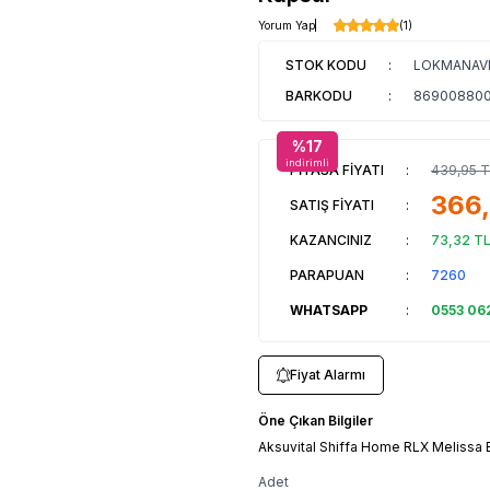
Yorum Yap
(1)
STOK KODU
:
LOKMANAV
BARKODU
:
869008800
%
17
indirimli
PİYASA FİYATI
:
439,95
T
366
SATIŞ FİYATI
:
KAZANCINIZ
:
73,32
T
PARAPUAN
:
7260
WHATSAPP
:
0553 06
Fiyat Alarmı
Öne Çıkan Bilgiler
Aksuvital Shiffa Home RLX Melissa 
Adet