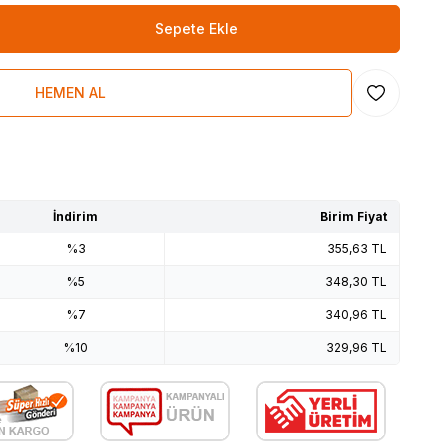
Sepete Ekle
HEMEN AL
Favoriye Ekl
İndirim
Birim Fiyat
%3
355,63
TL
%5
348,30
TL
%7
340,96
TL
%10
329,96
TL