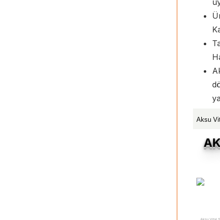
u
Ür
Ka
Ta
Ha
A
dö
ya
Aksu Vi
AK
Aksu Vital 