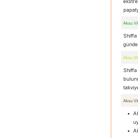
ekstre
papaty
Aksu Vi
Shiffa
günde 
Aksu Vi
Shiffa
bulunm
takviye
Aksu Vi
Ak
uy
Ak