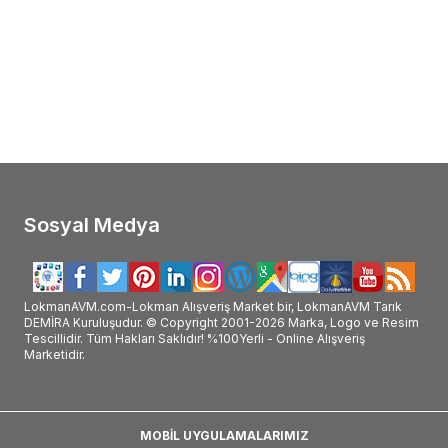
ProtoFan Kara Mürver Propolis
Balen
V-Pass Kara Mürve
lı C Vitaminli Takviye Edici Gıda 150
Çinko ve C Vitaminli 10
hiffa Home RLX Melissa Ekstresi Diyet Takviyesi Kapsül ürünü faydası, Aksu Vital Shiffa Home RLX Melissa Ekstresi Diyet Takviy
TL
375,08
TL
ürünü hakkındaki tüm bilgilerini detaylarını LokmanAVM online alışveriş
43
TL
312,57
TL
manAVM #Shiffa_Home_RLX_Melissa_Ekstresi_Diyet_Takviyesi_Kapsül #Aksu_Vital #Aksu_Vital_Shiffa_Home_RLX_Melissa_Ekstresi_D
#Shiffa_Home_RLX_Melissa_Ekstresi_Diyet_Takviyesi_Kapsül_kullanımı #Shiffa_Home_RLX_Melissa_Ekstresi_Diyet_Takviyesi_Ka
#Shiffa_Home_RLX_Melissa_Ekstresi_Diyet_Takviyesi_Kapsül_yararları #Shiffa_Home_RLX_Melissa_Ekstresi_Diyet_Takviyesi_Kap
#Shiffa_Home_RLX_Melissa_Ekstresi_Diyet_Takviyesi_Kapsül_satışı #Shiffa_Home_RLX_Melissa_Ekstresi_Diyet_Takviyesi_Kapsül_
#Shiffa_Home_RLX_Melissa_Ekstresi_Diyet_Takviyesi_Kapsül_satan #Shiffa_Home_RLX_Melissa_Ekstresi_Diyet_Takviyesi_Ka
Sosyal Medya
LokmanAVM.com-Lokman Alışveriş Market bir, LokmanAVM Tarık
DEMİRA Kuruluşudur. © Copyright 2001-2026 Marka, Logo ve Resim
Tescillidir. Tüm Hakları Saklıdır! %100Yerli - Online Alışveriş
Marketidir.
MOBİL UYGULAMALARIMIZ