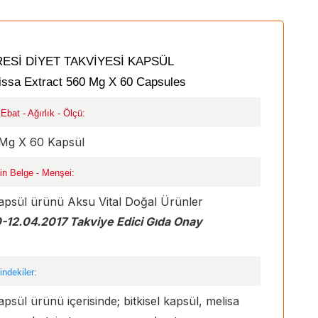
ESİ DİYET TAKVİYESİ KAPSÜL
issa Extract 560 Mg X 60 Capsules
bat - Ağırlık - Ölçü:
0 Mg X 60 Kapsül
in Belge - Menşei:
apsül ürünü Aksu Vital Doğal Ürünler
12.04.2017 Takviye Edici Gıda Onay
ndekiler:
sül ürünü içerisinde; bitkisel kapsül, melisa