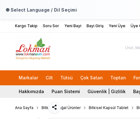
🌐 Select Language / Dil Seçimi
Kargo Takip
Soru Sor
Yeni Bayi
Bayi Giriş
Yeni Üye
Üye G
Markalar
Cilt
Tütsü
Çok Satan
Toptan
Fo
Hakkımızda
Puan Sistemi
Güvenlik | Gizlilik
Bay
Ana Sayfa
Bitkisel Doğal Ürünler
Bitkisel Kapsül Tablet
Bi
Paylaş