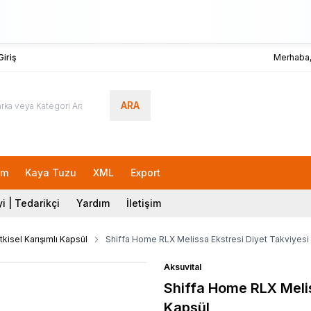
iriş
Merhaba
ARA
Lokma
rm
Kaya Tuzu
XML
Export
i | Tedarikçi
Yardım
İletişim
tkisel Karışımlı Kapsül
Shiffa Home RLX Melissa Ekstresi Diyet Takviyesi
Aksuvital
Shiffa Home RLX Melis
Kapsül