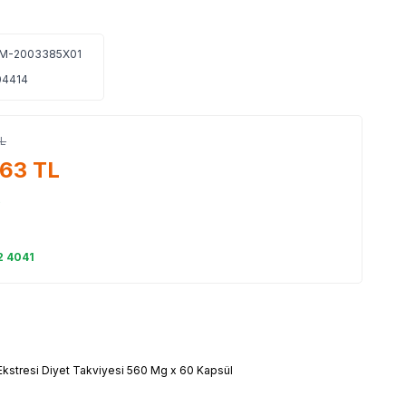
M-2003385X01
4414
L
,63
TL
L
2 4041
Ekstresi Diyet Takviyesi 560 Mg x 60 Kapsül