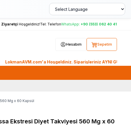
,
Ziyaretçi
Hoşgeldiniz!
Tel:
Telefon
WhatsApp:
+90 (553) 062 40 41
Hesabım
Sepetim
nAVM.com'a Hoşgeldiniz. Siparişleriniz AYNI GÜN KARGO'da. Tü
 560 Mg x 60 Kapsül
sa Ekstresi Diyet Takviyesi 560 Mg x 60