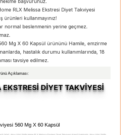
r hekime başvurunuz.
 Home RLX Melissa Ekstresi Diyet Takviyesi
ş ürünleri kullanmayınız!
lar normal beslenmenin yerine geçmez.
lmaz.
si 560 Mg X 60 Kapsül ürününü Hamile, emzirme
lananlarda, hastalık durumu kullanımlarında, 18
anması tavsiye edilmez.
rünü Açıklaması:
 EKSTRESİ DİYET TAKVİYESİ
viyesi 560 Mg X 60 Kapsül
ül ürünü, Aksu Vital Shiffa Home RLX Melissa Ekstresi Diyet Takviyesi Kapsül hakkında, Aksu Vital Shiffa