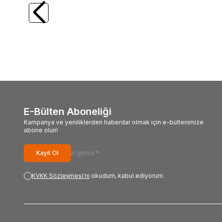
Hhs
A1 L-Carnitine Lepidium Bitkisel 30
Balen
Kapsül X 10 Adet
Ekstrat
Aksu Vital S
ML
12.576,49
TL
287,31
10.497,72
TL
239,
#Lok
E-Bülten Aboneliği
Kampanya ve yeniliklerden haberdar olmak için e-bültenimize
abone olun!
Kayıt Ol
KVKK Sözleşmesi'ni
okudum, kabul ediyorum.