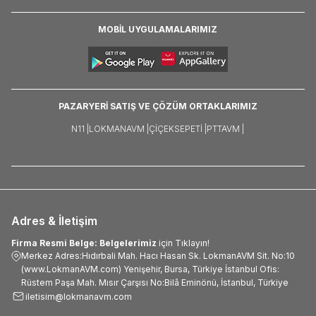
MOBİL UYGULAMALARIMIZ
PAZARYERİ SATIŞ VE ÇÖZÜM ORTAKLARIMIZ
N11 |
LOKMANAVM |
ÇIÇEKSEPETI |
PTTAVM |
Adres & İletişim
Firma Resmi Belge: Belgelerimiz
için Tıklayın!
Merkez Adres:Hıdırbali Mah. Hacı Hasan Sk. LokmanAVM Sit. No:10
(www.LokmanAVM.com) Yenişehir, Bursa, Türkiye İstanbul Ofis:
Rüstem Paşa Mah. Mısır Çarşısı No:Bilâ Eminönü, İstanbul, Türkiye
iletisim@lokmanavm.com