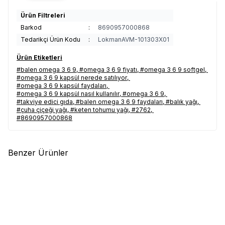
Ürün Filtreleri
Barkod
:
8690957000868
Tedarikçi Ürün Kodu
:
LokmanAVM-101303X01
Ürün Etiketleri
#balen omega 3 6 9
,
#omega 3 6 9 fiyatı
,
#omega 3 6 9 softgel
,
#omega 3 6 9 kapsül nerede satılıyor
,
#omega 3 6 9 kapsül faydaları
,
#omega 3 6 9 kapsül nasıl kullanılır
,
#omega 3 6 9
,
#takviye edici gıda
,
#balen omega 3 6 9 faydaları
,
#balık yağı
,
#çuha çiçeği yağı
,
#keten tohumu yağı
,
#2762
,
#8690957000868
Benzer Ürünler
(1)
(1)
%
15
%
14
Aksuvital
Shiffa Home
Balen
Omega 3-6-9 1585 Mg x
Koenzim Q10 & Balık Yağı
60 Yumuşak Kapsül EPA-18
Yumuşak Jel 1340 Mg x 30
842,54
TL
DHA-12
671,58
TL
719,43
TL
576,97
TL
Kapsül