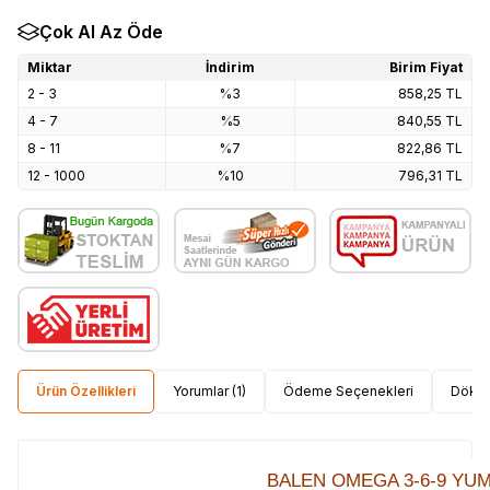
Çok Al Az Öde
Miktar
İndirim
Birim Fiyat
2 - 3
%3
858,25
TL
4 - 7
%5
840,55
TL
8 - 11
%7
822,86
TL
12 - 1000
%10
796,31
TL
Ürün Özellikleri
Yorumlar (1)
Ödeme Seçenekleri
Dökü
BALEN OMEGA 3-6-9 YUM