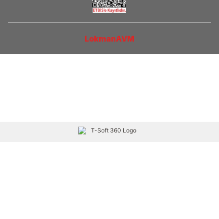
LokmanAVM