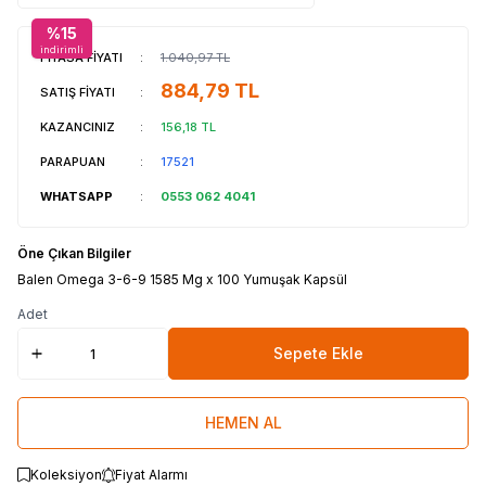
%
15
indirimli
PİYASA FİYATI
:
1.040,97
TL
884,79
TL
SATIŞ FİYATI
:
KAZANCINIZ
:
156,18
TL
PARAPUAN
:
17521
WHATSAPP
:
0553 062 4041
Öne Çıkan Bilgiler
Balen Omega 3-6-9 1585 Mg x 100 Yumuşak Kapsül
Adet
Sepete Ekle
HEMEN AL
Koleksiyon
Fiyat Alarmı