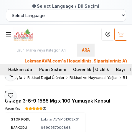
🌐 Select Language / Dil Seçimi
Hesabım
Sepet
ARA
LokmanAVM.com'a Hoşgeldiniz. Siparişleriniz AYNI GÜN K
Hakkımızda
Puan Sistemi
Güvenlik | Gizlilik
Bayi | T
Paylaş
Ana Sayfa
Bitkisel Doğal Ürünler
Bitkisel ve Hayvansal Yağlar
B Har
Balen
Favoriye Ekle
Omega 3-6-9 1585 Mg x 100 Yumuşak Kapsül
Yorum Yap
(1)
STOK KODU
:
LokmanAVM-101303X01
BARKODU
:
8690957000868