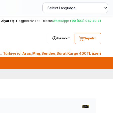
,
Ziyaretçi
Hoşgeldiniz!
Tel:
Telefon
WhatsApp:
+90 (553) 062 40 41
Hesabım
Sepetim
iye içi Aras,Mng,Sendeo,Sürat Kargo 400TL üzeri, Ptt Kargo 2