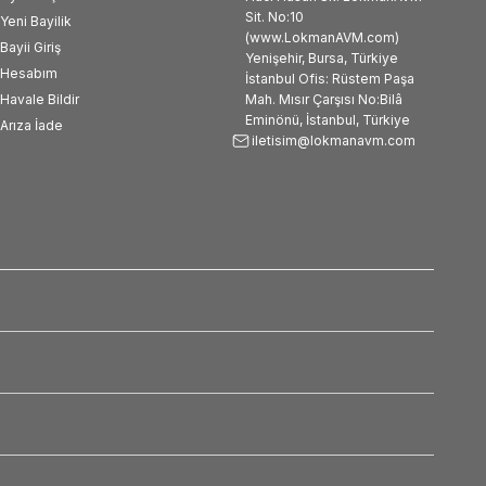
Sit. No:10
Yeni Bayilik
(www.LokmanAVM.com)
Bayii Giriş
Yenişehir, Bursa, Türkiye
Hesabım
İstanbul Ofis: Rüstem Paşa
Havale Bildir
Mah. Mısır Çarşısı No:Bilâ
Eminönü, İstanbul, Türkiye
Arıza İade
iletisim@lokmanavm.com