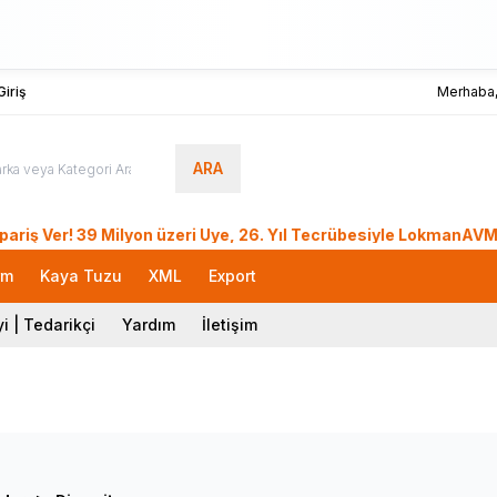
iriş
Merhaba
ARA
! 39 Milyon üzeri Üye, 26. Yıl Tecrübesiyle LokmanAVM.. Türk
rm
Kaya Tuzu
XML
Export
i | Tedarikçi
Yardım
İletişim