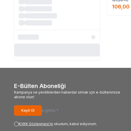
127,20
TL
#Dinamit_ma
106,00
E-Bülten Aboneliği
Kampanya ve yeniliklerden haberdar olmak için e-bültenimize
abone olun!
Kayıt Ol
KVKK Sözleşmesi'ni
okudum, kabul ediyorum.