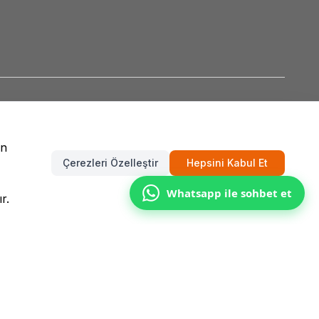
un
Çerezleri Özelleştir
Hepsini Kabul Et
Whatsapp ile sohbet et
r.