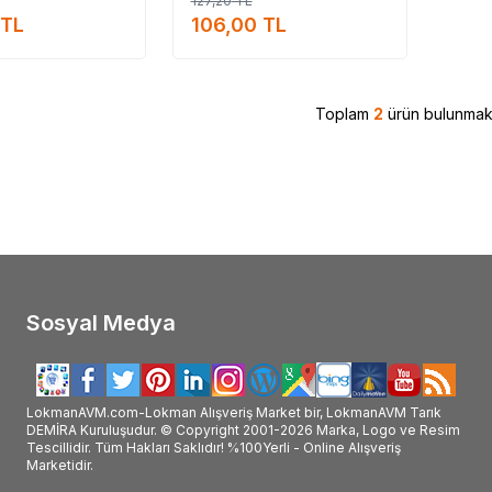
127,20
TL
rkanın_ürünlerini_satan #Dinamit_markası_satan #Dinamit_markası_ürünleri_satan #Dinamit_marka_ürünleri_satan #Dinamit_marka_ürünl
TL
106,00
TL
#Dinamit_nerde_satılır #Dinamit_nerde_alınır #Dinamit_faydaları #Dinamit_kullanımı #Din
Toplam
2
ürün bulunmakt
Sosyal Medya
LokmanAVM.com-Lokman Alışveriş Market bir, LokmanAVM Tarık
DEMİRA Kuruluşudur. © Copyright 2001-2026 Marka, Logo ve Resim
Tescillidir. Tüm Hakları Saklıdır! %100Yerli - Online Alışveriş
Marketidir.