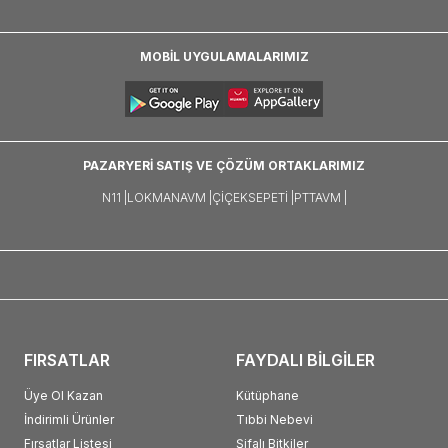
MOBİL UYGULAMALARIMIZ
PAZARYERİ SATIŞ VE ÇÖZÜM ORTAKLARIMIZ
N11 |
LOKMANAVM |
ÇIÇEKSEPETI |
PTTAVM |
FIRSATLAR
FAYDALI BİLGİLER
Üye Ol Kazan
Kütüphane
İndirimli Ürünler
Tıbbi Nebevi
Fırsatlar Listesi
Şifalı Bitkiler