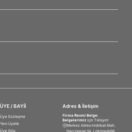
ÜYE / BAYİİ
Adres & İletişim
Firma Resmi Belge:
Üye Sözleşme
Belgelerimiz
için Tıklayın!
Yeni Üyelik
Merkez Adres:Hıdırbali Mah.
Üye Giriş
Hacı Hasan Sk. LokmanAVM