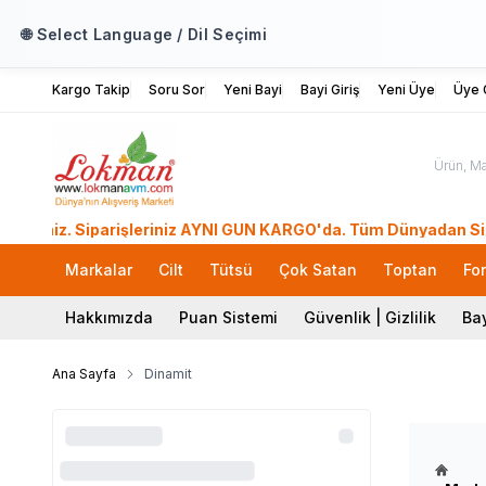
🌐 Select Language / Dil Seçimi
Kargo Takip
Soru Sor
Yeni Bayi
Bayi Giriş
Yeni Üye
Üye G
. Siparişleriniz AYNI GÜN KARGO'da. Tüm Dünyadan Sipariş Ver
Markalar
Cilt
Tütsü
Çok Satan
Toptan
Fo
Hakkımızda
Puan Sistemi
Güvenlik | Gizlilik
Bay
Ana Sayfa
Dinamit