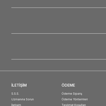
İLETİŞİM
ÖDEME
S.S.S.
Ödeme Sipariş
Uzmanına Sorun
Ödeme Yöntemleri
İletişim
Teslimat Koşulları