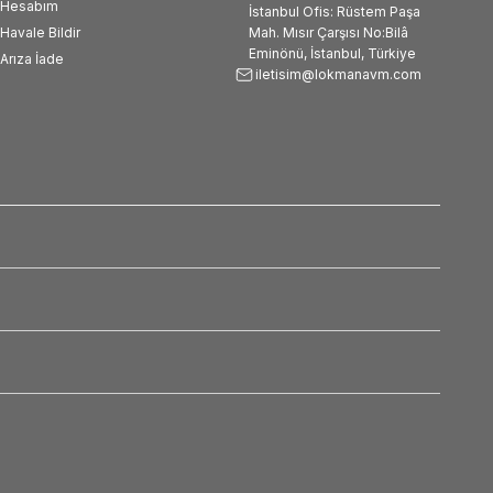
Hesabım
İstanbul Ofis: Rüstem Paşa
Havale Bildir
Mah. Mısır Çarşısı No:Bilâ
Eminönü, İstanbul, Türkiye
Arıza İade
iletisim@lokmanavm.com