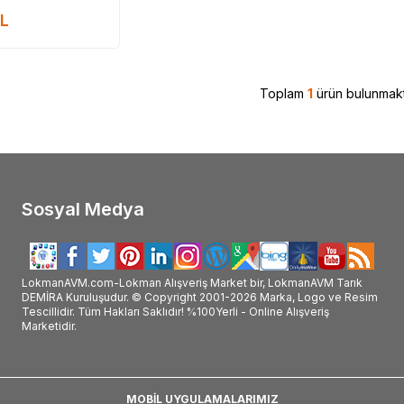
rkanın_ürünlerini_satan #Dinamit_markası_satan #Dinamit_markası_ürünleri_satan #Dinamit_marka_ürünleri_satan #Dinamit_marka_ürünl
L
#Dinamit_nerde_satılır #Dinamit_nerde_alınır #Dinamit_faydaları #Dinamit_kullanımı #Din
Toplam
1
ürün bulunmakt
Sosyal Medya
LokmanAVM.com-Lokman Alışveriş Market bir, LokmanAVM Tarık
DEMİRA Kuruluşudur. © Copyright 2001-2026 Marka, Logo ve Resim
Tescillidir. Tüm Hakları Saklıdır! %100Yerli - Online Alışveriş
Marketidir.
MOBİL UYGULAMALARIMIZ