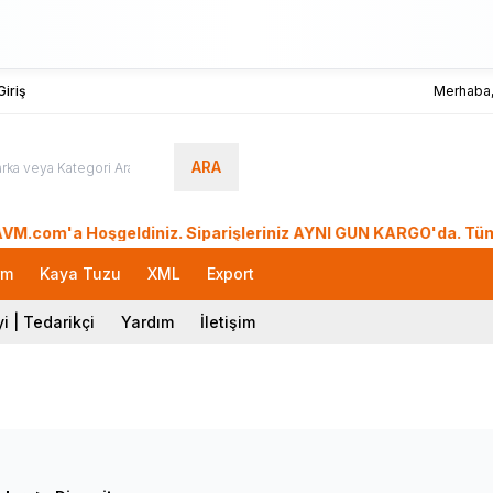
iriş
Merhaba
ARA
'a Hoşgeldiniz. Siparişleriniz AYNI GÜN KARGO'da. Tüm Dünyad
rm
Kaya Tuzu
XML
Export
i | Tedarikçi
Yardım
İletişim