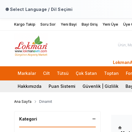
🌐 Select Language / Dil Seçimi
Kargo Takip
Soru Sor
Yeni Bayi
Bayi Giriş
Yeni Üye
Üye G
LokmanAVM.com
Markalar
Cilt
Tütsü
Çok Satan
Toptan
Fo
Hakkımızda
Puan Sistemi
Güvenlik | Gizlilik
Bay
Ana Sayfa
Dinamit
Kategori