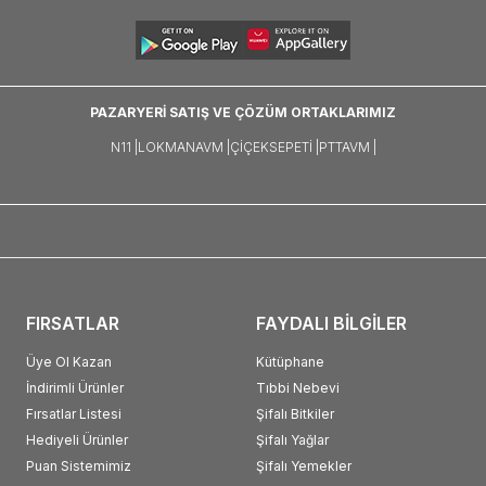
PAZARYERİ SATIŞ VE ÇÖZÜM ORTAKLARIMIZ
N11 |
LOKMANAVM |
ÇIÇEKSEPETI |
PTTAVM |
FIRSATLAR
FAYDALI BİLGİLER
Üye Ol Kazan
Kütüphane
İndirimli Ürünler
Tıbbi Nebevi
Fırsatlar Listesi
Şifalı Bitkiler
Hediyeli Ürünler
Şifalı Yağlar
Puan Sistemimiz
Şifalı Yemekler