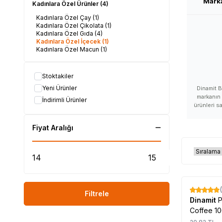
Mark
Kadınlara Özel Ürünler
(4)
Kadınlara Özel Çay
(1)
Kadınlara Özel Çikolata
(1)
Kadınlara Özel Gıda
(4)
Kadınlara Özel İçecek
(1)
Kadınlara Özel Macun
(1)
Stoktakiler
Yeni Ürünler
Dinamit B
markanın 
İndirimli Ürünler
ürünleri s
ürünlerini
fiyatları, D
Fiyat Aralığı
Dinamit hakk
Dinamit ma
nasıl kulla
Dinamit satış
satılır, Di
Dinamit nas
ürünü kull
yerleri, Di
%
29
Filtrele
ürünü ne
Dinamit
P
Coffee 1
#Lok