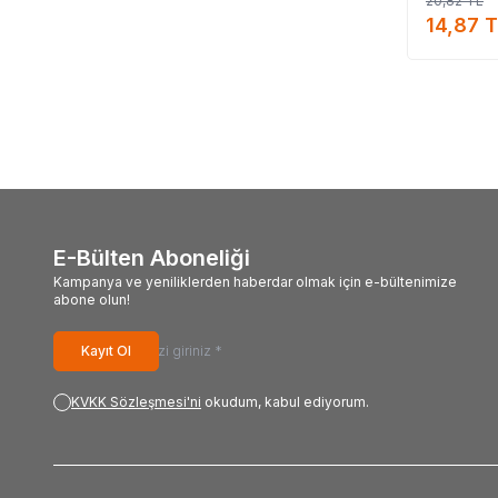
20,82
TL
#Dinamit_ma
14,87
T
E-Bülten Aboneliği
Kampanya ve yeniliklerden haberdar olmak için e-bültenimize
abone olun!
Kayıt Ol
KVKK Sözleşmesi'ni
okudum, kabul ediyorum.