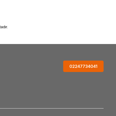
eri_satan_yer #Dinamit_marka_ürünleri_nerde_satılır #Dinamit_satışı #Dinamit_satan #Dinamit_satan_yer
amit_faydalı_mı #Dinamit_faydaları_ve_kullanımı
adır.
02247734041