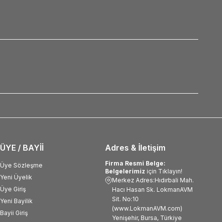
ÜYE / BAYİİ
Adres & İletişim
Firma Resmi Belge:
Üye Sözleşme
Belgelerimiz
için Tıklayın!
Yeni Üyelik
Merkez Adres:Hıdırbali Mah.
Üye Giriş
Hacı Hasan Sk. LokmanAVM
Sit. No:10
Yeni Bayilik
(www.LokmanAVM.com)
Bayii Giriş
Yenişehir, Bursa, Türkiye