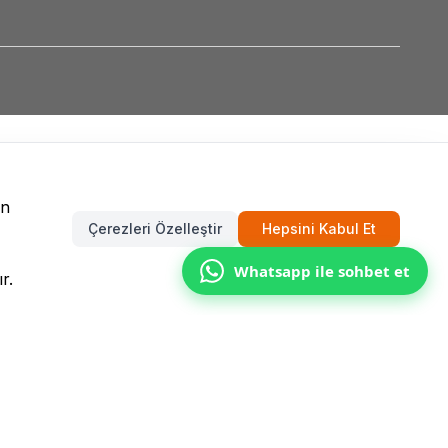
un
Çerezleri Özelleştir
Hepsini Kabul Et
Whatsapp ile sohbet et
r.