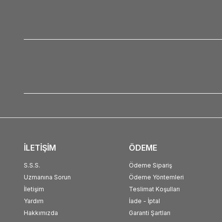
İLETİŞİM
ÖDEME
S.S.S.
Ödeme Sipariş
Uzmanına Sorun
Ödeme Yöntemleri
İletişim
Teslimat Koşulları
Yardım
İade - İptal
Hakkımızda
Garanti Şartları