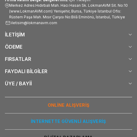
Merkez Adres:Hıdırbali Mah. Hacı Hasan Sk. LokmanAVM Sit. No:10
(www.LokmanAVM.com) Yenişehir, Bursa, Türkiye İstanbul Ofis:
Rüstem Paşa Mah. Mısır Çarşısı No:Bilâ Eminönü, İstanbul, Türkiye
iletisim@lokmanavm.com
İLETİŞİM
ÖDEME
FIRSATLAR
FAYDALI BİLGİLER
ÜYE / BAYİİ
ONLİNE ALIŞVERİŞ
İNTERNETTE GÜVENLİ ALIŞVERİŞ