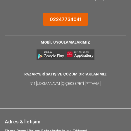
02247734041
MOBİL UYGULAMALARIMIZ
PAZARYERİ SATIŞ VE ÇÖZÜM ORTAKLARIMIZ
N11 |
LOKMANAVM |
ÇIÇEKSEPETI |
PTTAVM |
Adres & İletişim
Firma Resmi Belge: Belgelerimiz
için Tıklayın!