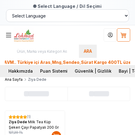
🌐 Select Language / Dil Seçimi
Hesabım
Sepet
ARA
AVM.. Türkiye içi Aras,Mng,Sendeo,Sürat Kargo 400TL üzeri, P
Hakkımızda
Puan Sistemi
Güvenlik | Gizlilik
Bayi | T
Ana Sayfa
Ziya Dede
(1)
%
17
Ziya Dede
Milk Tea Küp
Şekeri Çayı Papatyalı 200 Gr
127,20
TL