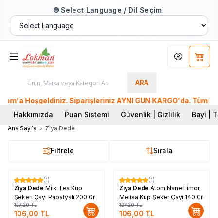
🌐 Select Language / Dil Seçimi
Hesabım
Sepet
ARA
a Hoşgeldiniz. Siparişleriniz AYNI GÜN KARGO'da. Tüm Dünyada
Hakkımızda
Puan Sistemi
Güvenlik | Gizlilik
Bayi | T
Ana Sayfa
Ziya Dede
Filtrele
Sırala
(1)
(1)
%
17
%
17
Ziya Dede
Milk Tea Küp
Ziya Dede
Atom Nane Limon
Şekeri Çayı Papatyalı 200 Gr
Melisa Küp Şeker Çayı 140 Gr
127,20
TL
127,20
TL
106,00
TL
106,00
TL