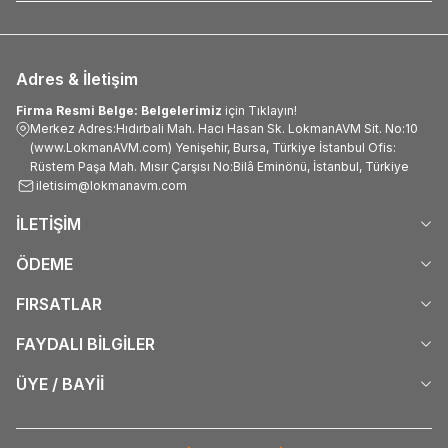
Adres & İletişim
Firma Resmi Belge: Belgelerimiz
için Tıklayın!
Merkez Adres:Hıdırbali Mah. Hacı Hasan Sk. LokmanAVM Sit. No:10
(www.LokmanAVM.com) Yenişehir, Bursa, Türkiye İstanbul Ofis:
Rüstem Paşa Mah. Mısır Çarşısı No:Bilâ Eminönü, İstanbul, Türkiye
iletisim@lokmanavm.com
İLETİŞİM
ÖDEME
FIRSATLAR
FAYDALI BİLGİLER
ÜYE / BAYİİ