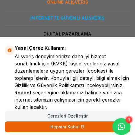
ONLİNE ALIŞVERİŞ
İNTERNETTE GÜVENLİ ALIŞVERİŞ
DİJİTAL PAZARLAMA
Yasal Çerez Kullanımı
Alışveriş deneyimlerinize daha iyi hizmet
sunabilmek için
(KVKK)
kişisel verileriniz yasal
düzenlemelere uygun çerezler (cookies) ile
toplanıp işlenir. Konuyla ilgili detaylı bilgi almak için
Gizlilik ve Güvenlik
Politikamızı inceleyebilirsiniz.
LokmanAVM
Reddet
seçeneğine tıklamanız halinde yalnızca
internet sitemizin çalışması için gerekli çerezler
kullanılacaktır.
Çerezleri Özelleştir
1
Hepsini Kabul Et