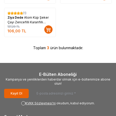
(1)
%
17
Ziya Dede
Atom Küp Şeker
Çayı Zencefilli Karanfilli
Tarçınlı 150 Gr
127,20
TL
106,00
TL
Toplam
3
ürün bulunmaktadır.
E-Bülten Aboneliği
Kampanya ve yeniliklerden haberdar olmak için e-bültenimize abone
olun!
Kayıt Ol
KVKK Sözleşmesi'ni
okudum, kabul ediyorum.