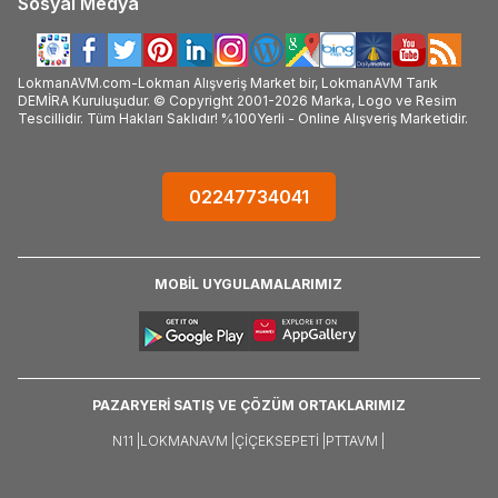
Sosyal Medya
LokmanAVM.com-Lokman Alışveriş Market bir, LokmanAVM Tarık
DEMİRA Kuruluşudur. © Copyright 2001-2026 Marka, Logo ve Resim
Tescillidir. Tüm Hakları Saklıdır! %100Yerli - Online Alışveriş Marketidir.
02247734041
MOBİL UYGULAMALARIMIZ
PAZARYERİ SATIŞ VE ÇÖZÜM ORTAKLARIMIZ
N11 |
LOKMANAVM |
ÇIÇEKSEPETI |
PTTAVM |