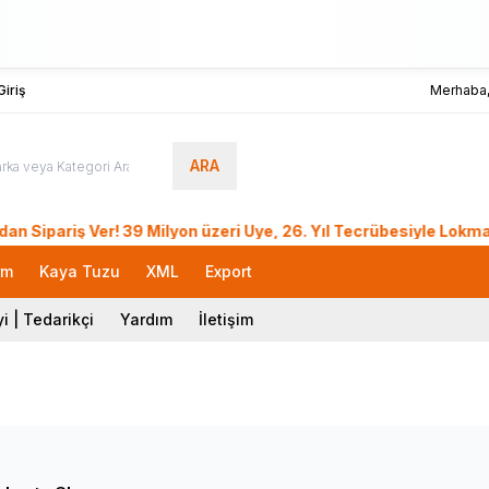
iriş
Merhaba
ARA
iş Ver! 39 Milyon üzeri Üye, 26. Yıl Tecrübesiyle LokmanAVM.
rm
Kaya Tuzu
XML
Export
i | Tedarikçi
Yardım
İletişim