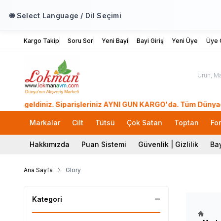
🌐 Select Language / Dil Seçimi
Kargo Takip
Soru Sor
Yeni Bayi
Bayi Giriş
Yeni Üye
Üye G
ldiniz. Siparişleriniz AYNI GÜN KARGO'da. Tüm Dünyadan Sipar
Markalar
Cilt
Tütsü
Çok Satan
Toptan
Fo
Hakkımızda
Puan Sistemi
Güvenlik | Gizlilik
Bay
Ana Sayfa
Glory
Kategori