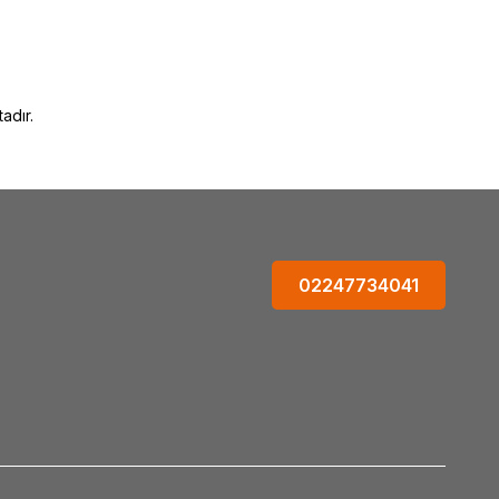
ve_kullanımı
adır.
02247734041