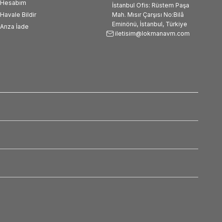
Hesabım
İstanbul Ofis: Rüstem Paşa
Havale Bildir
Mah. Mısır Çarşısı No:Bilâ
Eminönü, İstanbul, Türkiye
Arıza İade
iletisim@lokmanavm.com