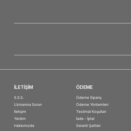
İLETİŞİM
ÖDEME
S.S.S.
Ödeme Sipariş
Uzmanına Sorun
Ödeme Yöntemleri
İletişim
Teslimat Koşulları
Yardım
İade - İptal
Hakkımızda
Garanti Şartları