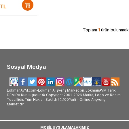
#Glory_kullanımı #Glory_faydalı_mı #Glory_faydaları_
TL
Toplam
1
ürün bulunmakt
Sosyal Medya
LokmanAVM.com-Lokman Alışveriş Market bir, LokmanAVM Tarık
DEMİRA Kuruluşudur. © Copyright 2001-2026 Marka, Logo ve Resim
Tescillidir. Tüm Hakları Saklıdır! %100Yerli - Online Alışveriş
Marketidir.
MOBİL UYGULAMALARIMIZ