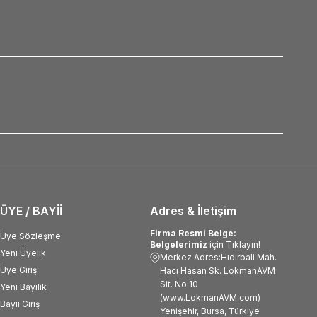
ÜYE / BAYİİ
Adres & İletişim
Firma Resmi Belge:
Üye Sözleşme
Belgelerimiz
için Tıklayın!
Yeni Üyelik
Merkez Adres:Hıdırbali Mah.
Üye Giriş
Hacı Hasan Sk. LokmanAVM
Sit. No:10
Yeni Bayilik
(www.LokmanAVM.com)
Bayii Giriş
Yenişehir, Bursa, Türkiye