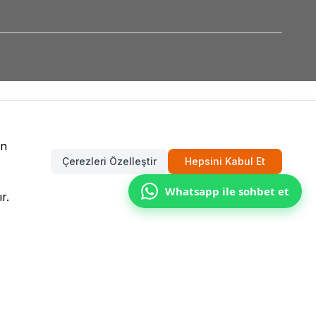
un
Çerezleri Özelleştir
Hepsini Kabul Et
Whatsapp ile sohbet et
r.