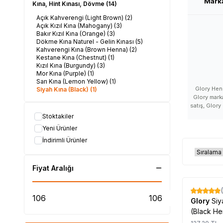
Mark
Kına, Hint Kınası, Dövme
(14)
Açık Kahverengi (Light Brown)
(2)
Açık Kızıl Kına (Mahogany)
(3)
Bakır Kızıl Kına (Orange)
(3)
Dökme Kına Naturel - Gelin Kınası
(5)
Kahverengi Kına (Brown Henna)
(2)
Kestane Kına (Chestnut)
(1)
Kızıl Kına (Burgundy)
(3)
Mor Kına (Purple)
(1)
Sarı Kına (Lemon Yellow)
(1)
Glory Henn
Siyah Kına (Black)
(1)
Glory marka
satış, Glory
ürünleri 
Stoktakiler
hakkında, Gl
Yeni Ürünler
kullananlar
bir marka, G
İndirimli Ürünler
zararları, 
nerede s
alabili
Fiyat Aralığı
açıklamaları
satan, Glo
satılıyor,
%
17
Glory
Siy
#LokmanAVM 
(Black He
#Glory_marka