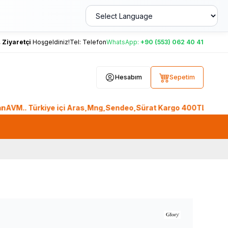
,
Ziyaretçi
Hoşgeldiniz!
Tel:
Telefon
WhatsApp:
+90 (553) 062 40 41
Hesabım
Sepetim
. Türkiye içi Aras,Mng,Sendeo,Sürat Kargo 400TL üzeri, Ptt K