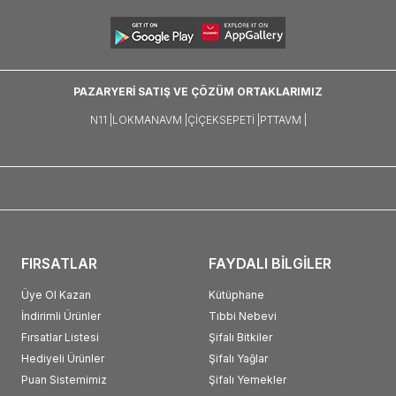
PAZARYERİ SATIŞ VE ÇÖZÜM ORTAKLARIMIZ
N11 |
LOKMANAVM |
ÇIÇEKSEPETI |
PTTAVM |
FIRSATLAR
FAYDALI BİLGİLER
Üye Ol Kazan
Kütüphane
İndirimli Ürünler
Tıbbi Nebevi
Fırsatlar Listesi
Şifalı Bitkiler
Hediyeli Ürünler
Şifalı Yağlar
Puan Sistemimiz
Şifalı Yemekler