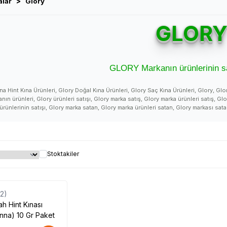
>
alar
Glory
GLOR
GLORY Markanın ürünlerinin sa
a Hint Kına Ürünleri, Glory Doğal Kına Ürünleri, Glory Saç Kına Ürünleri, Glory, Glor
nın ürünleri, Glory ürünleri satışı, Glory marka satış, Glory marka ürünleri satış, Gl
 ürünlerinin satışı, Glory marka satan, Glory marka ürünleri satan, Glory markası sat
satan yer, Glory satışı, Glory satan, Glory ürünü, Glory ürünleri faydaları, Glory ürünle
ory hakkında açıklama, Glory yorum, Glory yorumları, Glory kullanıcı yorumları, Glor
, Glory ürün kullanan, Glory ürünleri kullanan, Glory kullanan varmı, Glory ürünü ne i
lory nasıl marka, Glory ürünleri nasıl, Glory ürünleri nasıldır, Glory ürünleri nasıl kul
Glory zararlı mı, Glory uyarılar, Glory yararları, Glory yararlı mı, Glory satış, Glory sat
Stoktakiler
atılır, Glory nerede satılıyor, Glory ürünleri nerede satılır, Glory ürünleri nerede sat
rim, Glory satılan, Glory satılır, Glory etkileri, Glory nasıl kullanılır, Glory nerde, Glo
, Glory ürünü faydaları, Glory ürünü kullanımı, Glory ürünü faydaları ve kullanımı, G
ry ürünü satış yerleri, Glory ürünü satılan yerler, Glory ürünü satan yerler, Glory ü
(2)
 Glory ürünü nerden alabilirim, Glory ürünü etkileri, Glory ürünü nasıl kullanılır, Glo
hakkındaki tüm bilgilerini ürünleri ve detaylarını LokmanA
ah Hint Kınası
#GLORY #Glory_marka #Glory_marka_ürünler #Glory_markası #Glory_markası_ürünleri #Glory_marka_ürünleri_satışı #Glory_markası_ürünl
nna) 10 Gr Paket
sı_satan #Glory_markası_ürünleri_satan #Glory_marka_ürünleri_satan #Glory_marka_ürünleri_satan_yer #Glory_marka_ürünleri_nerde_satıl