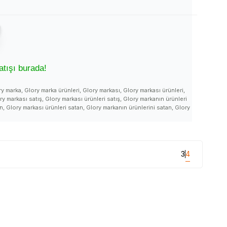
Y
tışı burada!
y marka, Glory marka ürünleri, Glory markası, Glory markası ürünleri,
ory markası satış, Glory markası ürünleri satış, Glory markanın ürünleri
an, Glory markası ürünleri satan, Glory markanın ürünlerini satan, Glory
ri kullanımı, Glory fiyatı, Glory fiyatları, Glory ürünleri satan, Glory
y kullanan yorumları, Glory hakkındaki yorumlar, Glory kullanan, Glory
şe yarar, Glory marka, Glory markası, Glory marka ürünleri, Glory nasıl
lanılır, Glory açıklama detayları, Glory faydaları, Glory kullanımı, Glory
anlar, Glory satış yerleri, Glory satılan yerler, Glory satan yerler, Glory
3
4
ılıyor, Glory nereden alınır, Glory nerelerde satılıyor, Glory nerden
ry faydası, Glory ne işe yarar, Glory ne kadar, Glory detayları, Glory
lory ürünü hakkında, Glory ürünü yorum, Glory ürünü satışı, Glory ürünü
rünü nerede satılır, Glory ürünü nereden alınır, Glory ürünü nerelerde
ry ürünü nerde, Glory ürünü faydası, Glory ürünü faydaları neler, Glory
VM mağazalarında bulabilirsiniz.
eri_satışı #Glory_markanın_ürünleri #Glory_markanın_ürünleri_satışı #Glory_markanın_ürünlerini_satan
ır #Glory_satışı #Glory_satan #Glory_satan_yer #Glory_nerde_satılır #Glory_nerde_alınır #Glory_faydaları