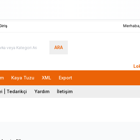
iriş
Merhaba
ARA
LokmanA
rm
Kaya Tuzu
XML
Export
i | Tedarikçi
Yardım
İletişim