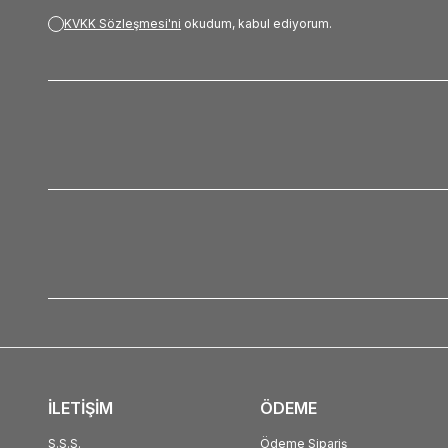
KVKK Sözleşmesi'ni
okudum, kabul ediyorum.
İLETİŞİM
ÖDEME
S.S.S.
Ödeme Sipariş