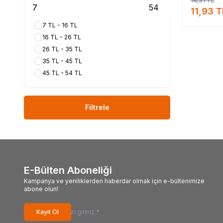
14,31
TL
nasıl ku
11,93
T
#LokmanAVM #ALTINC
7 TL - 16 TL
#Altıncezve_m
16 TL - 26 TL
26 TL - 35 TL
35 TL - 45 TL
45 TL - 54 TL
Filtrele
E-Bülten Aboneliği
Kampanya ve yeniliklerden haberdar olmak için e-bültenimize
abone olun!
Kayıt Ol