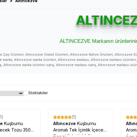
>
alar
Altıncezve
ALTINCE
ALTINCEZVE Markanın ürünlerinin
e Çay Ürünleri, Altıncezve Oralet Ürünleri, Altıncezve Kahve Ürünleri, Altıncezve S
e marka, Altıncezve marka ürünleri, Altıncezve markası, Altıncezve markası ürünleri, 
ş, Altıncezve marka ürünleri satış, Altıncezve markası satış, Altıncezve markası ürün
tıncezve marka satan, Altıncezve marka ürünleri satan, Altıncezve markası satan, Alt
e ürünleri satan yer, Altıncezve satışı, Altıncezve satan, Altıncezve ürünü, Altıncezve
ve fiyatları, Altıncezve ürünleri satan, Altıncezve hakkında, Altıncezve hakkında açı
 Altıncezve kullanan yorumları, Altıncezve hakkındaki yorumlar, Altıncezve kullanan, 
, Altıncezve kullanan varmı, Altıncezve ürünü ne işe yarar, Altıncezve marka, Altınce
Stoktakiler
nasıl marka, Altıncezve ürünleri nasıl, Altıncezve ürünleri nasıldır, Altıncezve ürünler
 kullanımı, Altıncezve zararları, Altıncezve zararlı mı, Altıncezve uyarılar, Altıncezve 
 satış yerleri, Altıncezve satılan yerler, Altıncezve satan yerler, Altıncezve nerede sa
Tükendi
Tükendi
e ürünleri nerede satılıyor, Altıncezve nereden alınır, Altıncezve nerelerde satılıyor,
(1)
(1)
 etkileri, Altıncezve nasıl kullanılır, Altıncezve nerde, Altıncezve faydası, Altıncez
%
17
%
17
arı, Altıncezve ürünü faydaları, Altıncezve ürünü kullanımı, Altıncezve ürünü faydal
ve
Kuşburnu
Altıncezve
Kuşburnu
Altı
e ürünü satışı, Altıncezve ürünü satan, Altıncezve ürünü satış yerleri, Altıncezve ü
çecek Tozu 350
Aromalı Tek İçimlik İçecek
Aroma
lır, Altıncezve ürünü nereden alınır, Altıncezve ürünü nerelerde satılıyor, Altıncezv
Tozu 1.5 Gr X 60 Pkt
Gr