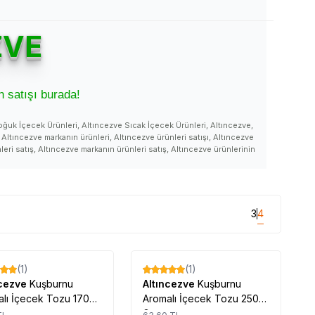
ZVE
 satışı burada!
oğuk İçecek Ürünleri, Altıncezve Sıcak İçecek Ürünleri, Altıncezve,
Altıncezve markanın ürünleri, Altıncezve ürünleri satışı, Altıncezve
leri satış, Altıncezve markanın ürünleri satış, Altıncezve ürünlerinin
ıncezve markası ürünleri satan, Altıncezve markanın ürünlerini satan,
 ürünleri faydaları, Altıncezve ürünleri kullanımı, Altıncezve fiyatı,
klama, Altıncezve yorum, Altıncezve yorumları, Altıncezve kullanıcı
Altıncezve kullananlar, Altıncezve ürün kullanan, Altıncezve ürünleri
zve markası, Altıncezve marka ürünleri, Altıncezve nasıl bir marka,
3
4
i nasıl kullanılır, Altıncezve açıklama detayları, Altıncezve faydaları,
yararları, Altıncezve yararlı mı, Altıncezve satış, Altıncezve satanlar,
tılır, Altıncezve nerede satılıyor, Altıncezve ürünleri nerede satılır,
Tükendi
Tükendi
 Altıncezve nerden alabilirim, Altıncezve satılan, Altıncezve satılır,
(1)
(1)
ve ne işe yarar, Altıncezve ne kadar, Altıncezve detayları, Altıncezve
%
17
arı ve kullanımı, Altıncezve ürünü hakkında, Altıncezve ürünü yorum,
ncezve
Kuşburnu
Altıncezve
Kuşburnu
rünü satılan yerler, Altıncezve ürünü satan yerler, Altıncezve ürünü
lı İçecek Tozu 170
Aromalı İçecek Tozu 250
e ürünü nerden alabilirim, Altıncezve ürünü etkileri, Altıncezve ürünü
Gr