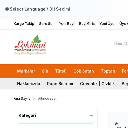
🌐 Select Language / Dil Seçimi
Kargo Takip
Soru Sor
Yeni Bayi
Bayi Giriş
Yeni Üye
Üye G
Markalar
Cilt
Tütsü
Çok Satan
Toptan
Fo
Hakkımızda
Puan Sistemi
Güvenlik | Gizlilik
Bay
Ana Sayfa
Altıncezve
Kategori