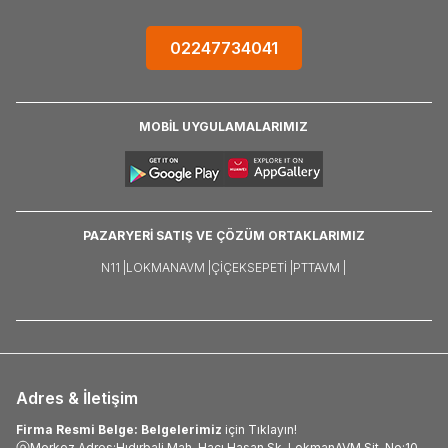
02247734041
MOBİL UYGULAMALARIMIZ
PAZARYERİ SATIŞ VE ÇÖZÜM ORTAKLARIMIZ
N11 |
LOKMANAVM |
ÇIÇEKSEPETI |
PTTAVM |
Adres & İletişim
Firma Resmi Belge: Belgelerimiz
için Tıklayın!
Merkez Adres:Hıdırbali Mah. Hacı Hasan Sk. LokmanAVM Sit. No:10