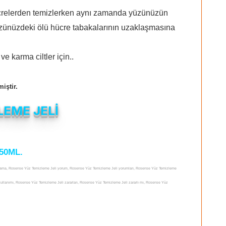
crelerden temizlerken aynı zamanda yüzünüzün
 yüzünüzdeki ölü hücre tabakalarının uzaklaşmasına
 karma ciltler için..
iştir.
EME JELİ
50ML.
lama, Rosense Yüz Temizleme Jeli yorum, Rosense Yüz Temizleme Jeli yorumları, Rosense Yüz Temizleme
kullanımı, Rosense Yüz Temizleme Jeli zararları, Rosense Yüz Temizleme Jeli zararlı mı, Rosense Yüz
Yüz Temizleme Jeli satan, Rosense Yüz Temizleme Jeli satış yerleri, Rosense Yüz Temizleme JeliI satılan
 Temizleme Jeli nerelerde satılıyor, Rosense Yüz Temizleme Jeli nerden alabilirim, Rosense Yüz Temizleme
mizleme Jeli nerde, Rosense Yüz Temizleme Jeli faydası, Rosense Yüz Temizleme Jeli ne işe yarar, Rosense