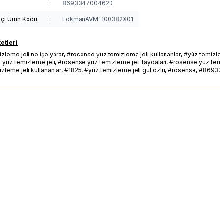
:
8693347004620
 Jeli ne kadar, Rosense Yüz Temizleme Jeli fiyatı, Rosense Yüz Temizleme Jeli fiyatları, Rosense Yüz Temizleme Jeli detayları, Rose
kçi Ürün Kodu
:
LokmanAVM-100382X01
kullanımı, Rosense Yüz Temizleme Jeli ürünü faydaları ve kullanımı, Rosense Yüz Temizleme Jeli ürünü hakkında, Rosense Yüz Temizlem
Temizleme Jeli ürünü satış yerleri, Rosense Yüz Temizleme Jeli ürünü satılan yerler, Rosense Yüz Temizleme Jeli ürünü satan yerler, Ro
etleri
zleme jeli ne işe yarar
,
#rosense yüz temizleme jeli kullananlar
,
#yüz temizle
leme Jeli ürünü nerelerde satılıyor, Rosense Yüz Temizleme Jeli ürünü nerden alabilirim, Rosense Yüz Temizleme Jeli ürünü etkileri, Ro
 yüz temizleme jeli
,
#rosense yüz temizleme jeli faydaları
,
#rosense yüz tem
Temizleme Jeli ürünü faydası, Rosense Yüz Temizleme Jeli ürünü faydaları neler, ROSENSE YÜZ TEMİZLEME JELİ ürünü hakkındaki t
zleme jeli kullananlar
,
#1825
,
#yüz temizleme jeli gül özlü
,
#rosense
,
#8693
nAVM #Yüz_Temizleme_Jeli #Rosense #Rosense_Yüz_Temizleme_Jeli #Yüz_Temizleme_Jeli_içindekiler #Yüz_Temizleme_Jeli_kullanımı 
#Yüz_Temizleme_Jeli_yan_etkileri #Yüz_Temizleme_Jeli_zararları #Yüz_Temizleme_Jeli_satışı #Yüz_Temizleme_Jeli_nerde_satılır #
#Yüz_Temizleme_Jeli_faydalımı
(2)
(1)
%
17
ta
Doğal Kabak Lifli Peeling Oval
HerbaDerm
Superserum
di Kese 3 Adet 9x7 Cm
Gözenek Karşıtı Doğal 
TL
365,70
TL
89
TL
304,75
TL