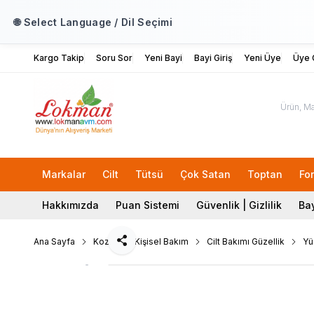
🌐 Select Language / Dil Seçimi
Kargo Takip
Soru Sor
Yeni Bayi
Bayi Giriş
Yeni Üye
Üye G
Markalar
Cilt
Tütsü
Çok Satan
Toptan
Fo
Hakkımızda
Puan Sistemi
Güvenlik | Gizlilik
Bay
Ana Sayfa
Kozmetik Kişisel Bakım
Cilt Bakımı Güzellik
Yü
Paylaş