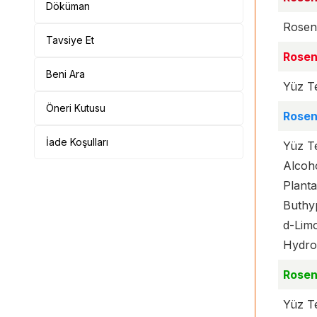
Döküman
Rosen
Tavsiye Et
Rosen
Beni Ara
Yüz Te
Öneri Kutusu
Rosen
İade Koşulları
Yüz Te
Alcoh
Planta
Buthyp
d-Limo
Hydrox
Rosen
Yüz Te