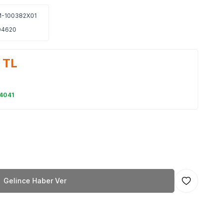
-100382X01
04620
TL
 4041
L
Gelince Haber Ver
Favoriye Ekl