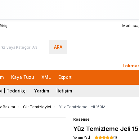
iriş
Merhaba
ARA
LokmanAVM.com'a
rm
Kaya Tuzu
XML
Export
i | Tedarikçi
Yardım
İletişim
z Bakımı
Cilt Temizleyici
Yüz Temizleme Jeli 150ML
Rosense
Yüz Temizleme Jeli 1
Yorum Yap
(1)