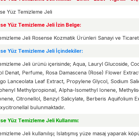
se Yüz Temizleme Jeli
se Yüz Temizleme Jeli İzin Belge:
mizleme Jeli Rosense Kozmatik Ürünleri Sanayi ve Ticaret A.
se Yüz Temizleme Jeli İçindekiler:
mizleme Jeli ürünü içerisinde; Aqua, Lauryl Glucoside, C
ol Denat, Perfume, Rosa Damascena (Rose) Flower Extract,
go Lanceolata Leaf Extract, Propylene Glycol, Sodium Sali
henyl Methylpropional, Alpha-Isomethyl Ionene, Methylisot
nene, Citronellol, Benzyl Salicylate, Berberis Aquifolium 
ycitronellal bulunmaktadır.
se Yüz Temizleme Jeli Kullanımı:
mizleme Jeli kullanılışı; Islatışmış yüze masaj yaparak köp