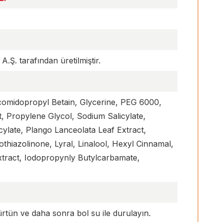
Ş. tarafından üretilmiştir.
ocomidopropyl Betain, Glycerine, PEG 6000,
 Propylene Glycol, Sodium Salicylate,
cylate, Plango Lanceolata Leaf Extract,
hiazolinone, Lyral, Linalool, Hexyl Cinnamal,
Extract, Iodopropynly Butylcarbamate,
ürtün ve daha sonra bol su ile durulayın.