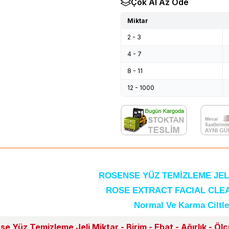
Çok Al Az Öde
Miktar
2 - 3
4 - 7
8 - 11
12 - 1000
ROSENSE YÜZ TEMİZLEME JELİ
ROSE EXTRACT FACIAL CLE
Normal Ve Karma Ciltle
e Yüz Temizleme Jeli Miktar - Birim - Ebat - Ağırlık - Ölç