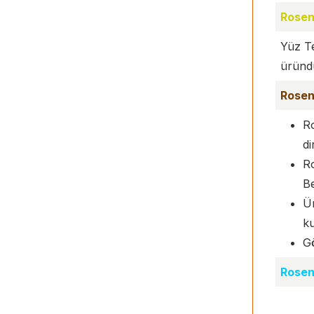
Rosen
Yüz Te
üründür
Rosen
Ro
di
Ro
B
Ür
ku
Gö
Rosen