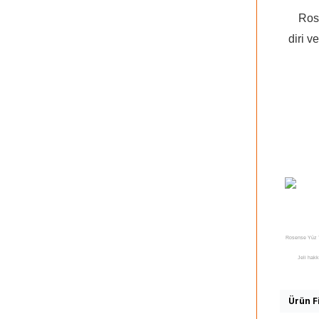
Ros
diri v
Rosense Yüz T
Jeli hak
Temizleme Je
yerler, Rosen
Ürün Fi
Jeli satılan,