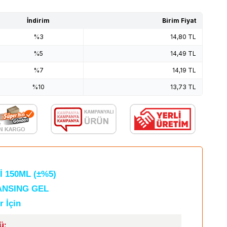
İndirim
Birim Fiyat
%3
14,80
TL
%5
14,49
TL
%7
14,19
TL
%10
13,73
TL
 150ML (±%5)
ANSING GEL
r İçin
ü: