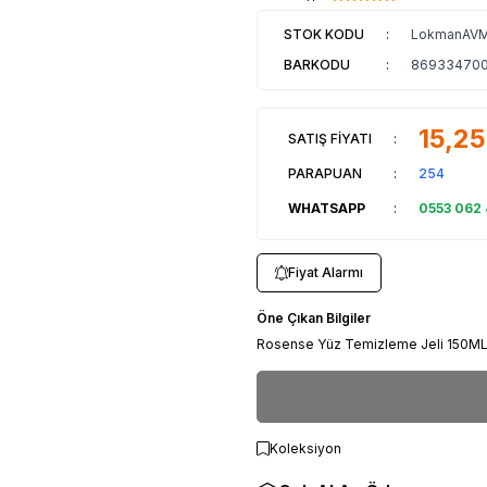
STOK KODU
:
LokmanAVM
BARKODU
:
86933470
15,25
SATIŞ FİYATI
:
PARAPUAN
:
254
WHATSAPP
:
0553 062
Fiyat Alarmı
Öne Çıkan Bilgiler
Rosense Yüz Temizleme Jeli 150M
Koleksiyon