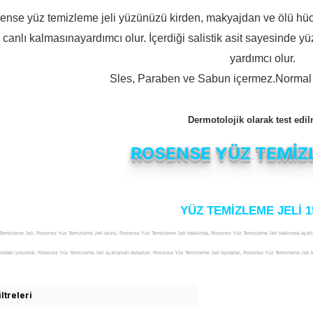
ense yüz temizleme jeli yüzünüzü kirden, makyajdan ve ölü hü
e canlı kalmasınayardımcı olur. İçerdiği salistik asit sayesinde
yardımcı olur.
Sles, Paraben ve Sabun içermez.Normal ve
Dermotolojik olarak test edilm
ROSENSE YÜZ TEMİZL
YÜZ TEMİZLEME JELİ 1
emizleme Jeli, Rosense Yüz Temizleme Jeli ürünü, Rosense Yüz Temizleme Jeli hakkında, Rosense Yüz Temizleme Jeli hakkında açık
kındaki yorumlar, Rosense Yüz Temizleme Jeli açıklamalı detayları, Rosense Yüz Temizleme Jeli faydaları, Rosense Yüz Temizleme Jeli 
li uyarılar, Rosense Yüz Temizleme Jeli yararları, Rosense Yüz Temizleme Jeli yararlı mı, Rosense Yüz Temizleme Jeli satışı, Rosense 
se Yüz Temizleme Jeli satan yerler, Rosense Yüz Temizleme Jeli nerede satılır, Rosense Yüz Temizleme Jeli nereden alınır, Rosense Yüz
ltreleri
 Rosense Yüz Temizleme Jeli satılır, Rosense Yüz Temizleme Jeli etkileri, Rosense Yüz Temizleme Jeli nasıl kullanılır, Rosense Yüz Te