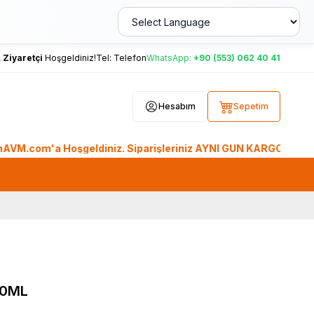
,
Ziyaretçi
Hoşgeldiniz!
Tel:
Telefon
WhatsApp:
+90 (553) 062 40 41
Hesabım
Sepetim
 Hoşgeldiniz. Siparişleriniz AYNI GÜN KARGO'da. Tüm Dünyadan
50ML