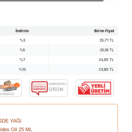
İndirim
Birim Fiyat
%3
25,71
TL
%5
25,18
TL
%7
24,65
TL
%10
23,85
TL
ĞDE YAĞI
ides Oil 25 ML