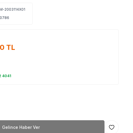
-2003114X01
0786
50
TL
2 4041
Gelince Haber Ver
Favoriye Ekl