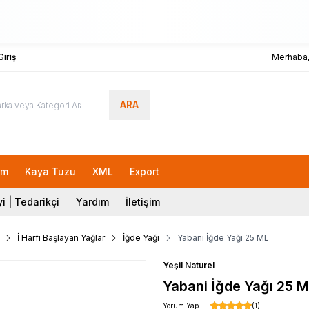
iriş
Merhaba
ARA
Lok
rm
Kaya Tuzu
XML
Export
i | Tedarikçi
Yardım
İletişim
İ Harfi Başlayan Yağlar
İğde Yağı
Yabani İğde Yağı 25 ML
Yeşil Naturel
Yabani İğde Yağı 25 
Yorum Yap
(1)