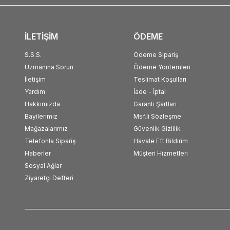
İLETİŞİM
ÖDEME
S.S.S.
Ödeme Sipariş
Uzmanına Sorun
Ödeme Yöntemleri
İletişim
Teslimat Koşulları
Yardım
İade - İptal
Hakkımızda
Garanti Şartları
Bayilerimiz
Msf.li Sözleşme
Mağazalarımız
Güvenlik Gizlilik
Telefonla Sipariş
Havale Eft Bildirim
Haberler
Müşteri Hizmetleri
Sosyal Ağlar
Ziyaretçi Defteri