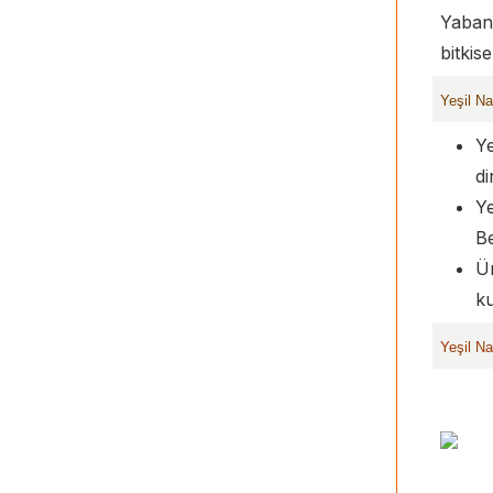
Yabani
bitkise
Yeşil N
Ye
di
Ye
B
Ür
ku
Yeşil N