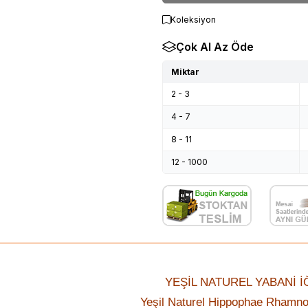
Koleksiyon
Çok Al Az Öde
Miktar
2 - 3
4 - 7
8 - 11
12 - 1000
YEŞİL NATUREL YABANİ İ
Yeşil Naturel Hippophae Rhamno