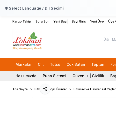
🌐 Select Language / Dil Seçimi
Kargo Takip
Soru Sor
Yeni Bayi
Bayi Giriş
Yeni Üye
Üye G
Markalar
Cilt
Tütsü
Çok Satan
Toptan
Fo
Hakkımızda
Puan Sistemi
Güvenlik | Gizlilik
Bay
Ana Sayfa
Bitkisel Doğal Ürünler
Bitkisel ve Hayvansal Yağlar
Paylaş