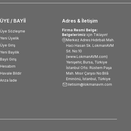
ÜYE / BAYİİ
Adres & İletişim
Firma Resmi Belge:
Üye Sözleşme
Belgelerimiz
için Tıklayın!
Yeni Üyelik
Merkez Adres:Hıdırbali Mah.
Üye Giriş
Hacı Hasan Sk. LokmanAVM
Sit. No:10
Yeni Bayilik
(www.LokmanAVM.com)
Bayii Giriş
Yenişehir, Bursa, Türkiye
Hesabım
İstanbul Ofis: Rüstem Paşa
Havale Bildir
Mah. Mısır Çarşısı No:Bilâ
Eminönü, İstanbul, Türkiye
Arıza İade
iletisim@lokmanavm.com