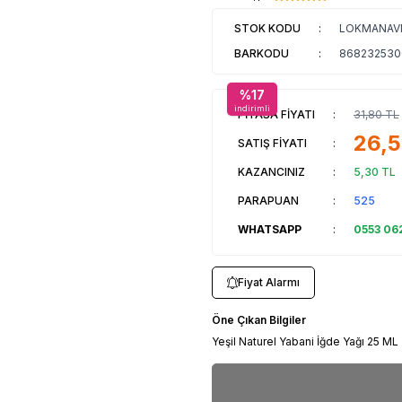
STOK KODU
:
LOKMANAVM
BARKODU
:
868232530
%
17
indirimli
PİYASA FİYATI
:
31,80
TL
26,
SATIŞ FİYATI
:
KAZANCINIZ
:
5,30
TL
PARAPUAN
:
525
WHATSAPP
:
0553 06
Fiyat Alarmı
Öne Çıkan Bilgiler
Yeşil Naturel Yabani İğde Yağı 25 ML