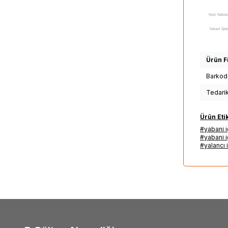
Yeşil Nature
Yabani İğde
Naturel Yabani
satılan yerl
Ürün Fi
Yabani İğde Y
Barkod
yarar, Yeşil
Tedari
Naturel Yaban
Yağı ürünü sata
Ürün Etik
#yabani i
alınır, Yeşil 
#yabani i
#yalancı i
#Y