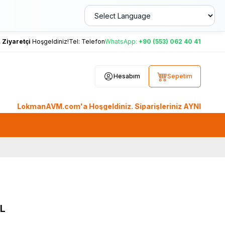
,
Ziyaretçi
Hoşgeldiniz!
Tel:
Telefon
WhatsApp:
+90 (553) 062 40 41
Hesabım
Sepetim
manAVM.com'a Hoşgeldiniz. Siparişleriniz AYNI GÜN KARGO'da. 
ML