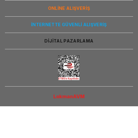
ONLİNE ALIŞVERİŞ
İNTERNETTE GÜVENLİ ALIŞVERİŞ
DİJİTAL PAZARLAMA
LokmanAVM