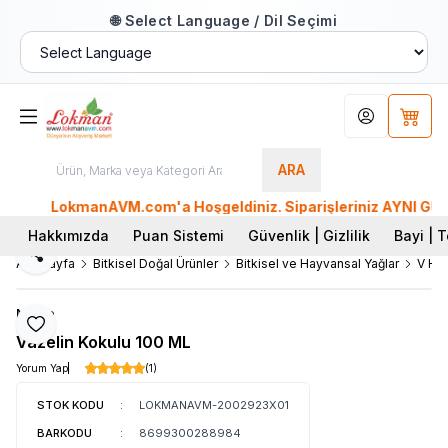
🌐 Select Language / Dil Seçimi
Hesabım
Sepet
ARA
LokmanAVM.com'a Hoşgeldiniz. Siparişleriniz AYNI GÜN KARG
Hakkımızda
Puan Sistemi
Güvenlik | Gizlilik
Bayi | T
Paylaş
Ana Sayfa
Bitkisel Doğal Ürünler
Bitkisel ve Hayvansal Yağlar
V Har
Noche
Favoriye Ekle
Vazelin Kokulu 100 ML
Yorum Yap
(1)
STOK KODU
:
LOKMANAVM-2002923X01
BARKODU
:
8699300288984