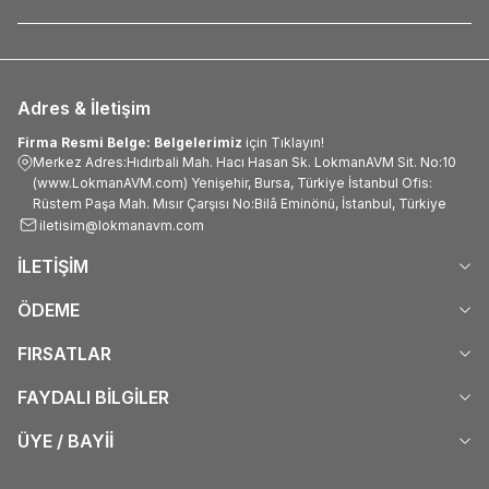
Adres & İletişim
Firma Resmi Belge: Belgelerimiz
için Tıklayın!
Merkez Adres:Hıdırbali Mah. Hacı Hasan Sk. LokmanAVM Sit. No:10
(www.LokmanAVM.com) Yenişehir, Bursa, Türkiye İstanbul Ofis:
Rüstem Paşa Mah. Mısır Çarşısı No:Bilâ Eminönü, İstanbul, Türkiye
iletisim@lokmanavm.com
İLETİŞİM
ÖDEME
FIRSATLAR
FAYDALI BİLGİLER
ÜYE / BAYİİ