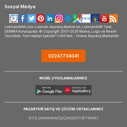
Sosyal Medya
LokmanAVM.com-Lokman Alışveriş Market bir, LokmanAVM Tarık
DEMİRA Kuruluşudur. © Copyright 2001-2026 Marka, Logo ve Resim
Tescillidir. Tüm Hakları Saklıdır! %100Yerli - Online Alışveriş Marketidir.
02247734041
MOBİL UYGULAMALARIMIZ
PAZARYERİ SATIŞ VE ÇÖZÜM ORTAKLARIMIZ
N11 |
LOKMANAVM |
ÇIÇEKSEPETI |
PTTAVM |