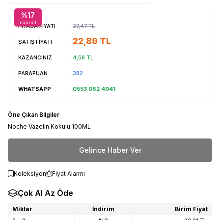
%
17
indirimli
PİYASA FİYATI
:
27,47
TL
22,89
TL
SATIŞ FİYATI
:
KAZANCINIZ
:
4,58
TL
PARAPUAN
:
382
WHATSAPP
:
0553 062 4041
Öne Çıkan Bilgiler
Noche Vazelin Kokulu 100ML
Gelince Haber Ver
Koleksiyon
Fiyat Alarmı
Çok Al Az Öde
Miktar
İndirim
Birim Fiyat