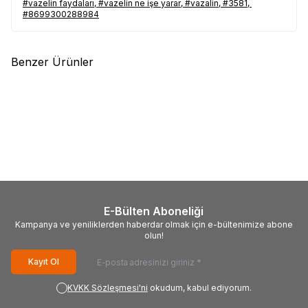
#vazelin faydaları
,
#vazelin ne işe yarar
,
#vazalin
,
#3581
,
#Vazelin_Kokulu_zararları #Vazelin_Kokulu_satışı #Vazelin_Kokulu_nerde_satılır #Vazelin_Kokulu_
#8699300288984
Benzer Ürünler
(1)
(1)
%
16
%
17
Doğan
Saf Vazelin 15 Kg
Themra
Aynısefa Yağı Özlü
Teneke
Bitkisel Krem 50 cc
7.287,51
TL
309,29
TL
6.121,51
TL
257,74
TL
E-Bülten Aboneliği
Kampanya ve yeniliklerden haberdar olmak için e-bültenimize abone
olun!
Kayıt Ol
KVKK Sözleşmesi'ni
okudum, kabul ediyorum.