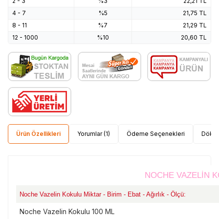
2 - 3
%3
22,21
TL
4 - 7
%5
21,75
TL
8 - 11
%7
21,29
TL
12 - 1000
%10
20,60
TL
Ürün Özellikleri
Yorumlar (1)
Ödeme Seçenekleri
Dökü
NOCHE VAZELİN K
Noche Vazelin Kokulu Miktar - Birim - Ebat - Ağırlık - Ölçü:
Noche Vazelin Kokulu 100 ML