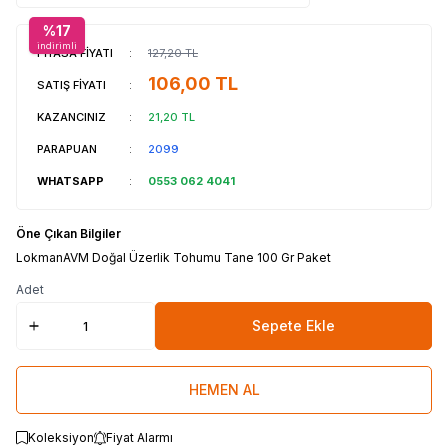
%
17
indirimli
PİYASA FİYATI
:
127,20
TL
106,00
TL
SATIŞ FİYATI
:
KAZANCINIZ
:
21,20
TL
PARAPUAN
:
2099
WHATSAPP
:
0553 062 4041
Öne Çıkan Bilgiler
LokmanAVM Doğal Üzerlik Tohumu Tane 100 Gr Paket
Adet
Sepete Ekle
HEMEN AL
Koleksiyon
Fiyat Alarmı