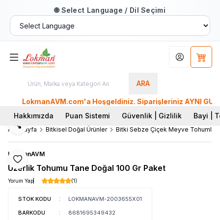
🌐 Select Language / Dil Seçimi
Hesabım
Sepet
ARA
LokmanAVM.com'a Hoşgeldiniz. Siparişleriniz AYNI GÜN KARGO
Hakkımızda
Puan Sistemi
Güvenlik | Gizlilik
Bayi | T
Paylaş
Ana Sayfa
Bitkisel Doğal Ürünler
Bitki Sebze Çiçek Meyve Tohumları
LokmanAVM
Favoriye Ekle
Üzerlik Tohumu Tane Doğal 100 Gr Paket
Yorum Yap
(1)
STOK KODU
:
LOKMANAVM-2003655X01
BARKODU
:
8681695349432