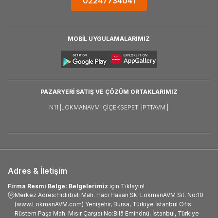
02247734041
MOBİL UYGULAMALARIMIZ
PAZARYERİ SATIŞ VE ÇÖZÜM ORTAKLARIMIZ
N11 |
LOKMANAVM |
ÇIÇEKSEPETI |
PTTAVM |
Adres & İletişim
Firma Resmi Belge: Belgelerimiz
için Tıklayın!
Merkez Adres:Hıdırbali Mah. Hacı Hasan Sk. LokmanAVM Sit. No:10
(www.LokmanAVM.com) Yenişehir, Bursa, Türkiye İstanbul Ofis:
Rüstem Paşa Mah. Mısır Çarşısı No:Bilâ Eminönü, İstanbul, Türkiye