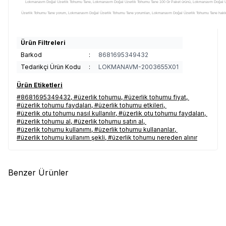
Lokmanavm Doğal Üzerlik Tohumu Tane, Lokmanavm Doğal Üzerlik Tohumu Tane 100 Gr Paket ürünü, Lokmanavm Doğal 
Üzerlik Tohumu Tane yorum, Lokmanavm Doğal Üzerlik Tohumu Tane yorumları, Lokmanavm Doğal Üzerlik Tohumu Tane hakkı
Tane faydaları, Lokmanavm Doğal Üzerlik Tohumu Tane kullanımı, Lokmanavm Doğal Üzerlik Tohumu Tane zararları, Lokma
Üzerlik Tohumu Tane yararları, Lokmanavm Doğal Üzerlik Tohumu Tane yararlı mı, Lokmanavm Doğal Üzerlik Tohumu Tan
Ürün Filtreleri
Lokmanavm Doğal Üzerlik Tohumu TaneI satılan yerler, Lokmanavm Doğal Üzerlik Tohumu Tane satan yerler, Lokmanavm Doğ
Barkod
:
8681695349432
Üzerlik Tohumu Tane nerelerde satılıyor, Lokmanavm Doğal Üzerlik Tohumu Tane nerden alabilirim, Lokmanavm Doğal Üzer
Tedarikçi Ürün Kodu
:
LOKMANAVM-2003655X01
etkileri, Lokmanavm Doğal Üzerlik Tohumu Tane nasıl kullanılır, Lokmanavm Doğal Üzerlik Tohumu Tane nerde, Lokmana
Üzerlik Tohumu Tane ne kadar, Lokmanavm Doğal Üzerlik Tohumu Tane fiyatı, Lokmanavm Doğal Üzerlik Tohumu Tane fiya
Ürün Etiketleri
Lokmanavm Doğal Üzerlik Tohumu Tane ürünü faydaları, Lokmanavm Doğal Üzerlik Tohumu Tane ürünü kullanımı, Lokman
#8681695349432
,
#üzerlik tohumu
,
#üzerlik tohumu fiyat
,
hakkında, Lokmanavm Doğal Üzerlik Tohumu Tane ürünü yorum, Lokmanavm Doğal Üzerlik Tohumu Tane ürünü satışı, Lok
#üzerlik tohumu faydaları
,
#üzerlik tohumu etkileri
,
#üzerlik otu tohumu nasıl kullanılır
,
#üzerlik otu tohumu faydaları
,
Lokmanavm Doğal Üzerlik Tohumu Tane ürünü satılan yerler, Lokmanavm Doğal Üzerlik Tohumu Tane ürünü satan yerler, Lo
#üzerlik tohumu al
,
#üzerlik tohumu satın al
,
alınır, Lokmanavm Doğal Üzerlik Tohumu Tane ürünü nerelerde satılıyor, Lokmanavm Doğal Üzerlik Tohumu Tane ürünü nerde
#üzerlik tohumu kullanımı
,
#üzerlik tohumu kullananlar
,
nasıl kullanılır, Lokmanavm Doğal Üzerlik Tohumu Tane ürünü nerde, Lokmanavm Doğal Üzerlik Tohumu Tane ürünü fa
#üzerlik tohumu kullanım şekli
,
#üzerlik tohumu nereden alınır
ürünü hakkındaki tüm bilgilerini detaylarını LokmanAVM o
#LokmanAVM #Doğal_Üzerlik_Tohumu_Tane #Lokmanavm #Lokmanavm_Doğal_Üzerlik_Tohumu_Tane #Doğal_Üzerlik_Tohu
#Doğal_Üzerlik_Tohumu_Tane_faydaları #Doğal_Üzerlik_Tohumu_Tane_yararları #Doğal_Üzerlik_Tohumu_T
Benzer Ürünler
#Doğal_Üzerlik_Tohumu_Tane_nerde_satılır #Doğal_Üzerlik_Tohumu_Tane_nerden_alınır #Doğal_Üzerlik_T
(1)
(1)
%
17
%
17
LokmanAVM
Üzerlik Ayna
LokmanAVM
Üzerlik Tohumu
Nazar Boncuğu Süs Eşyası
Tane Doğal 50 Gr Paket
343,44
TL
127,20
TL