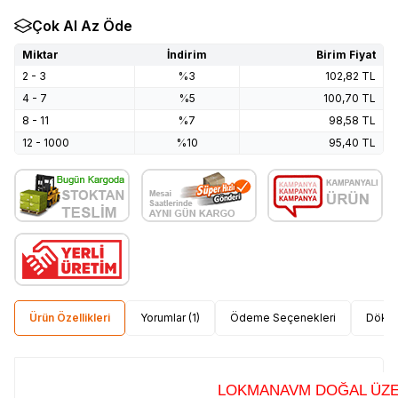
Çok Al Az Öde
Miktar
İndirim
Birim Fiyat
2 - 3
%3
102,82
TL
4 - 7
%5
100,70
TL
8 - 11
%7
98,58
TL
12 - 1000
%10
95,40
TL
Ürün Özellikleri
Yorumlar (1)
Ödeme Seçenekleri
Dökü
LOKMANAVM DOĞAL ÜZE