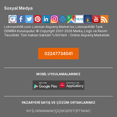
Sosyal Medya
LokmanAVM.com-Lokman Alışveriş Market bir, LokmanAVM Tarık
DEMİRA Kuruluşudur. © Copyright 2001-2026 Marka, Logo ve Resim
Tescillidir. Tüm Hakları Saklıdır! %100Yerli - Online Alışveriş Marketidir.
02247734041
MOBİL UYGULAMALARIMIZ
PAZARYERİ SATIŞ VE ÇÖZÜM ORTAKLARIMIZ
N11 |
LOKMANAVM |
ÇIÇEKSEPETI |
PTTAVM |