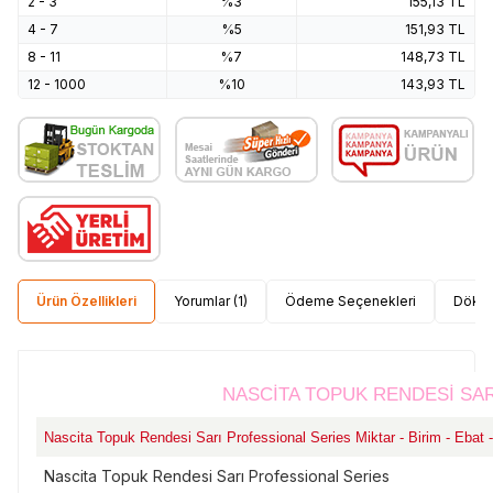
2 - 3
%3
155,13
TL
4 - 7
%5
151,93
TL
8 - 11
%7
148,73
TL
12 - 1000
%10
143,93
TL
Ürün Özellikleri
Yorumlar (1)
Ödeme Seçenekleri
Dökü
NASCİTA TOPUK RENDESİ SA
Nascita Topuk Rendesi Sarı Professional Series Miktar - Birim - Ebat - 
Nascita Topuk Rendesi Sarı Professional Series