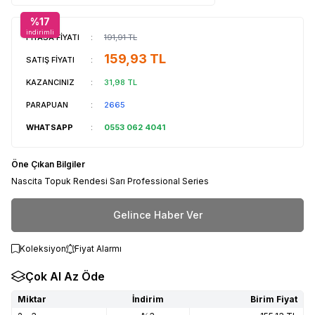
%
17
indirimli
PİYASA FİYATI
:
191,91
TL
159,93
TL
SATIŞ FİYATI
:
KAZANCINIZ
:
31,98
TL
PARAPUAN
:
2665
WHATSAPP
:
0553 062 4041
Öne Çıkan Bilgiler
Nascita Topuk Rendesi Sarı Professional Series
Gelince Haber Ver
Koleksiyon
Fiyat Alarmı
Çok Al Az Öde
Miktar
İndirim
Birim Fiyat