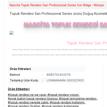
Nascita Topuk Rendesi Sarı Professional Series İzin Belge - Menşei:
Topuk Rendesi Sarı Professional Series ürünü Doğuş Kozmetik t
NASCİTA TOPUK RENDESİ SA
Topuk Rendesi Sarı Pr
Nascita Topuk Rendesi Sarı Professional Series, Nascita Topuk Rendesi Sarı Professional Series ürünü, Nascita Topuk R
Nascita Topuk Rendesi Sarı Professional Series yorum, Nascita Topuk Rendesi Sarı Professional Series yorumları, Nascit
açıklamalı detayları, Nascita Topuk Rendesi Sarı Professional Series faydaları, Nascita Topuk Rendesi Sarı Professional Ser
Series zararlı mı, Nascita Topuk Rendesi Sarı Professional Series uyarılar, Nascita Topuk Rendesi Sarı Professional Serie
Ürün Filtreleri
Series satışı, Nascita Topuk Rendesi Sarı Professional Series satan, Nascita Topuk Rendesi Sarı Professional Series satış 
Barkod
:
8680742402076
Series satan yerler, Nascita Topuk Rendesi Sarı Professional Series nerede satılır, Nascita Topuk Rendesi Sarı Professional
Tedarikçi Ürün Kodu
:
LOKMANAVM-2003221X01
Sarı Professional Series nerden alabilirim, Nascita Topuk Rendesi Sarı Professional Series satılan, Nascita Topuk Rendesi Sar
Professional Series nasıl kullanılır, Nascita Topuk Rendesi Sarı Professional Series nerde, Nascita Topuk Rendesi Sarı Prof
Ürün Etiketleri
Professional Series ne kadar, Nascita Topuk Rendesi Sarı Professional Series fiyatı, Nascita Topuk Rendesi Sarı Profess
#topuk rendesi ne işe yarar
,
#topuk rendesi yorum
,
Professional Series açıklamaları, Nascita Topuk Rendesi Sarı Professional Series ürünü faydaları, Nascita Topuk Rendesi
#ayak bakım topuk rendesi törpüsü
,
#topuk temizleme rendesi
,
#topuk rendesi nerede satılır
,
#topuk rendesi kullanımı
,
kullanımı, Nascita Topuk Rendesi Sarı Professional Series ürünü hakkında, Nascita Topuk Rendesi Sarı Professional Se
#topuk rendesi fiyatları
,
#topuk rendesi kullananlar
,