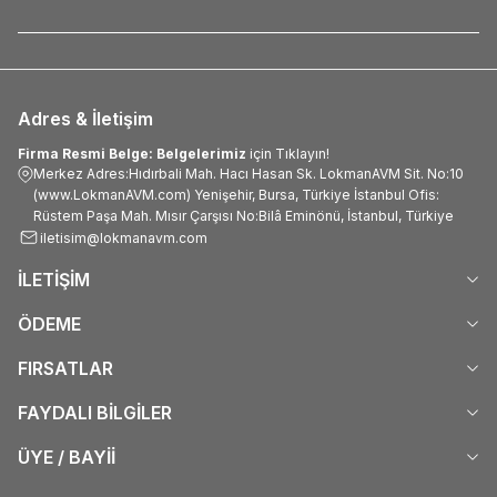
Adres & İletişim
Firma Resmi Belge: Belgelerimiz
için Tıklayın!
Merkez Adres:Hıdırbali Mah. Hacı Hasan Sk. LokmanAVM Sit. No:10
(www.LokmanAVM.com) Yenişehir, Bursa, Türkiye İstanbul Ofis:
Rüstem Paşa Mah. Mısır Çarşısı No:Bilâ Eminönü, İstanbul, Türkiye
iletisim@lokmanavm.com
İLETİŞİM
ÖDEME
FIRSATLAR
FAYDALI BİLGİLER
ÜYE / BAYİİ