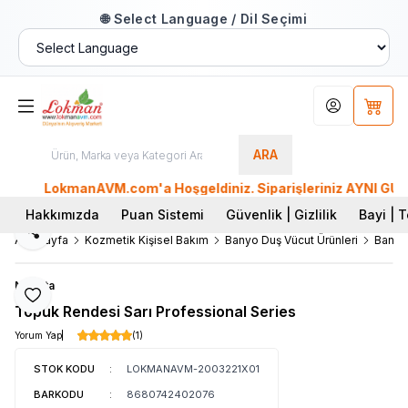
🌐 Select Language / Dil Seçimi
Hesabım
Sepet
ARA
LokmanAVM.com'a Hoşgeldiniz. Siparişleriniz AYNI GÜN KARG
Hakkımızda
Puan Sistemi
Güvenlik | Gizlilik
Bayi | T
Paylaş
Ana Sayfa
Kozmetik Kişisel Bakım
Banyo Duş Vücut Ürünleri
Banyo
Nascita
Favoriye Ekle
Topuk Rendesi Sarı Professional Series
Yorum Yap
(1)
STOK KODU
:
LOKMANAVM-2003221X01
BARKODU
:
8680742402076