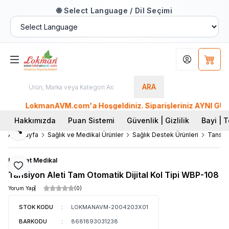
🌐 Select Language / Dil Seçimi
Hesabım
Sepet
ARA
LokmanAVM.com'a Hoşgeldiniz. Siparişleriniz AYNI GÜN KARG
Hakkımızda
Puan Sistemi
Güvenlik | Gizlilik
Bayi | T
Paylaş
Ana Sayfa
Sağlık ve Medikal Ürünler
Sağlık Destek Ürünleri
Tansiyo
Life Net Medikal
Favoriye Ekle
Tansiyon Aleti Tam Otomatik Dijital Kol Tipi WBP-108
Yorum Yap
(0)
STOK KODU
:
LOKMANAVM-2004203X01
BARKODU
:
8681893031238