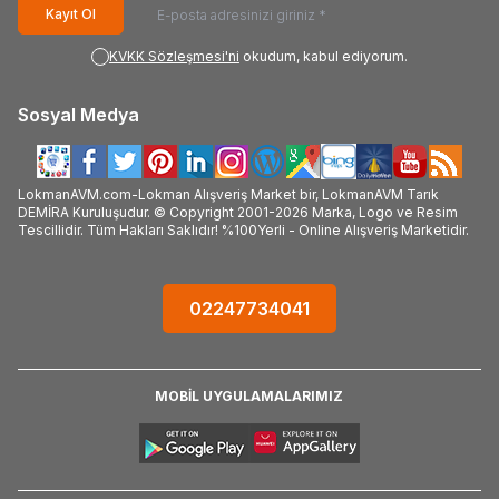
#LokmanAVM #Tam_Otomatik_Dijital_Tansiyon_Aleti #Life Net Medikal #Life_Net_Medikal_Tam_Otomatik_Dijital_Tansiyon
Kayıt Ol
#Tam_Otomatik_Dijital_Tansiyon_Aleti_kullanılışı #Tam_Otomatik_Dijital_Tansiyon_Aleti_faydaları #Tam_
KVKK Sözleşmesi'ni
#Tam_Otomatik_Dijital_Tansiyon_Aleti_zararları #Tam_Otomatik_Dijital_Tansiyon_Aleti_satışı #Tam_Otoma
okudum, kabul ediyorum.
#Tam_Otomatik_Dijital_Tansiyon_Aleti_satan #Tam_Otomatik_Dijital_Tansiyo
Sosyal Medya
LokmanAVM.com-Lokman Alışveriş Market bir, LokmanAVM Tarık
DEMİRA Kuruluşudur. © Copyright 2001-2026 Marka, Logo ve Resim
Tescillidir. Tüm Hakları Saklıdır! %100Yerli - Online Alışveriş Marketidir.
02247734041
MOBİL UYGULAMALARIMIZ