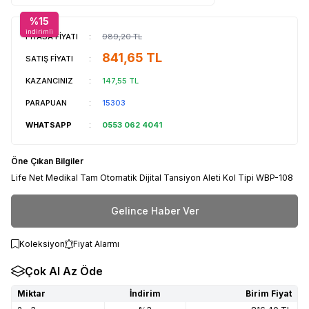
%
15
indirimli
PİYASA FİYATI
:
989,20
TL
841,65
TL
SATIŞ FİYATI
:
KAZANCINIZ
:
147,55
TL
PARAPUAN
:
15303
WHATSAPP
:
0553 062 4041
Öne Çıkan Bilgiler
Life Net Medikal Tam Otomatik Dijital Tansiyon Aleti Kol Tipi WBP-108
Gelince Haber Ver
Koleksiyon
Fiyat Alarmı
Çok Al Az Öde
Miktar
İndirim
Birim Fiyat