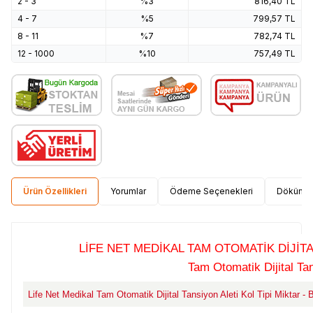
2 - 3
%3
816,40
TL
4 - 7
%5
799,57
TL
8 - 11
%7
782,74
TL
12 - 1000
%10
757,49
TL
Ürün Özellikleri
Yorumlar
Ödeme Seçenekleri
Döküma
LİFE NET MEDİKAL TAM OTOMATİK DİJİTA
Tam Otomatik Dijital Tan
Life Net Medikal Tam Otomatik Dijital Tansiyon Aleti Kol Tipi Miktar - Bi