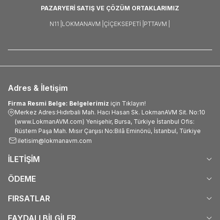
PAZARYERİ SATIŞ VE ÇÖZÜM ORTAKLARIMIZ
N11 |
LOKMANAVM |
ÇIÇEKSEPETI |
PTTAVM |
Adres & İletişim
Firma Resmi Belge: Belgelerimiz
için Tıklayın!
Merkez Adres:Hıdırbali Mah. Hacı Hasan Sk. LokmanAVM Sit. No:10
(www.LokmanAVM.com) Yenişehir, Bursa, Türkiye İstanbul Ofis:
Rüstem Paşa Mah. Mısır Çarşısı No:Bilâ Eminönü, İstanbul, Türkiye
iletisim@lokmanavm.com
İLETİŞİM
ÖDEME
FIRSATLAR
FAYDALI BİLGİLER