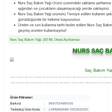
Nurs Saç Bakım Yağı Ürünü üzerindeki saklama şartlarına 
ışığından ve çocukların ulaşamayacağı yerde saklayınız.
Nurs Saç Bakım Yağı ürününü Tavsiye edilen kullanım şek
görüldüğünde bir hekime başvurunuz.
Üretim ve son kullanma tarihi teslim edilen Nurs Saç Bakım
geçmiş ürünleri kullanmayınız!
Nurs Saç Bakım Yağı 150 ML Ürünü Açıklaması:
NURS SAÇ B
Saç Bakım Ya
Nurs Saç Bakım Yağı, Nurs Saç Bakım Yağı 150 ML ürünü, Nurs Saç Bakım Yağı hakkında, Nurs Saç Bakım Yağı hakkında aç
Nurs Saç Bakım Yağı açıklamalı detayları, Nurs Saç Bakım Yağı faydaları, Nurs Saç Bakım Yağı kullanımı, Nurs Saç Bakım Ya
Saç Bakım Yağı yararlı mı, Nurs Saç Bakım Yağı satışı, Nurs Saç Bakım Yağı satan, Nurs Saç Bakım Yağı satış yerleri, Nurs
Bakım Yağı nereden alınır, Nurs Saç Bakım Yağı nerelerde satılıyor, Nurs Saç Bakım Yağı nerden alabilirim, Nurs Saç Bakım Ya
Ürün Filtreleri
Saç Bakım Yağı nerde, Nurs Saç Bakım Yağı faydası, Nurs Saç Bakım Yağı ne işe yarar, Nurs Saç Bakım Yağı ne kadar, Nu
Barkod
:
8697554881005
açıklamaları, Nurs Saç Bakım Yağı ürünü faydaları, Nurs Saç Bakım Yağı ürünü kullanımı, Nurs Saç Bakım Yağı ürünü fayd
Tedarikçi Ürün Kodu
:
LOKMANAVM-2002922X01
ürünü satışı, Nurs Saç Bakım Yağı ürünü satan, Nurs Saç Bakım Yağı ürünü satış yerleri, Nurs Saç Bakım Yağı ürünü satılan