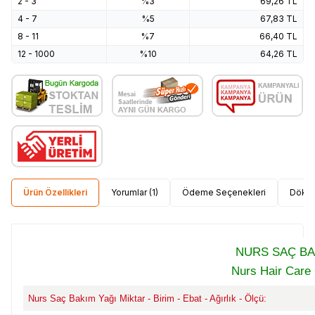
2 - 3
%3
69,26
TL
4 - 7
%5
67,83
TL
8 - 11
%7
66,40
TL
12 - 1000
%10
64,26
TL
Ürün Özellikleri
Yorumlar (1)
Ödeme Seçenekleri
Dökü
NURS SAÇ BA
Nurs Hair Care
Nurs Saç Bakım Yağı Miktar - Birim - Ebat - Ağırlık - Ölçü: