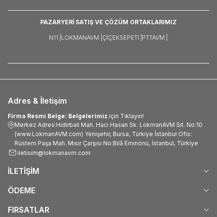
PAZARYERİ SATIŞ VE ÇÖZÜM ORTAKLARIMIZ
N11 |
LOKMANAVM |
ÇIÇEKSEPETI |
PTTAVM |
Adres & İletişim
Firma Resmi Belge: Belgelerimiz
için Tıklayın!
Merkez Adres:Hıdırbali Mah. Hacı Hasan Sk. LokmanAVM Sit. No:10
(www.LokmanAVM.com) Yenişehir, Bursa, Türkiye İstanbul Ofis:
Rüstem Paşa Mah. Mısır Çarşısı No:Bilâ Eminönü, İstanbul, Türkiye
iletisim@lokmanavm.com
İLETİŞİM
ÖDEME
FIRSATLAR