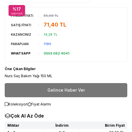
%
17
indirimli
PİYASA FİYATI
:
85,68
TL
71,40
TL
SATIŞ FİYATI
:
KAZANCINIZ
:
14,28
TL
PARAPUAN
:
1190
WHATSAPP
:
0553 062 4041
Öne Çıkan Bilgiler
Nurs Saç Bakım Yağı 150 ML
Gelince Haber Ver
Koleksiyon
Fiyat Alarmı
Çok Al Az Öde
Miktar
İndirim
Birim Fiyat