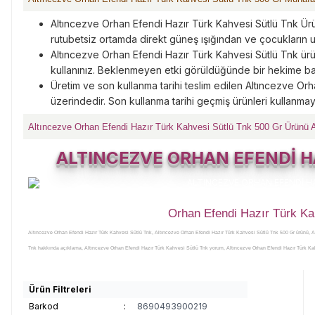
Altıncezve Orhan Efendi Hazır Türk Kahvesi Sütlü Tnk Ürü
rutubetsiz ortamda direkt güneş ışığından ve çocukların 
Altıncezve Orhan Efendi Hazır Türk Kahvesi Sütlü Tnk ür
kullanınız. Beklenmeyen etki görüldüğünde bir hekime b
Üretim ve son kullanma tarihi teslim edilen Altıncezve Or
üzerindedir. Son kullanma tarihi geçmiş ürünleri kullanmay
Altıncezve Orhan Efendi Hazır Türk Kahvesi Sütlü Tnk 500 Gr Ürünü 
ALTINCEZVE ORHAN EFENDİ H
Orhan Efendi Hazır Türk Ka
Altıncezve Orhan Efendi Hazır Türk Kahvesi Sütlü Tnk, Altıncezve Orhan Efendi Hazır Türk Kahvesi Sütlü Tnk 500 Gr ürünü, 
Tnk hakkında açıklama, Altıncezve Orhan Efendi Hazır Türk Kahvesi Sütlü Tnk yorum, Altıncezve Orhan Efendi Hazır Türk Kah
Orhan Efendi Hazır Türk Kahvesi Sütlü Tnk açıklamalı detayları, Altıncezve Orhan Efendi Hazır Türk Kahvesi Sütlü Tnk fayda
Sütlü Tnk zararları, Altıncezve Orhan Efendi Hazır Türk Kahvesi Sütlü Tnk zararlı mı, Altıncezve Orhan Efendi Hazır Türk Ka
Ürün Filtreleri
Hazır Türk Kahvesi Sütlü Tnk yararlı mı, Altıncezve Orhan Efendi Hazır Türk Kahvesi Sütlü Tnk satışı, Altıncezve Orhan E
Barkod
:
8690493900219
Altıncezve Orhan Efendi Hazır Türk Kahvesi Sütlü TnkI satılan yerler, Altıncezve Orhan Efendi Hazır Türk Kahvesi Sütlü Tnk 