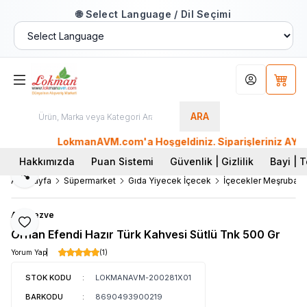
🌐 Select Language / Dil Seçimi
Hesabım
Sepet
ARA
LokmanAVM.com'a Hoşgeldiniz. Siparişleriniz AYNI GÜN 
Hakkımızda
Puan Sistemi
Güvenlik | Gizlilik
Bayi | T
Paylaş
Ana Sayfa
Süpermarket
Gıda Yiyecek İçecek
İçecekler Meşrubatla
Altıncezve
Favoriye Ekle
Orhan Efendi Hazır Türk Kahvesi Sütlü Tnk 500 Gr
Yorum Yap
(1)
STOK KODU
:
LOKMANAVM-200281X01
BARKODU
:
8690493900219