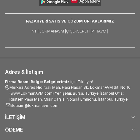
PAZARYERİ SATIŞ VE ÇÖZÜM ORTAKLARIMIZ
N11 |
LOKMANAVM |
ÇIÇEKSEPETI |
PTTAVM |
Adres & İletişim
Firma Resmi Belge: Belgelerimiz
için Tıklayın!
Merkez Adres:Hıdırbali Mah. Hacı Hasan Sk. LokmanAVM Sit. No:10
(www.LokmanAVM.com) Yenişehir, Bursa, Türkiye İstanbul Ofis:
Rüstem Paşa Mah. Mısır Çarşısı No:Bilâ Eminönü, İstanbul, Türkiye
iletisim@lokmanavm.com
İLETİŞİM
ÖDEME