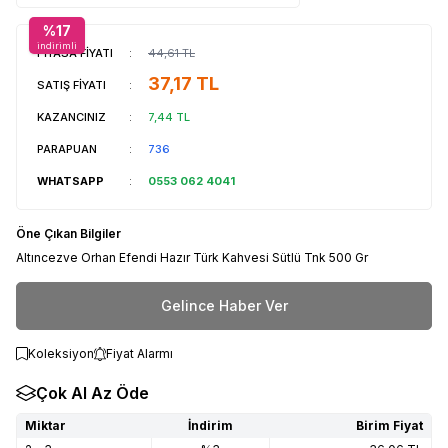
%
17
indirimli
PİYASA FİYATI
:
44,61
TL
37,17
TL
SATIŞ FİYATI
:
KAZANCINIZ
:
7,44
TL
PARAPUAN
:
736
WHATSAPP
:
0553 062 4041
Öne Çıkan Bilgiler
Altıncezve Orhan Efendi Hazır Türk Kahvesi Sütlü Tnk 500 Gr
Gelince Haber Ver
Koleksiyon
Fiyat Alarmı
Çok Al Az Öde
Miktar
İndirim
Birim Fiyat