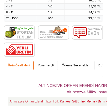
2 - 3
%3
36,06
TL
4 - 7
%5
35,32
TL
8 - 11
%7
34,57
TL
12 - 1000
%10
33,46
TL
Ürün Özellikleri
Yorumlar (1)
Ödeme Seçenekleri
Dökü
ALTINCEZVE ORHAN EFENDİ HAZIR
Altıncezve Milky Insta
Altıncezve Orhan Efendi Hazır Türk Kahvesi Sütlü Tnk Miktar - Birim - 