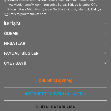
(www.LokmanAVM.com) Yenişehir, Bursa, Türkiye İstanbul Ofis:
Rüstem Paşa Mah. Mısır Çarşısı No:Bilâ Eminönü, İstanbul, Türkiye
iletisim@lokmanavm.com
İLETİŞİM
ÖDEME
FIRSATLAR
FAYDALI BİLGİLER
ÜYE / BAYİİ
ONLİNE ALIŞVERİŞ
İNTERNETTE GÜVENLİ ALIŞVERİŞ
DİJİTAL PAZARLAMA