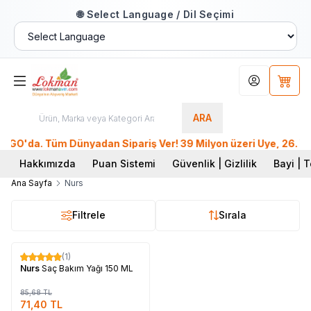
🌐 Select Language / Dil Seçimi
Hesabım
Sepet
ARA
'da. Tüm Dünyadan Sipariş Ver! 39 Milyon üzeri Üye, 26. Yıl 
Hakkımızda
Puan Sistemi
Güvenlik | Gizlilik
Bayi | T
Ana Sayfa
Nurs
Filtrele
Sırala
Tükendi
(1)
%
17
Nurs
Saç Bakım Yağı 150 ML
85,68
TL
71,40
TL