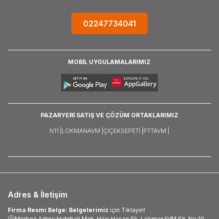
02247734041
MOBİL UYGULAMALARIMIZ
PAZARYERİ SATIŞ VE ÇÖZÜM ORTAKLARIMIZ
N11 |
LOKMANAVM |
ÇIÇEKSEPETI |
PTTAVM |
Adres & İletişim
Firma Resmi Belge: Belgelerimiz
için Tıklayın!
Merkez Adres:Hıdırbali Mah. Hacı Hasan Sk. LokmanAVM Sit. No:10