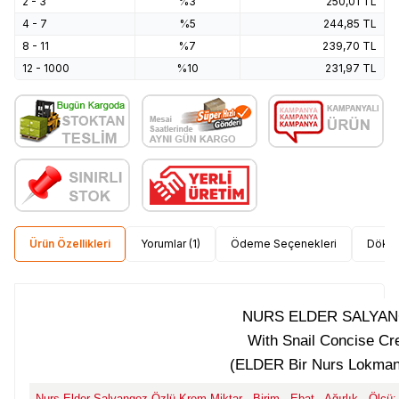
2 - 3
%3
250,01
TL
4 - 7
%5
244,85
TL
8 - 11
%7
239,70
TL
12 - 1000
%10
231,97
TL
Ürün Özellikleri
Yorumlar (1)
Ödeme Seçenekleri
Dökü
NURS ELDER SALYA
With Snail Concise C
(ELDER Bir Nurs Lokman
Nurs Elder Salyangoz Özlü Krem Miktar - Birim - Ebat - Ağırlık - Ölçü: