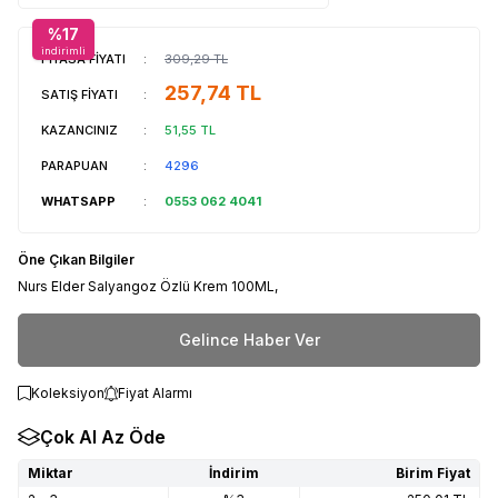
%
17
indirimli
PİYASA FİYATI
:
309,29
TL
257,74
TL
SATIŞ FİYATI
:
KAZANCINIZ
:
51,55
TL
PARAPUAN
:
4296
WHATSAPP
:
0553 062 4041
Öne Çıkan Bilgiler
Nurs Elder Salyangoz Özlü Krem 100ML,
Gelince Haber Ver
Koleksiyon
Fiyat Alarmı
Çok Al Az Öde
Miktar
İndirim
Birim Fiyat