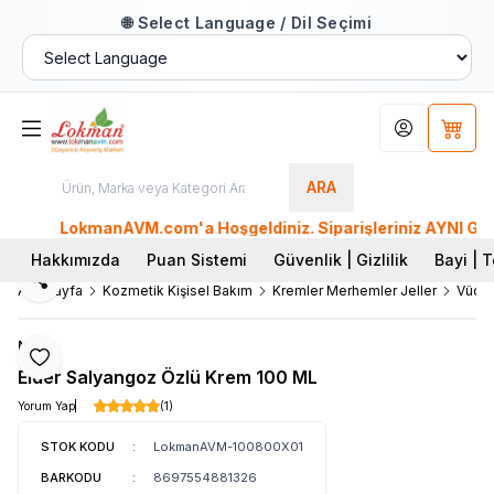
🌐 Select Language / Dil Seçimi
Hesabım
Sepet
ARA
LokmanAVM.com'a Hoşgeldiniz. Siparişleriniz AYNI GÜN KAR
Hakkımızda
Puan Sistemi
Güvenlik | Gizlilik
Bayi | T
Paylaş
Ana Sayfa
Kozmetik Kişisel Bakım
Kremler Merhemler Jeller
Vücut
Nurs
Favoriye Ekle
Elder Salyangoz Özlü Krem 100 ML
Yorum Yap
(1)
STOK KODU
:
LokmanAVM-100800X01
BARKODU
:
8697554881326