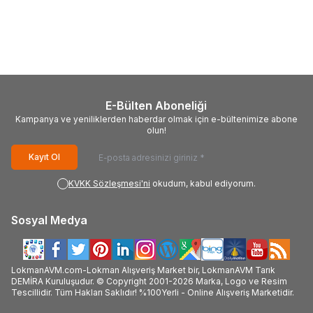
Krem Hemorodin St.Jhons
Şekillendirici Serum 50 ML
Wort Cream 100 ML
670,40
TL
775,24
TL
577,56
TL
664,92
TL
E-Bülten Aboneliği
Kampanya ve yeniliklerden haberdar olmak için e-bültenimize abone
olun!
Kayıt Ol
KVKK Sözleşmesi'ni
okudum, kabul ediyorum.
Sosyal Medya
LokmanAVM.com-Lokman Alışveriş Market bir, LokmanAVM Tarık
DEMİRA Kuruluşudur. © Copyright 2001-2026 Marka, Logo ve Resim
Tescillidir. Tüm Hakları Saklıdır! %100Yerli - Online Alışveriş Marketidir.