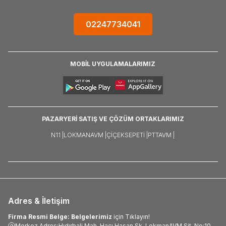
02247734041
MOBİL UYGULAMALARIMIZ
PAZARYERİ SATIŞ VE ÇÖZÜM ORTAKLARIMIZ
N11 |
LOKMANAVM |
ÇIÇEKSEPETI |
PTTAVM |
Adres & İletişim
Firma Resmi Belge: Belgelerimiz
için Tıklayın!
Merkez Adres:Hıdırbali Mah. Hacı Hasan Sk. LokmanAVM Sit. No:10