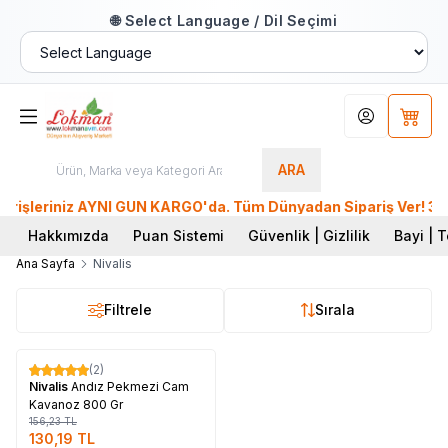
🌐 Select Language / Dil Seçimi
Hesabım
Sepet
ARA
şleriniz AYNI GÜN KARGO'da. Tüm Dünyadan Sipariş Ver! 39 Mil
Hakkımızda
Puan Sistemi
Güvenlik | Gizlilik
Bayi | T
Ana Sayfa
Nivalis
Filtrele
Sırala
Tükendi
(2)
%
17
Nivalis
Andız Pekmezi Cam
Kavanoz 800 Gr
156,23
TL
130,19
TL