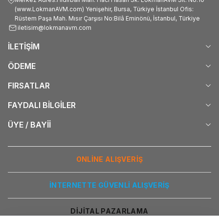
(www.LokmanAVM.com) Yenişehir, Bursa, Türkiye İstanbul Ofis:
Rüstem Paşa Mah. Mısır Çarşısı No:Bilâ Eminönü, İstanbul, Türkiye
iletisim@lokmanavm.com
İLETİŞİM
ÖDEME
FIRSATLAR
FAYDALI BİLGİLER
ÜYE / BAYİİ
ONLİNE ALIŞVERİŞ
İNTERNETTE GÜVENLİ ALIŞVERİŞ
DİJİTAL PAZARLAMA