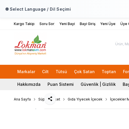
🌐 Select Language / Dil Seçimi
Kargo Takip
Soru Sor
Yeni Bayi
Bayi Giriş
Yeni Üye
Üye G
Markalar
Cilt
Tütsü
Çok Satan
Toptan
Fo
Hakkımızda
Puan Sistemi
Güvenlik | Gizlilik
Bay
Ana Sayfa
Süpermarket
Gıda Yiyecek İçecek
İçecekler 
Paylaş