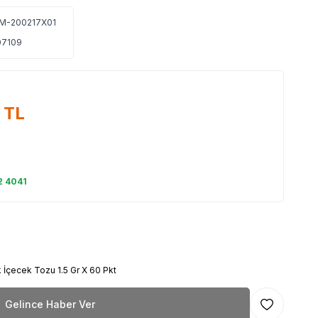
M-200217X01
7109
TL
2 4041
 İçecek Tozu 1.5 Gr X 60 Pkt
Gelince Haber Ver
Favoriye Ekl