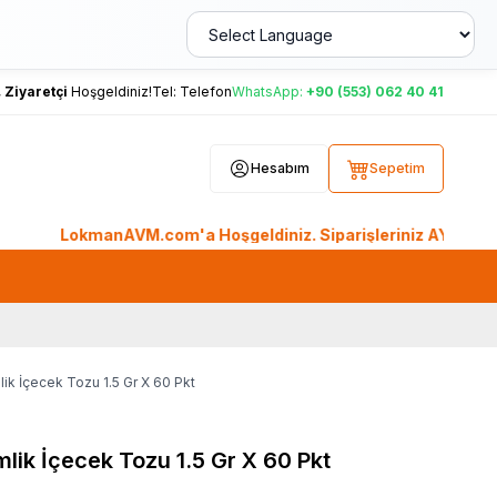
,
Ziyaretçi
Hoşgeldiniz!
Tel:
Telefon
WhatsApp:
+90 (553) 062 40 41
Hesabım
Sepetim
LokmanAVM.com'a Hoşgeldiniz. Siparişleriniz AYNI GÜN KARGO'd
ik İçecek Tozu 1.5 Gr X 60 Pkt
lik İçecek Tozu 1.5 Gr X 60 Pkt