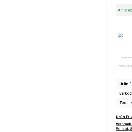
Altınce
Altıncezve
Altıncezve Li
Altıncezve L
Aromalı Tek İç
Ürün Fi
Tozu satan, A
Barkod
satılır, Alt
Tedari
satılan, Al
Limon Aroma
Ürün Etik
#aromalı
İçimlik İçe
#oralet
,
#
İçecek Tozu