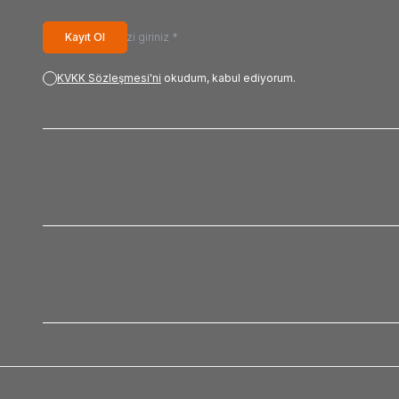
Kayıt Ol
KVKK Sözleşmesi'ni
okudum, kabul ediyorum.