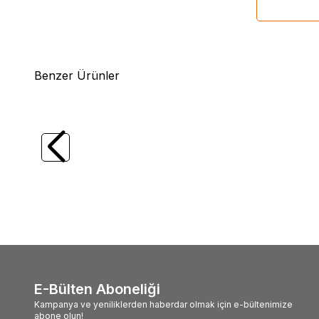
Aromalı Tek 
Limon Aroma
nerelerde sat
Benzer Ürünler
İçimlik İçece
(1)
%
17
Ziya Dede
Atom Nane Limon Melisa Küp
Şeker Çayı 140 Gr
127,20
TL
106,00
TL
E-Bülten Aboneliği
Kampanya ve yeniliklerden haberdar olmak için e-bültenimize
abone olun!