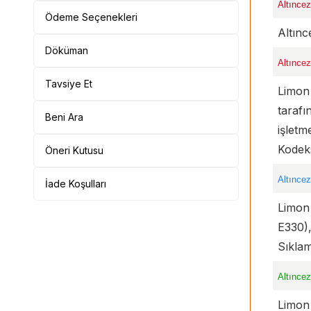
Altıncez
Ödeme Seçenekleri
Altınc
Döküman
Altıncez
Tavsiye Et
Limon 
tarafı
Beni Ara
işletm
Kodeks
Öneri Kutusu
Altıncez
İade Koşulları
Limon 
E330),
Sıkla
Altıncez
Limon 