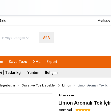
iriş
Merhaba
ARA
rm
Kaya Tuzu
XML
Export
i | Tedarikçi
Yardım
İletişim
Meşrubatlar
Oralet ve Toz İçecekler
Limon
Limon Aromalı Tek İçiml
Altıncezve
Limon Aromalı Tek İçim
Yorum Yap
(1)