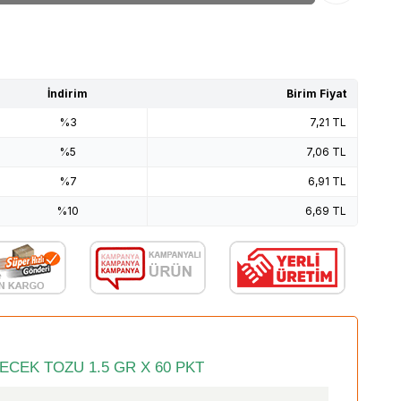
İndirim
Birim Fiyat
%3
7,21
TL
%5
7,06
TL
%7
6,91
TL
%10
6,69
TL
ECEK TOZU 1.5 GR X 60 PKT