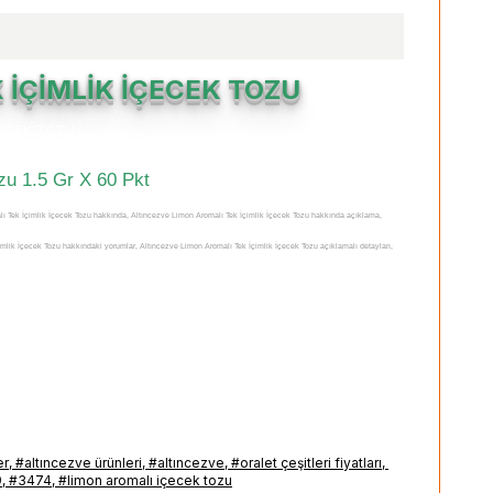
:
 İÇİMLİK İÇECEK TOZU
zu 1.5 Gr X 60 Pkt
lı Tek İçimlik İçecek Tozu hakkında, Altıncezve Limon Aromalı Tek İçimlik İçecek Tozu hakkında açıklama,
mlik İçecek Tozu hakkındaki yorumlar, Altıncezve Limon Aromalı Tek İçimlik İçecek Tozu açıklamalı detayları,
İçimlik İçecek Tozu zararları, Altıncezve Limon Aromalı Tek İçimlik İçecek Tozu zararlı mı, Altıncezve Limon
ararlı mı, Altıncezve Limon Aromalı Tek İçimlik İçecek Tozu satışı, Altıncezve Limon Aromalı Tek İçimlik İçecek
ve Limon Aromalı Tek İçimlik İçecek Tozu satan yerler, Altıncezve Limon Aromalı Tek İçimlik İçecek Tozu nerede
ezve Limon Aromalı Tek İçimlik İçecek Tozu nerden alabilirim, Altıncezve Limon Aromalı Tek İçimlik İçecek Tozu
 Tek İçimlik İçecek Tozu nasıl kullanılır, Altıncezve Limon Aromalı Tek İçimlik İçecek Tozu nerde, Altıncezve
İçecek Tozu ne kadar, Altıncezve Limon Aromalı Tek İçimlik İçecek Tozu fiyatı, Altıncezve Limon Aromalı Tek
er
,
#altıncezve ürünleri
,
#altıncezve
,
#oralet çeşitleri fiyatları
,
ları, Altıncezve Limon Aromalı Tek İçimlik İçecek Tozu ürünü faydaları, Altıncezve Limon Aromalı Tek İçimlik
9
,
#3474
,
#limon aromalı içecek tozu
İçecek Tozu ürünü hakkında, Altıncezve Limon Aromalı Tek İçimlik İçecek Tozu ürünü yorum, Altıncezve Limon