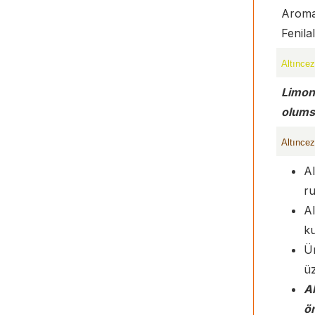
Aromal
Fenilal
Altıncez
Limon 
olumsu
Altınce
Al
ru
Al
k
Ür
üz
Al
ö