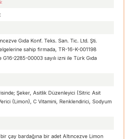
ü:
t
cezve Gıda Konf. Teks. San. Tic. Ltd. Şti.
elgelerine sahip firmada, TR-16-K-001198
 ve G16-2285-00003 sayılı izni ile Türk Gıda
nde; Şeker, Asitlik Düzenleyici (Sitric Asit
rici (Limon), C Vitamini, Renklendirici, Sodyum
; bir çay bardağına bir adet Altıncezve Limon