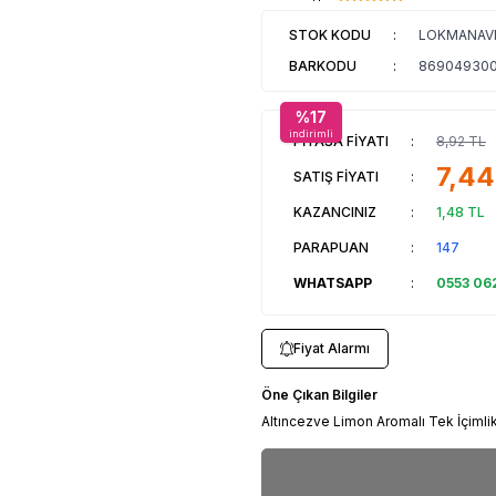
STOK KODU
:
LOKMANAV
BARKODU
:
869049300
%
17
indirimli
PİYASA FİYATI
:
8,92
TL
7,44
SATIŞ FİYATI
:
KAZANCINIZ
:
1,48
TL
PARAPUAN
:
147
WHATSAPP
:
0553 06
Fiyat Alarmı
Öne Çıkan Bilgiler
Altıncezve Limon Aromalı Tek İçimlik