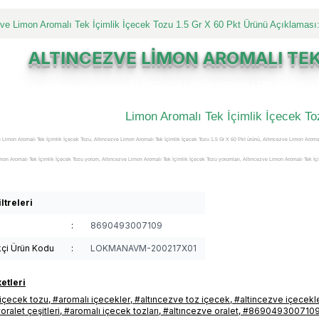
zve Limon Aromalı Tek İçimlik İçecek Tozu 1.5 Gr X 60 Pkt Ürünü Açıklaması
ALTINCEZVE LİMON AROMALI TEK
Limon Aromalı Tek İçimlik İçecek To
 Limon Aromalı Tek İçimlik İçecek Tozu, Altıncezve Limon Aromalı Tek İçimlik İçecek Tozu 1.5 Gr X 60 Pkt ürünü, Altıncezve Limon Aroma
mon Aromalı Tek İçimlik İçecek Tozu yorum, Altıncezve Limon Aromalı Tek İçimlik İçecek Tozu yorumları, Altıncezve Limon Aromalı Tek İçi
imon Aromalı Tek İçimlik İçecek Tozu faydaları, Altıncezve Limon Aromalı Tek İçimlik İçecek Tozu kullanımı, Altıncezve Limon Aromalı Tek 
imlik İçecek Tozu uyarılar, Altıncezve Limon Aromalı Tek İçimlik İçecek Tozu yararları, Altıncezve Limon Aromalı Tek İçimlik İçecek Tozu y
ltreleri
ltıncezve Limon Aromalı Tek İçimlik İçecek Tozu satış yerleri, Altıncezve Limon Aromalı Tek İçimlik İçecek TozuI satılan yerler, Altıncez
:
8690493007109
ıncezve Limon Aromalı Tek İçimlik İçecek Tozu nereden alınır, Altıncezve Limon Aromalı Tek İçimlik İçecek Tozu nerelerde satılıyor, Altınc
kçi Ürün Kodu
:
LOKMANAVM-200217X01
tıncezve Limon Aromalı Tek İçimlik İçecek Tozu satılır, Altıncezve Limon Aromalı Tek İçimlik İçecek Tozu etkileri, Altıncezve Limon Aromalı
lı Tek İçimlik İçecek Tozu faydası, Altıncezve Limon Aromalı Tek İçimlik İçecek Tozu ne işe yarar, Altıncezve Limon Aromalı Tek İçimlik 
etleri
 içecek tozu
,
#aromalı içecekler
,
#altıncezve toz içecek
,
#altincezve içecekl
cek Tozu fiyatları, Altıncezve Limon Aromalı Tek İçimlik İçecek Tozu detayları, Altıncezve Limon Aromalı Tek İçimlik İçecek Tozu açıklama
oralet çeşitleri
,
#aromalı içecek tozları
,
#altıncezve oralet
,
#869049300710
 ürünü kullanımı, Altıncezve Limon Aromalı Tek İçimlik İçecek Tozu ürünü faydaları ve kullanımı, Altıncezve Limon Aromalı Tek İçimlik 