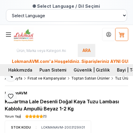
🌐 Select Language / Dil Seçimi
Hesabım
Sepet
ARA
LokmanAVM.com'a Hoşgeldiniz. Siparişleriniz AYNI GÜN KARGO
Hakkımızda
Puan Sistemi
Güvenlik | Gizlilik
Bayi | T
Paylaş
Ana Sayfa
Fırsat ve Kampanyalar
Toptan Satılan Ürünler
Tuz Ürünle
LokmanAVM
Favoriye Ekle
Kabartma Lale Desenli Doğal Kaya Tuzu Lambası
Kablolu Ampullü Beyaz 1-2 Kg
Yorum Yap
(1)
STOK KODU
:
LOKMANAVM-2003129X01