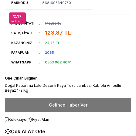
BARKODU
:
8681695340750
%
17
indirimli
PİYASA FİYATI
:
148,65
TL
123,87
TL
SATIŞ FİYATI
:
KAZANCINIZ
:
24,78
TL
PARAPUAN
:
2065
WHATSAPP
:
0553 062 4041
Öne Çıkan Bilgiler
Doğal Kabartma Lale Desenli Kaya Tuzu Lambası Kablolu Ampullü
Beyaz 1-2 Kg
Gelince Haber Ver
Koleksiyon
Fiyat Alarmı
Çok Al Az Öde