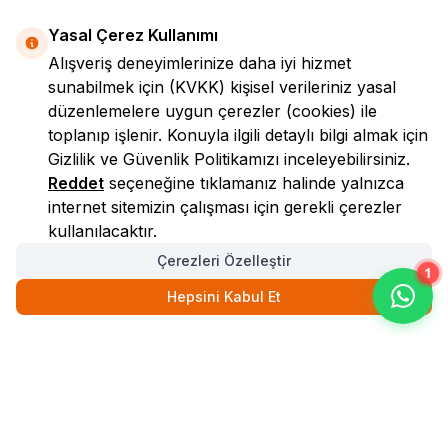
Yasal Çerez Kullanımı
Alışveriş deneyimlerinize daha iyi hizmet
sunabilmek için
(KVKK)
kişisel verileriniz yasal
düzenlemelere uygun çerezler (cookies) ile
toplanıp işlenir. Konuyla ilgili detaylı bilgi almak için
Gizlilik ve Güvenlik
Politikamızı inceleyebilirsiniz.
LokmanAVM
Reddet
seçeneğine tıklamanız halinde yalnızca
internet sitemizin çalışması için gerekli çerezler
kullanılacaktır.
Çerezleri Özelleştir
1
Hepsini Kabul Et
123,87
TL
148,65
TL
Gelince Haber Ver