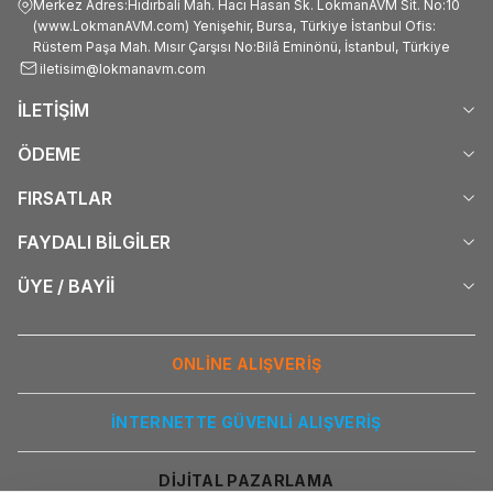
Merkez Adres:Hıdırbali Mah. Hacı Hasan Sk. LokmanAVM Sit. No:10
#Doğal_Kabartma_Lale_Desenli_Kaya_Tuzu_Lambası_Kablolu_Ampullü_Beyaz_satan
(www.LokmanAVM.com) Yenişehir, Bursa, Türkiye İstanbul Ofis:
#Doğal_Kabartma_Lale_Desenli_Kaya_Tuzu_Lambası_Kablolu_Ampullü_Beyaz_faydası
Rüstem Paşa Mah. Mısır Çarşısı No:Bilâ Eminönü, İstanbul, Türkiye
#Doğal_Kabartma_Lale_Desenli_Kaya_Tuzu_Lambası_Kablolu_Ampullü_Beyaz_faydalımı
iletisim@lokmanavm.com
İLETİŞİM
ÖDEME
FIRSATLAR
FAYDALI BİLGİLER
ÜYE / BAYİİ
ONLİNE ALIŞVERİŞ
İNTERNETTE GÜVENLİ ALIŞVERİŞ
DİJİTAL PAZARLAMA