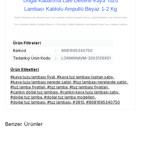
Doğal Kabartma Lale Desenli Kaya Tuzu
Lambası Kablolu Ampullü Beyaz 1-2 Kg
Doğal Kabartma Lale Desenli Kaya Tuzu Lambası Kablolu Ampullü Beyaz, Doğal Kabartma Lale Desenli Kaya
Tuzu Lambası Kablolu Ampullü Beyaz 1-2 Kg ürünü, Doğal Kabartma Lale Desenli Kaya Tuzu Lambası Kablolu
Ampullü Beyaz hakkında, Doğal Kabartma Lale Desenli Kaya Tuzu Lambası Kablolu Ampullü Beyaz hakkında
açıklama, Doğal Kabartma Lale Desenli Kaya Tuzu Lambası Kablolu Ampullü Beyaz yorum, Doğal Kabartma
Ürün Filtreleri
Lale Desenli Kaya Tuzu Lambası Kablolu Ampullü Beyaz yorumları, Doğal Kabartma Lale Desenli Kaya Tuzu
Barkod
:
8681695340750
Lambası Kablolu Ampullü Beyaz hakkındaki yorumlar, Doğal Kabartma Lale Desenli Kaya Tuzu Lambası Kablolu
Tedarikçi Ürün Kodu
:
LOKMANAVM-2003129X01
Ampullü Beyaz açıklamalı detayları, Doğal Kabartma Lale Desenli Kaya Tuzu Lambası Kablolu Ampullü Beyaz
faydaları, Doğal Kabartma Lale Desenli Kaya Tuzu Lambası Kablolu Ampullü Beyaz kullanımı, Doğal Kabartma
Ürün Etiketleri
Lale Desenli Kaya Tuzu Lambası Kablolu Ampullü Beyaz zararları, Doğal Kabartma Lale Desenli Kaya Tuzu
#kaya tuzu lambası fiyat
,
#kaya tuz lambası toptan satış
,
Lambası Kablolu Ampullü Beyaz zararlı mı, Doğal Kabartma Lale Desenli Kaya Tuzu Lambası Kablolu Ampullü
#kaya tuzu lambası nerede satılır
,
#tuz lambası nerelerde satılır
,
#tuz lamba fiyatları
,
#tuz lamba
,
#tuz lambası fiyatları
,
Beyaz uyarılar, Doğal Kabartma Lale Desenli Kaya Tuzu Lambası Kablolu Ampullü Beyaz yararları, Doğal
#çankırı doğal tuz lambası
,
#çankırı kaya tuzu lambası satış
,
Kabartma Lale Desenli Kaya Tuzu Lambası Kablolu Ampullü Beyaz yararlı mı, Doğal Kabartma Lale Desenli
#doğal tuz lamba
,
#doğal tuz lamba modelleri
,
Kaya Tuzu Lambası Kablolu Ampullü Beyaz satışı, Doğal Kabartma Lale Desenli Kaya Tuzu Lambası Kablolu
#doğal tuz lambası
,
#tuz lambası
,
#3810
,
#8681695340750
Ampullü Beyaz satan, Doğal Kabartma Lale Desenli Kaya Tuzu Lambası Kablolu Ampullü Beyaz satış yerleri,
Doğal Kabartma Lale Desenli Kaya Tuzu Lambası Kablolu Ampullü BeyazI satılan yerler, Doğal Kabartma Lale
Desenli Kaya Tuzu Lambası Kablolu Ampullü Beyaz satan yerler, Doğal Kabartma Lale Desenli Kaya Tuzu
Benzer Ürünler
Lambası Kablolu Ampullü Beyaz nerede satılır, Doğal Kabartma Lale Desenli Kaya Tuzu Lambası Kablolu
Ampullü Beyaz nereden alınır, Doğal Kabartma Lale Desenli Kaya Tuzu Lambası Kablolu Ampullü Beyaz
(1)
(1)
%
17
%
17