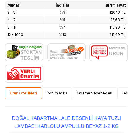
Miktar
İndirim
Birim Fiyat
2 - 3
%3
120,16
TL
4 - 7
%5
117,68
TL
8 - 11
%7
115,20
TL
12 - 1000
%10
111,49
TL
Ürün Özellikleri
Yorumlar (1)
Ödeme Seçenekleri
Dökü
DOĞAL KABARTMA LALE DESENLİ KAYA TUZU
LAMBASI KABLOLU AMPULLÜ BEYAZ 1-2 KG