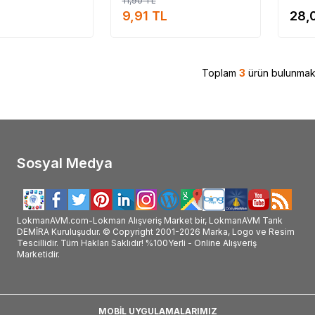
11,90
TL
#Hhs_faydaları_ve_kullanımı
9,91
TL
28,
Toplam
3
ürün bulunmakt
Sosyal Medya
LokmanAVM.com-Lokman Alışveriş Market bir, LokmanAVM Tarık
DEMİRA Kuruluşudur. © Copyright 2001-2026 Marka, Logo ve Resim
Tescillidir. Tüm Hakları Saklıdır! %100Yerli - Online Alışveriş
Marketidir.
MOBİL UYGULAMALARIMIZ