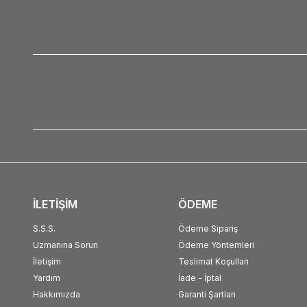
İLETİŞİM
ÖDEME
S.S.S.
Ödeme Sipariş
Uzmanına Sorun
Ödeme Yöntemleri
İletişim
Teslimat Koşulları
Yardım
İade - İptal
Hakkımızda
Garanti Şartları