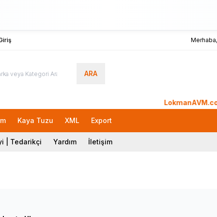
iriş
Merhaba
ARA
LokmanAVM.com'a Hoş
rm
Kaya Tuzu
XML
Export
i | Tedarikçi
Yardım
İletişim