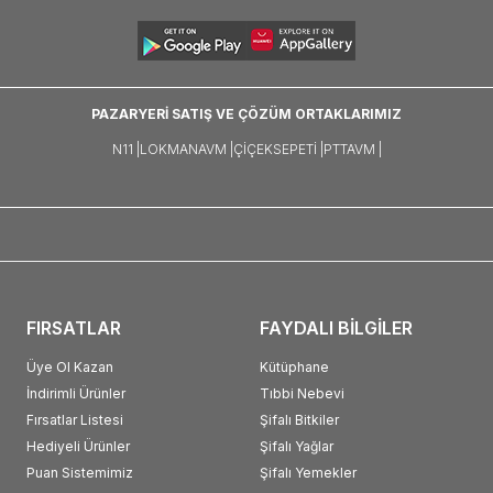
PAZARYERİ SATIŞ VE ÇÖZÜM ORTAKLARIMIZ
N11 |
LOKMANAVM |
ÇIÇEKSEPETI |
PTTAVM |
FIRSATLAR
FAYDALI BİLGİLER
Üye Ol Kazan
Kütüphane
İndirimli Ürünler
Tıbbi Nebevi
Fırsatlar Listesi
Şifalı Bitkiler
Hediyeli Ürünler
Şifalı Yağlar
Puan Sistemimiz
Şifalı Yemekler