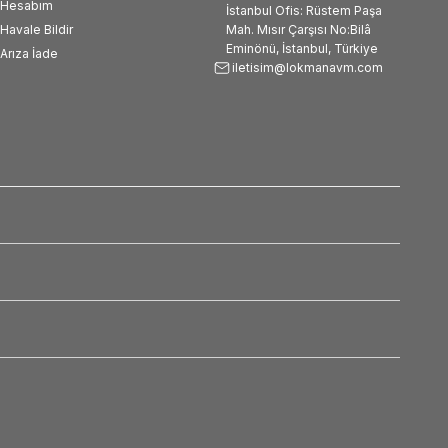
Hesabım
İstanbul Ofis: Rüstem Paşa
Havale Bildir
Mah. Mısır Çarşısı No:Bilâ
Eminönü, İstanbul, Türkiye
Arıza İade
iletisim@lokmanavm.com