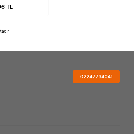
06
TL
adır.
02247734041