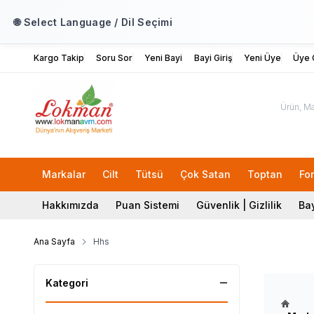
🌐 Select Language / Dil Seçimi
Kargo Takip
Soru Sor
Yeni Bayi
Bayi Giriş
Yeni Üye
Üye G
Markalar
Cilt
Tütsü
Çok Satan
Toptan
Fo
Hakkımızda
Puan Sistemi
Güvenlik | Gizlilik
Bay
Ana Sayfa
Hhs
Kategori