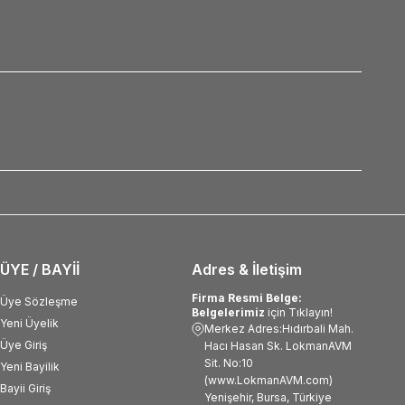
ÜYE / BAYİİ
Adres & İletişim
Firma Resmi Belge:
Üye Sözleşme
Belgelerimiz
için Tıklayın!
Yeni Üyelik
Merkez Adres:Hıdırbali Mah.
Üye Giriş
Hacı Hasan Sk. LokmanAVM
Sit. No:10
Yeni Bayilik
(www.LokmanAVM.com)
Bayii Giriş
Yenişehir, Bursa, Türkiye