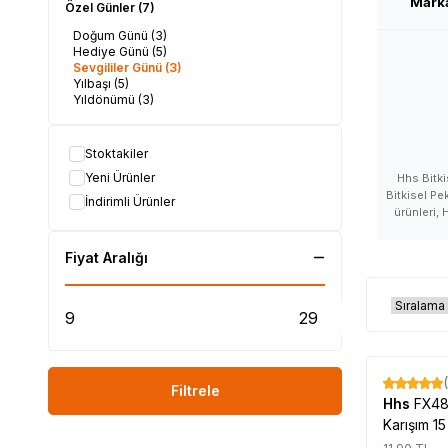
Mark
Özel Günler
(7)
Doğum Günü
(3)
Hediye Günü
(5)
Sevgililer Günü
(3)
Yılbaşı
(5)
Yıldönümü
(3)
Stoktakiler
Yeni Ürünler
Hhs Bitki
Bitkisel Pe
İndirimli Ürünler
ürünleri, 
satışı, Hhs
Hhs satan,
Fiyat Aralığı
Hhs yorumlar
kullanan var
ürünleri 
satanlar, Hh
nereden alı
ne kadar,
ürünü sat
ürünü nerel
%
17
Filtrele
Hhs
FX48 
#LokmanAVM #HH
Karışım 15
#Hhs_markas