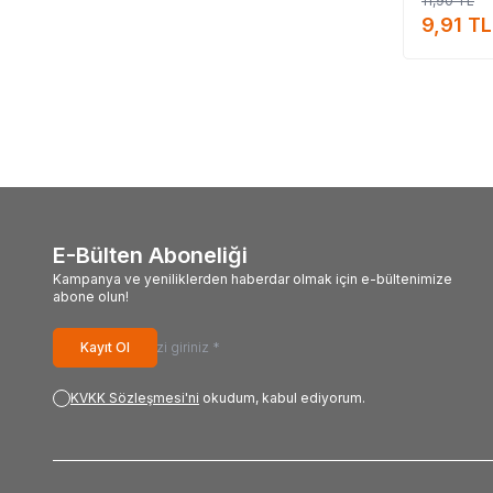
11,90
TL
9,91
TL
E-Bülten Aboneliği
Kampanya ve yeniliklerden haberdar olmak için e-bültenimize
abone olun!
Kayıt Ol
KVKK Sözleşmesi'ni
okudum, kabul ediyorum.