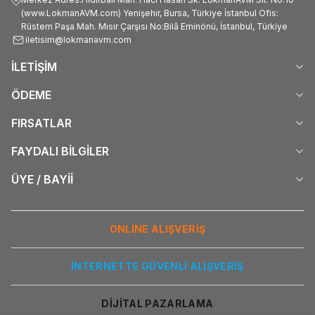
(www.LokmanAVM.com) Yenişehir, Bursa, Türkiye İstanbul Ofis:
Rüstem Paşa Mah. Mısır Çarşısı No:Bilâ Eminönü, İstanbul, Türkiye
iletisim@lokmanavm.com
İLETİŞİM
ÖDEME
FIRSATLAR
FAYDALI BİLGİLER
ÜYE / BAYİİ
ONLİNE ALIŞVERİŞ
İNTERNETTE GÜVENLİ ALIŞVERİŞ
DİJİTAL PAZARLAMA