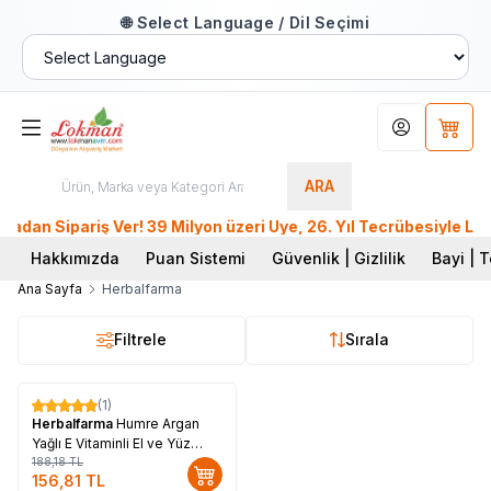
🌐 Select Language / Dil Seçimi
Hesabım
Sepet
ARA
n Sipariş Ver! 39 Milyon üzeri Üye, 26. Yıl Tecrübesiyle Lok
Hakkımızda
Puan Sistemi
Güvenlik | Gizlilik
Bayi | T
Ana Sayfa
Herbalfarma
Filtrele
Sırala
(1)
%
17
Herbalfarma
Humre Argan
Yağlı E Vitaminli El ve Yüz
Kremi 150 ML
188,18
TL
156,81
TL