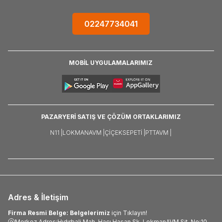
02247734041
MOBİL UYGULAMALARIMIZ
PAZARYERİ SATIŞ VE ÇÖZÜM ORTAKLARIMIZ
N11 |
LOKMANAVM |
ÇIÇEKSEPETI |
PTTAVM |
Adres & İletişim
Firma Resmi Belge: Belgelerimiz
için Tıklayın!
Merkez Adres:Hıdırbali Mah. Hacı Hasan Sk. LokmanAVM Sit. No:10