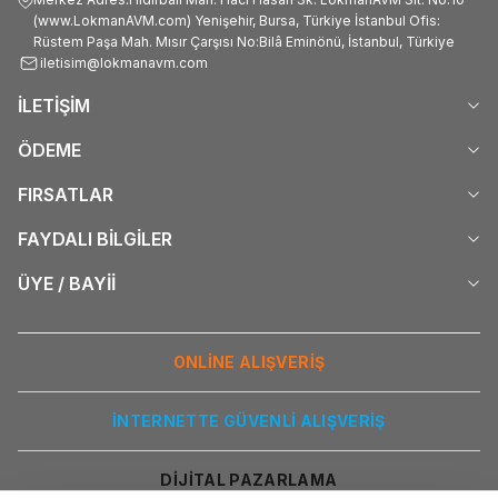
(www.LokmanAVM.com) Yenişehir, Bursa, Türkiye İstanbul Ofis:
Rüstem Paşa Mah. Mısır Çarşısı No:Bilâ Eminönü, İstanbul, Türkiye
iletisim@lokmanavm.com
İLETİŞİM
ÖDEME
FIRSATLAR
FAYDALI BİLGİLER
ÜYE / BAYİİ
ONLİNE ALIŞVERİŞ
İNTERNETTE GÜVENLİ ALIŞVERİŞ
DİJİTAL PAZARLAMA