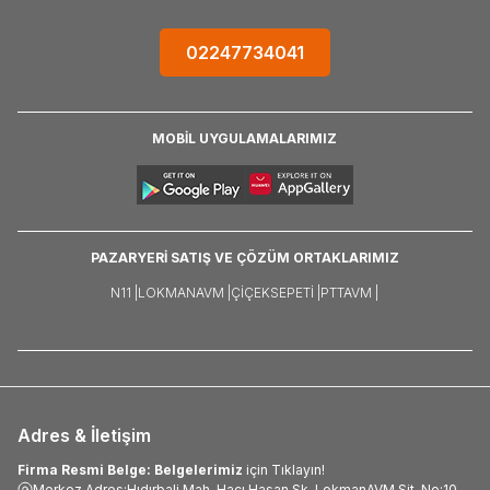
02247734041
MOBİL UYGULAMALARIMIZ
PAZARYERİ SATIŞ VE ÇÖZÜM ORTAKLARIMIZ
N11 |
LOKMANAVM |
ÇIÇEKSEPETI |
PTTAVM |
Adres & İletişim
Firma Resmi Belge: Belgelerimiz
için Tıklayın!
Merkez Adres:Hıdırbali Mah. Hacı Hasan Sk. LokmanAVM Sit. No:10