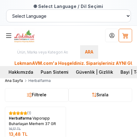
🌐 Select Language / Dil Seçimi
Hesabım
Sepet
ARA
LokmanAVM.com'a Hoşgeldiniz. Siparişleriniz AYNI GÜN KA
Hakkımızda
Puan Sistemi
Güvenlik | Gizlilik
Bayi | T
Ana Sayfa
Herbalfarma
Filtrele
Sırala
Tükendi
(1)
%
17
Herbalfarma
Vaporapp
Buharlaşan Merhem 37 GR
16,17
TL
13,48
TL