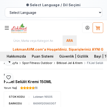
🌐 Select Language / Dil Seçimi
Hesabım
Sepet
ARA
LokmanAVM.com'a Hoşgeldiniz. Siparişleriniz AYNI GÜN KAR
Hakkımızda
Puan Sistemi
Güvenlik | Gizlilik
Bayi | T
Paylaş
Ana Sayfa
Spor Fitness Outdoor
Bitkisel Jel & Krem
FXJel Selülit 
Hhs
Favoriye Ekle
FXJel Selülit Kremi 150ML
Yorum Yap
(1)
STOK KODU
:
Lokman-16505
BARKODU
:
8699120560307