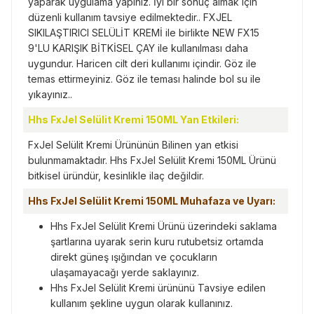
yaparak uygulama yapınız. İyi bir sonuç almak için
düzenli kullanım tavsiye edilmektedir.. FXJEL
SIKILAŞTIRICI SELÜLİT KREMİ ile birlikte NEW FX15
9'LU KARIŞIK BİTKİSEL ÇAY ile kullanılması daha
uygundur. Haricen cilt deri kullanımı içindir. Göz ile
temas ettirmeyiniz. Göz ile teması halinde bol su ile
yıkayınız..
Hhs FxJel Selülit Kremi 150ML Yan Etkileri:
FxJel Selülit Kremi Ürününün Bilinen yan etkisi
bulunmamaktadır. Hhs FxJel Selülit Kremi 150ML Ürünü
bitkisel üründür, kesinlikle ilaç değildir.
Hhs FxJel Selülit Kremi 150ML Muhafaza ve Uyarı:
Hhs FxJel Selülit Kremi Ürünü üzerindeki saklama
şartlarına uyarak serin kuru rutubetsiz ortamda
direkt güneş ışığından ve çocukların
ulaşamayacağı yerde saklayınız.
Hhs FxJel Selülit Kremi ürününü Tavsiye edilen
kullanım şekline uygun olarak kullanınız.