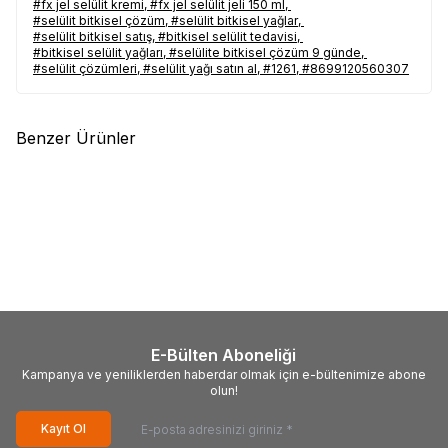
#fx jel selülit kremi
,
#fx jel selülit jeli 150 ml
,
#selülit bitkisel çözüm
,
#selülit bitkisel yağlar
,
Selülit Kremi ne işe yarar, Hhs FxJel Selülit Kremi ne kadar, Hhs FxJel Selülit Kremi fiyatı, Hhs FxJel Selülit
#selülit bitkisel satış
,
#bitkisel selülit tedavisi
,
Kremi fiyatları, Hhs FxJel Selülit Kremi detayları, Hhs FxJel Selülit Kremi açıklamaları, Hhs FxJel Selülit Kremi
#bitkisel selülit yağları
,
#selülite bitkisel çözüm 9 günde
,
ürünü faydaları, Hhs FxJel Selülit Kremi ürünü kullanımı, Hhs FxJel Selülit Kremi ürünü faydaları ve kullanımı,
#selülit çözümleri
,
#selülit yağı satın al
,
#1261
,
#8699120560307
Hhs FxJel Selülit Kremi ürünü hakkında, Hhs FxJel Selülit Kremi ürünü yorum, Hhs FxJel Selülit Kremi ürünü
satışı, Hhs FxJel Selülit Kremi ürünü satan, Hhs FxJel Selülit Kremi ürünü satış yerleri, Hhs FxJel Selülit Kremi
ürünü satılan yerler, Hhs FxJel Selülit Kremi ürünü satan yerler, Hhs FxJel Selülit Kremi ürünü nerede satılır,
Benzer Ürünler
Hhs FxJel Selülit Kremi ürünü nereden alınır, Hhs FxJel Selülit Kremi ürünü nerelerde satılıyor, Hhs FxJel Selülit
Kremi ürünü nerden alabilirim, Hhs FxJel Selülit Kremi ürünü etkileri, Hhs FxJel Selülit Kremi ürünü nasıl
(1)
%
14
kullanılır, Hhs FxJel Selülit Kremi ürünü nerde, Hhs FxJel Selülit Kremi ürünü faydası, Hhs FxJel Selülit Kremi
Doğan
Selülit Yağı Cam Şişe
100 ML
ürünü faydaları neler, HHS FxJEL SELÜLİT KREMİ ürünü hakkındaki tüm bilgilerini detaylarını LokmanAVM
774,74
TL
online alışveriş mağazalarında bulabilirsiniz.
662,93
TL
#LokmanAVM #FxJel_Selülit_Kremi #Hhs #Hhs_FxJel_Selülit_Kremi #FxJel_Selülit_Kremi_içindekiler
#FxJel_Selülit_Kremi_kullanımı #FxJel_Selülit_Kremi_kullanılışı #FxJel_Selülit_Kremi_faydaları
#FxJel_Selülit_Kremi_yararları #FxJel_Selülit_Kremi_yan_etkileri #FxJel_Selülit_Kremi_zararları
#FxJel_Selülit_Kremi_satışı #FxJel_Selülit_Kremi_nerde_satılır #FxJel_Selülit_Kremi_nerden_alınır
E-Bülten Aboneliği
#FxJel_Selülit_Kremi_satan #FxJel_Selülit_Kremi_faydası #FxJel_Selülit_Kremi_faydalımı
Kampanya ve yeniliklerden haberdar olmak için e-bültenimize abone
olun!
Kayıt Ol