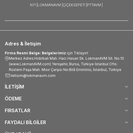
N11 |
LOKMANAVM |
ÇIÇEKSEPETI |
PTTAVM |
Adres & İletişim
Firma Resmi Belge: Belgelerimiz
için Tıklayın!
Merkez Adres:Hıdırbali Mah. Hacı Hasan Sk. LokmanAVM Sit. No:10
(www.LokmanAVM.com) Yenişehir, Bursa, Türkiye İstanbul Ofis:
Rüstem Paşa Mah. Mısır Çarşısı No:Bilâ Eminönü, İstanbul, Türkiye
iletisim@lokmanavm.com
İLETİŞİM
ÖDEME
FIRSATLAR
FAYDALI BİLGİLER