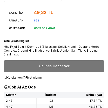
49,32
TL
SATIŞ FİYATI
:
PARAPUAN
:
822
WHATSAPP
:
0553 062 4041
Öne Çıkan Bilgiler
Hhs Fxjel Selülit Kremi Jeli (Sıkılaştırıcı Selülit Kremi - Guarana Herbal
Complex Cream) Hhs Bitkisel ve Sağlık Ürünleri San. Tic. A.Ş. adına
üretilmiştir.
Gelince Haber Ver
Koleksiyon
Fiyat Alarmı
Çok Al Az Öde
Miktar
İndirim
Birim Fiyat
2 - 3
%3
47,84
TL
4 - 7
%5
46,86
TL