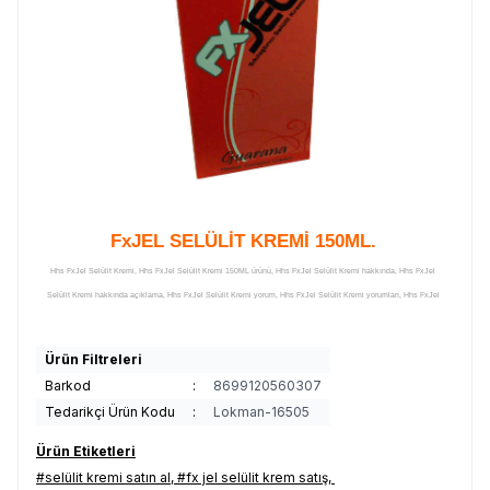
FxJEL SELÜLİT KREMİ 150ML.
Hhs FxJel Selülit Kremi, Hhs FxJel Selülit Kremi 150ML ürünü, Hhs FxJel Selülit Kremi hakkında, Hhs FxJel
Selülit Kremi hakkında açıklama, Hhs FxJel Selülit Kremi yorum, Hhs FxJel Selülit Kremi yorumları, Hhs FxJel
Selülit Kremi hakkındaki yorumlar, Hhs FxJel Selülit Kremi açıklamalı detayları, Hhs FxJel Selülit Kremi
faydaları, Hhs FxJel Selülit Kremi kullanımı, Hhs FxJel Selülit Kremi zararları, Hhs FxJel Selülit Kremi zararlı
Ürün Filtreleri
mı, Hhs FxJel Selülit Kremi uyarılar, Hhs FxJel Selülit Kremi yararları, Hhs FxJel Selülit Kremi yararlı mı, Hhs
Barkod
:
8699120560307
FxJel Selülit Kremi satışı, Hhs FxJel Selülit Kremi satan, Hhs FxJel Selülit Kremi satış yerleri, Hhs FxJel Selülit
Tedarikçi Ürün Kodu
:
Lokman-16505
KremiI satılan yerler, Hhs FxJel Selülit Kremi satan yerler, Hhs FxJel Selülit Kremi nerede satılır, Hhs FxJel
Selülit Kremi nereden alınır, Hhs FxJel Selülit Kremi nerelerde satılıyor, Hhs FxJel Selülit Kremi nerden
Ürün Etiketleri
alabilirim, Hhs FxJel Selülit Kremi satılan, Hhs FxJel Selülit Kremi satılır, Hhs FxJel Selülit Kremi etkileri, Hhs
#selülit kremi satın al
,
#fx jel selülit krem satış
,
FxJel Selülit Kremi nasıl kullanılır, Hhs FxJel Selülit Kremi nerde, Hhs FxJel Selülit Kremi faydası, Hhs FxJel