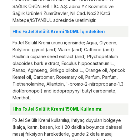
SAĞLIK ÜRÜNLERİ TİC. A.Ş. adına YZ Kozmetik ve
Sağlık Ürünleri Zümrütevler, Nil Cad. No:32 Kat:3
Maltepe/İSTANBUL adresinde üretilmiştir.
Hhs FxJel Selülit Kremi 150ML İçindekiler:
FxJel Selülit Kremi ürünü içerisinde; Aqua, Glycerin,
Butylene glycol (and) Water (and) Caffeine (and)
Paullinia cupane seed extract (and) Ptychopetalum
olacoides bark extract, Esculus hippocastanum L.,
Panax, Aginseng, Ginkgo biloba L., Orange oil, Apricok
Kemel oil, Carbomer, Rosemary oil, Parfum, Parfum,
Tiethanolamine, Allantoin, '-bromo-2-nitropropane-1,3-
diol(bronopol) and iodopropynyl butyl carbemate,
Menthol..
Hhs FxJel Selülit Kremi 150ML Kullanımı:
FxJel Selülit Kremi kullanılışı; İhtiyaç duyulan bölgeye
(kalça, karın, basen, kol) 20 dakika boyunca dairesel
masaj friksiyon hareketlerle, günde 2 defa masaj