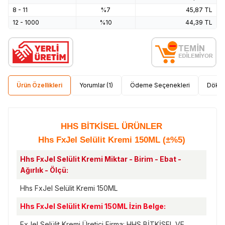
8 - 11
%7
45,87
TL
12 - 1000
%10
44,39
TL
Ürün Özellikleri
Yorumlar (1)
Ödeme Seçenekleri
Dökü
HHS BİTKİSEL ÜRÜNLER
Hhs FxJel Selülit Kremi 150ML (±%5)
Hhs FxJel Selülit Kremi Miktar - Birim - Ebat -
Ağırlık - Ölçü:
Hhs FxJel Selülit Kremi 150ML
Hhs FxJel Selülit Kremi 150ML İzin Belge:
FxJel Selülit Kremi Üretici Firma: HHS BİTKİSEL VE