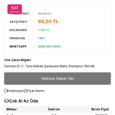
%
17
indirimli
PİYASA FİYATI
:
107,04
TL
89,20
TL
SATIŞ FİYATI
:
KAZANCINIZ
:
17,84
TL
PARAPUAN
:
1487
WHATSAPP
:
0553 062 4041
Öne Çıkan Bilgiler
Farmasi Dr. C. Tuna Bebek Şampuanı Baby Shampoo 360 ML
Gelince Haber Ver
Koleksiyon
Fiyat Alarmı
Çok Al Az Öde
Miktar
İndirim
Birim Fiyat