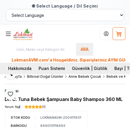
🌐 Select Language / Dil Seçimi
Hesabım
Sepet
ARA
LokmanAVM.com'a Hoşgeldiniz. Siparişleriniz AYNI GÜN KARGO'
Hakkımızda
Puan Sistemi
Güvenlik | Gizlilik
Bayi | T
Paylaş
Ana Sayfa
Bitkisel Doğal Ürünler
Anne Bebek Çocuk
Bebek ve Kü
Farmasi
Favoriye Ekle
Dr. C. Tuna Bebek Şampuanı Baby Shampoo 360 ML
Yorum Yap
(1)
STOK KODU
:
LOKMANAVM-2004111X01
BARKODU
:
8690131118693