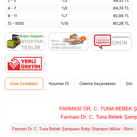
2 - 3
%3
86,52
TL
4 - 7
%5
84,74
TL
8 - 11
%7
82,96
TL
12 - 1000
%10
80,28
TL
Ürün Özellikleri
Yorumlar (1)
Ödeme Seçenekleri
Dökü
FARMASİ DR. C. TUNA BEBEK
Farmasi Dr. C. Tuna Bebek Şam
Farmasi Dr. C. Tuna Bebek Şampuanı Baby Shampoo Miktar - Birim - Eb