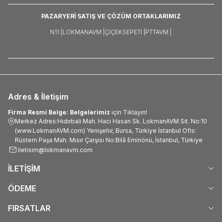
PAZARYERİ SATIŞ VE ÇÖZÜM ORTAKLARIMIZ
N11 |
LOKMANAVM |
ÇIÇEKSEPETI |
PTTAVM |
Adres & İletişim
Firma Resmi Belge: Belgelerimiz
için Tıklayın!
Merkez Adres:Hıdırbali Mah. Hacı Hasan Sk. LokmanAVM Sit. No:10
(www.LokmanAVM.com) Yenişehir, Bursa, Türkiye İstanbul Ofis:
Rüstem Paşa Mah. Mısır Çarşısı No:Bilâ Eminönü, İstanbul, Türkiye
iletisim@lokmanavm.com
İLETİŞİM
ÖDEME
FIRSATLAR