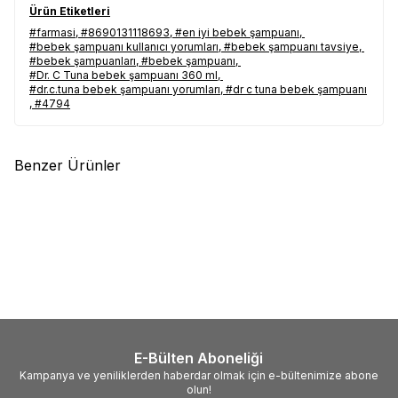
Shampoo satılan, Farmasi Dr. C. Tuna Bebek Şampuanı Baby Shampoo satılır, Farmasi Dr. C. Tuna Bebek Şampuanı Baby Sha
Ürün Etiketleri
Şampuanı Baby Shampoo nerde, Farmasi Dr. C. Tuna Bebek Şampuanı Baby Shampoo faydası, Farmasi Dr. C. Tuna Bebek Ş
#farmasi
,
#8690131118693
,
#en iyi bebek şampuanı
,
C. Tuna Bebek Şampuanı Baby Shampoo fiyatı, Farmasi Dr. C. Tuna Bebek Şampuanı Baby Shampoo fiyatları, Farmas
#bebek şampuanı kullanıcı yorumları
,
#bebek şampuanı tavsiye
,
#bebek şampuanları
,
#bebek şampuanı
,
açıklamaları, Farmasi Dr. C. Tuna Bebek Şampuanı Baby Shampoo ürünü faydaları, Farmasi Dr. C. Tuna Bebek Şampuanı Ba
#Dr. C Tuna bebek şampuanı 360 ml
,
Farmasi Dr. C. Tuna Bebek Şampuanı Baby Shampoo ürünü hakkında, Farmasi Dr. C. Tuna Bebek Şampuanı Baby Shampoo
#dr.c.tuna bebek şampuanı yorumları
,
#dr c tuna bebek şampuanı
Şampuanı Baby Shampoo ürünü satan, Farmasi Dr. C. Tuna Bebek Şampuanı Baby Shampoo ürünü satış yerleri, Farmasi 
,
#4794
Shampoo ürünü satan yerler, Farmasi Dr. C. Tuna Bebek Şampuanı Baby Shampoo ürünü nerede satılır, Farmasi Dr. C. Tun
nerelerde satılıyor, Farmasi Dr. C. Tuna Bebek Şampuanı Baby Shampoo ürünü nerden alabilirim, Farmasi Dr. C. Tuna 
kullanılır, Farmasi Dr. C. Tuna Bebek Şampuanı Baby Shampoo ürünü nerde, Farmasi Dr. C. Tuna Bebek Şampuanı Baby Sha
Benzer Ürünler
TUNA BEBEK ŞAMPUANI BABY SHAMPOO ürünü hakkındaki tüm bilgilerini detayl
#LokmanAVM #Bebek_Şampuanı_Baby_Shampoo #Farmasi #Farmasi_Bebek_Şampuanı_Baby_Shampoo #
(1)
%
17
#Bebek_Şampuanı_Baby_Shampoo_kullanılışı #Bebek_Şampuanı_Baby_Shampoo_faydaları #Bebek_Şampuanı_Baby_Sha
Rosense
Gül Sabunu 110 GR
#Bebek_Şampuanı_Baby_Shampoo_satışı #Bebek_Şampuanı_Baby_Shampoo_nerde_satılır #Bebek_Şampuanı_Baby_S
223,71
TL
#Bebek_Şampuanı_Baby_Sh
186,43
TL
E-Bülten Aboneliği
Kampanya ve yeniliklerden haberdar olmak için e-bültenimize abone
olun!