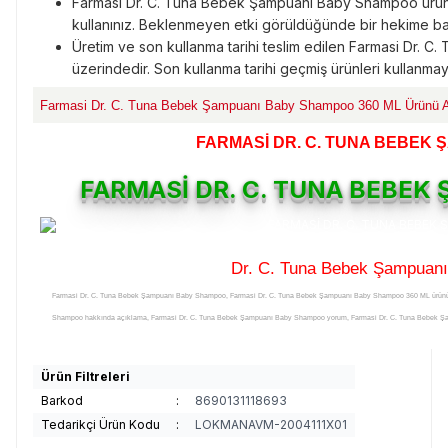
Farmasi Dr. C. Tuna Bebek Şampuanı Baby Shampoo ürünü
kullanınız. Beklenmeyen etki görüldüğünde bir hekime b
Üretim ve son kullanma tarihi teslim edilen Farmasi Dr.
üzerindedir. Son kullanma tarihi geçmiş ürünleri kullanmay
Farmasi Dr. C. Tuna Bebek Şampuanı Baby Shampoo 360 ML Ürünü A
FARMASİ DR. C. TUNA BEBEK
FARMASİ DR. C. TUNA BEBE
Dr. C. Tuna Bebek Şampuan
Farmasi Dr. C. Tuna Bebek Şampuanı Baby Shampoo, Farmasi Dr. C. Tuna Bebek Şampuanı Baby Shampoo 360 ML ürünü
Shampoo hakkında açıklama, Farmasi Dr. C. Tuna Bebek Şampuanı Baby Shampoo yorum, Farmasi Dr. C. Tuna Bebek Ş
Farmasi Dr. C. Tuna Bebek Şampuanı Baby Shampoo açıklamalı detayları, Farmasi Dr. C. Tuna Bebek Şampuanı Baby Sh
Şampuanı Baby Shampoo zararları, Farmasi Dr. C. Tuna Bebek Şampuanı Baby Shampoo zararlı mı, Farmasi Dr. C. Tuna Beb
Ürün Filtreleri
C. Tuna Bebek Şampuanı Baby Shampoo yararlı mı, Farmasi Dr. C. Tuna Bebek Şampuanı Baby Shampoo satışı, Farmasi
Barkod
:
8690131118693
yerleri, Farmasi Dr. C. Tuna Bebek Şampuanı Baby ShampooI satılan yerler, Farmasi Dr. C. Tuna Bebek Şampuanı Baby Sham
Tedarikçi Ürün Kodu
:
LOKMANAVM-2004111X01
Şampuanı Baby Shampoo nereden alınır, Farmasi Dr. C. Tuna Bebek Şampuanı Baby Shampoo nerelerde satılıyor, Farma