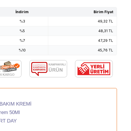
İndirim
Birim Fiyat
%3
49,32
TL
%5
48,31
TL
%7
47,29
TL
%10
45,76
TL
BAKIM KREMİ
Krem 50Ml
RT DAY