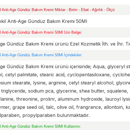
 Anti-Age Gündüz Bakım Kremi Miktar - Birim - Ebat - Ağırlık - Ölçü:
kil Anti-Age Gündüz Bakım Kremi 50Ml
l Anti-Age Gündüz Bakım Kremi 50Ml İzin Belge:
ge Gündüz Bakım Kremi ürünü Ezel Kozmetik İth. ve İhr. Tic.
l Anti-Age Gündüz Bakım Kremi 50Ml İçindekiler:
ge Gündüz Bakım Kremi ürünü içerisinde; Aqua, glyceryl ste
l, cetyl palmitate, stearic acid, cyclopentasiloxane, cycloh
ium stearate, lysine, arginine, cetyl stearyl alcohol, glycin
 triglyceride, sodium pca, glycerine, shea butter, squalene, b
alanine, threonine, prolinr, aluminum hydroxide, lauroyl lysi
mer, grape seed oil, talc, olive oil, frangrance, allontoin, k
lparaben, propylparaben bulunmaktadır.
l Anti-Age Gündüz Bakım Kremi 50Ml Kullanımı: