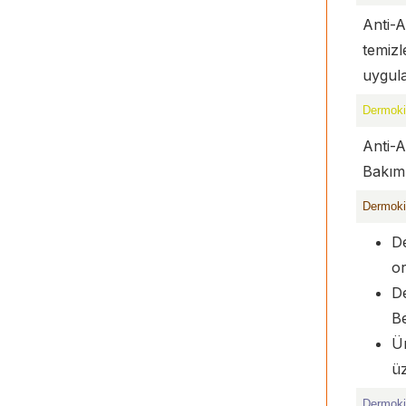
Anti-A
temiz
uygula
Dermoki
Anti-
Bakım 
Dermoki
D
or
De
B
Ür
üz
Dermoki