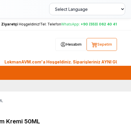
,
Ziyaretçi
Hoşgeldiniz!
Tel:
Telefon
WhatsApp:
+90 (553) 062 40 41
Hesabım
Sepetim
AVM.com'a Hoşgeldiniz. Siparişleriniz AYNI GÜN KARGO'da. Tüm
ML
ım Kremi 50ML