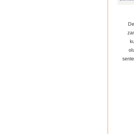
De
za
ku
ol
sente