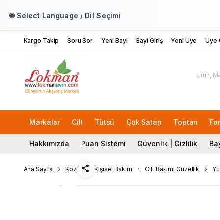
🌐 Select Language / Dil Seçimi
Kargo Takip
Soru Sor
Yeni Bayi
Bayi Giriş
Yeni Üye
Üye G
Markalar
Cilt
Tütsü
Çok Satan
Toptan
Fo
Hakkımızda
Puan Sistemi
Güvenlik | Gizlilik
Bay
Ana Sayfa
Kozmetik Kişisel Bakım
Cilt Bakımı Güzellik
Yü
Paylaş