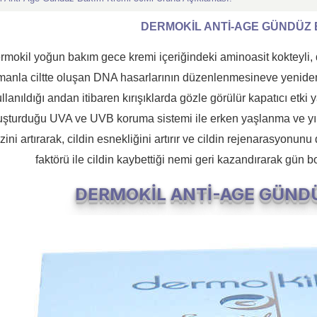
DERMOKİL ANTİ-AGE GÜNDÜZ 
rmokil yoğun bakım gece kremi içeriğindeki aminoasit kokteyli, do
manla ciltte oluşan DNA hasarlarının düzenlenmesineve yeniden
llanıldığı andan itibaren kırışıklarda gözle görülür kapatıcı etki 
uşturduğu UVA ve UVB koruma sistemi ile erken yaşlanma ve yıp
zini artırarak, cildin esnekliğini artırır ve cildin rejenarasyonu
faktörü ile cildin kaybettiği nemi geri kazandırarak gün
DERMOKİL ANTİ-AGE GÜND