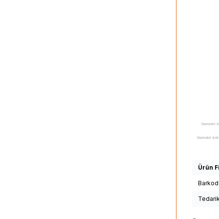
Dermokil A
Dermokil Anti
Kremi kullan
yararlı mı, D
Ürün Fi
yerler, De
Barkod
Gündüz Bakı
Tedari
Bakım Kremi