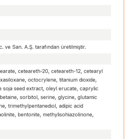
 ve San. A.Ş. tarafından üretilmiştir.
arate, ceteareth-20, ceteareth-12, cetearyl
exasiloxane, octocrylene, titanium dioxide,
e soja seed extract, oleyl erucate, caprylic
etaine, sorbitol, serine, glycine, glutamic
ne, trimethylpentanediol, adipic acid
aolinite, bentonite, methylisohiazolinone,