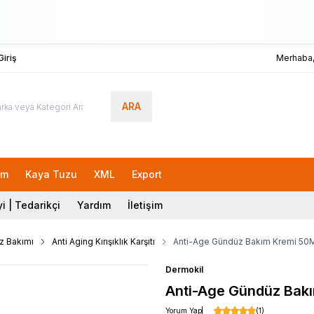
iriş
Merhaba
ARA
Lokman
rm
Kaya Tuzu
XML
Export
i | Tedarikçi
Yardım
İletişim
z Bakımı
Anti Aging Kırışıklık Karşıtı
Anti-Age Gündüz Bakım Kremi 50
Dermokil
Anti-Age Gündüz Bak
Yorum Yap
(1)