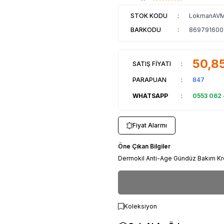
STOK KODU
:
LokmanAVM
BARKODU
:
869791600
50,8
SATIŞ FİYATI
:
PARAPUAN
:
847
WHATSAPP
:
0553 062
Fiyat Alarmı
Öne Çıkan Bilgiler
Dermokil Anti-Age Gündüz Bakım K
Koleksiyon