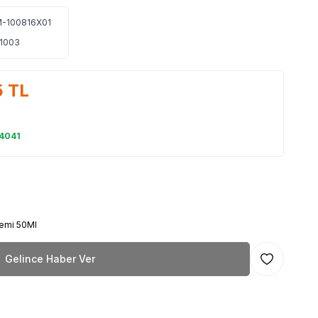
-100816X01
1003
5
TL
 4041
remi 50Ml
Gelince Haber Ver
Favoriye Ekl