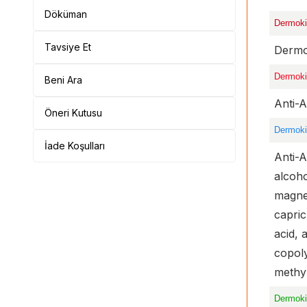
Döküman
Dermokil
Tavsiye Et
Dermo
Dermoki
Beni Ara
Anti-A
Öneri Kutusu
Dermoki
İade Koşulları
Anti-A
alcoho
magnes
capric
acid, 
copoly
methy
Dermoki