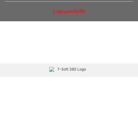
LokmanAVM