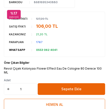
BARKODU
:
8681695340880
%
17
indirimli
PİYASA FİYATI
:
127,20
TL
106,00
TL
SATIŞ FİYATI
:
KAZANCINIZ
:
21,20
TL
PARAPUAN
:
1767
WHATSAPP
:
0553 062 4041
Öne Çıkan Bilgiler
Revol Çiçek Kolonyası Flower Effect Eau De Cologne 80 Derece 100
ML
Adet
Sepete Ekle
HEMEN AL