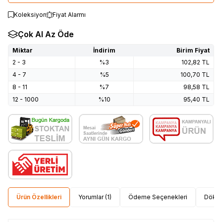
Koleksiyon
Fiyat Alarmı
Çok Al Az Öde
Miktar
İndirim
Birim Fiyat
2 - 3
%3
102,82
TL
4 - 7
%5
100,70
TL
8 - 11
%7
98,58
TL
12 - 1000
%10
95,40
TL
Ürün Özellikleri
Yorumlar (1)
Ödeme Seçenekleri
Dökü