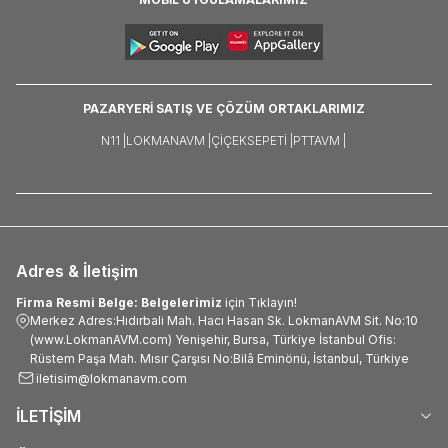
PAZARYERİ SATIŞ VE ÇÖZÜM ORTAKLARIMIZ
N11 |
LOKMANAVM |
ÇIÇEKSEPETI |
PTTAVM |
Adres & İletişim
Firma Resmi Belge: Belgelerimiz
için Tıklayın!
Merkez Adres:Hıdırbali Mah. Hacı Hasan Sk. LokmanAVM Sit. No:10
(www.LokmanAVM.com) Yenişehir, Bursa, Türkiye İstanbul Ofis:
Rüstem Paşa Mah. Mısır Çarşısı No:Bilâ Eminönü, İstanbul, Türkiye
iletisim@lokmanavm.com
İLETİŞİM