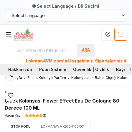
🌐 Select Language / Dil Seçimi
Hesabım
Sepet
ARA
LokmanAVM.com'a Hoşgeldiniz. Siparişleriniz AYNI GÜN
Hakkımızda
Puan Sistemi
Güvenlik | Gizlilik
Bayi | T
Paylaş
Ana Sayfa
Esans Kolonya Parfüm
Kolonyalar
Bahar Çiçeği Kolonya
Revol
Favoriye Ekle
Çiçek Kolonyası Flower Effect Eau De Cologne 80
Derece 100 ML
Yorum Yap
(1)
STOK KODU
:
LOKMANAVM-2004105X01