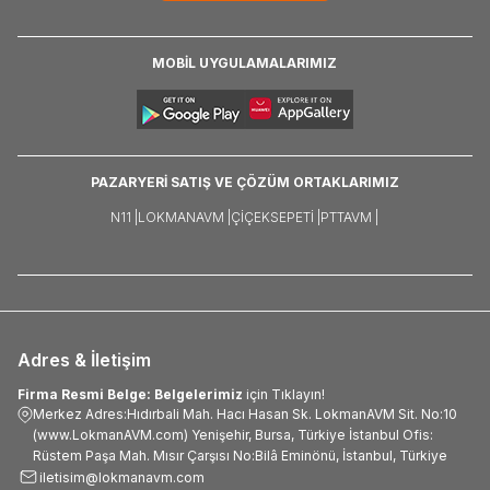
MOBİL UYGULAMALARIMIZ
PAZARYERİ SATIŞ VE ÇÖZÜM ORTAKLARIMIZ
N11 |
LOKMANAVM |
ÇIÇEKSEPETI |
PTTAVM |
Adres & İletişim
Firma Resmi Belge: Belgelerimiz
için Tıklayın!
Merkez Adres:Hıdırbali Mah. Hacı Hasan Sk. LokmanAVM Sit. No:10
(www.LokmanAVM.com) Yenişehir, Bursa, Türkiye İstanbul Ofis:
Rüstem Paşa Mah. Mısır Çarşısı No:Bilâ Eminönü, İstanbul, Türkiye
iletisim@lokmanavm.com