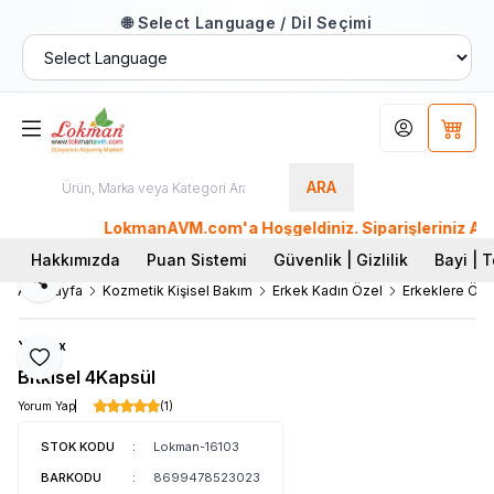
🌐 Select Language / Dil Seçimi
Hesabım
Sepet
ARA
LokmanAVM.com'a Hoşgeldiniz. Siparişleriniz AYNI G
Hakkımızda
Puan Sistemi
Güvenlik | Gizlilik
Bayi | T
Paylaş
Ana Sayfa
Kozmetik Kişisel Bakım
Erkek Kadın Özel
Erkeklere Öze
Yeşilex
Favoriye Ekle
Bitkisel 4Kapsül
Yorum Yap
(1)
STOK KODU
:
Lokman-16103
BARKODU
:
8699478523023