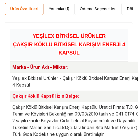
Ürün Özellikleri
Yorumlar (1)
Ödeme Seçenekleri
Dökü
YEŞİLEX BİTKİSEL ÜRÜNLER
ÇAKŞIR KÖKLÜ BİTKİSEL KARIŞIM ENERJİ 4
KAPSÜL
Marka - Ürün Adı - Miktar:
Yeşilex Bitkisel Ürünler - Çakşır Köklü Bitkisel Karışım Enerji Ka
4 Kapsül
Çakşır Köklü Kapsül İzin Belge:
Çakşır Köklü Bitkisel Karışım Enerji Kapsülü
Üretici Firma:
T.C. 
Tarım ve Köyişleri Bakanlığının 09/03/2010 tarih ve G41-0174
2 sayılı izni ile Beyazlar Gıda Tekstil Kuyumculuk ve Dayanıklı
Tüketim Malları San.Tic.Ltd.Şti. tarafından Şifa Market (Yeşilex
Türk Gıda Kodeksine uygun olarak üretilmiştir.