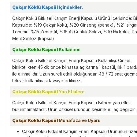
Çakşır Köklü Kapsül
İçindekiler:
Çakşır Köklü Bitkisel Karışım Enerji Kapsülü Ürünü İçerisinde: Bi
Kapsülde: %19 Çakşır Kökü, %20 Ginseng (panax), %21 Isırga
Tohumu, %15 Zencefil, %15 AkGünlük Sakızı, %10 Hidroksil Pr
Metil Seliloz (kapsül)
Çakşır Köklü Kapsül
Kullanımı:
Çakşır Köklü Bitkisel Karışım Enerji Kapsülü
Kullanılışı: Cinsel
birliktelikten 45 dk önce bilhassa aç karına 1 kapsül, ılık 1 bar
ile alınmalıdır. Uzun süreli etkili olduğundan 48 / 72 saat geç
tekrar kullanılması tavsiye edilmez.
Çakşır Köklü Kapsül
Yan Etkileri:
Çakşır Köklü Bitkisel Karışım Enerji Kapsülü
Bilinen yan etkisi
bulunmamaktadır. Ürün bitkisel üründür, kesinlikle ilaç değildir.
Çakşır Köklü Kapsül
Muhafaza ve Uyarı:
Çakşır Köklü Bitkisel Karışım Enerji Kapsülü
Ürününün üzer