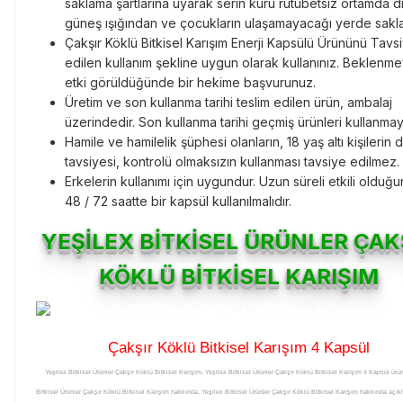
saklama şartlarına uyarak serin kuru rutubetsiz ortamda d
güneş ışığından ve çocukların ulaşamayacağı yerde sakla
Çakşır Köklü Bitkisel Karışım Enerji Kapsülü
Ürününü
Tavs
edilen kullanım şekline uygun olarak kullanınız. Beklenm
etki görüldüğünde bir hekime başvurunuz.
Üretim ve son kullanma tarihi teslim edilen ürün, ambalaj
üzerindedir. Son kullanma tarihi geçmiş ürünleri kullanmay
Hamile ve hamilelik şüphesi olanların, 18 yaş altı kişilerin 
tavsiyesi, kontrolü olmaksızın kullanması tavsiye edilmez.
Erkelerin kullanımı için uygundur. Uzun süreli etkili olduğ
48 / 72 saatte bir kapsül kullanılmalıdır.
YEŞİLEX BİTKİSEL ÜRÜNLER ÇAK
KÖKLÜ BİTKİSEL KARIŞIM
Çakşır Köklü Bitkisel Karışım 4 Kapsül
Yeşilex Bitkisel Ürünler Çakşır Köklü Bitkisel Karışım, Yeşilex Bitkisel Ürünler Çakşır Köklü Bitkisel Karışım 4 Kapsül ürü
Bitkisel Ürünler Çakşır Köklü Bitkisel Karışım hakkında, Yeşilex Bitkisel Ürünler Çakşır Köklü Bitkisel Karışım hakkında açık