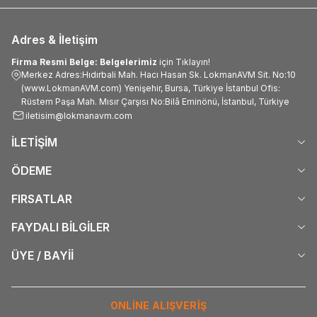
Adres & İletişim
Firma Resmi Belge: Belgelerimiz
için Tıklayın!
Merkez Adres:Hıdırbali Mah. Hacı Hasan Sk. LokmanAVM Sit. No:10
(www.LokmanAVM.com) Yenişehir, Bursa, Türkiye İstanbul Ofis:
Rüstem Paşa Mah. Mısır Çarşısı No:Bilâ Eminönü, İstanbul, Türkiye
iletisim@lokmanavm.com
İLETİŞİM
ÖDEME
FIRSATLAR
FAYDALI BİLGİLER
ÜYE / BAYİİ
ONLİNE ALIŞVERİŞ