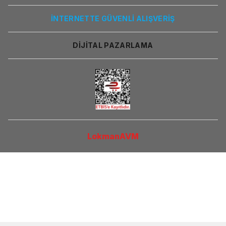
İNTERNETTE GÜVENLİ ALIŞVERİŞ
DİJİTAL PAZARLAMA
LokmanAVM