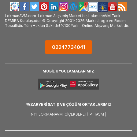
LokmanAVM.com-Lokman Alışveriş Market bir, LokmanAVM Tarık
DEMİRA Kuruluşudur. © Copyright 2001-2026 Marka, Logo ve Resim
Tescillidir. Tüm Hakları Saklıdır! %100Yerli - Online Alışveriş Marketidir.
02247734041
MOBİL UYGULAMALARIMIZ
PAZARYERİ SATIŞ VE ÇÖZÜM ORTAKLARIMIZ
N11 |
LOKMANAVM |
ÇIÇEKSEPETI |
PTTAVM |