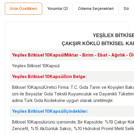
Ürün Özellikleri
Yorumlar (2)
Ödeme Seçenekleri
Dökü
YEŞİLEX BİTKİ
ÇAKŞIR KÖKLÜ BİTKİSEL KAR
Yeşilex Bitkisel 10KapsülMiktar - Birim - Ebat - Ağırlık - Öl
Yeşilex Bitkisel 10Kapsül
Yeşilex Bitkisel 10Kapsülİzin Belge:
Bitkisel 10KapsülÜretici Firma: T.C. Gıda Tarım ve Köyişleri Ba
izni ile Beyazlar Gıda Tekstil Kuyumculuk ve Dayanıklı Tüketim M
adına Türk Gıda Kodeksine uygun olarak üretilmiştir.
Yeşilex Bitkisel 10Kapsülİçindekiler:
Bitkisel 10Kapsülürünü içerisinde; Bir Kapsülde: %19 Çakşır 
Zencefil, %15 AkGünlük Sakızı, %10 Hidroksil Promil Metil Seli