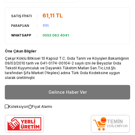
61,11
TL
SATIŞ FİYATI
:
PARAPUAN
:
1111
WHATSAPP
:
0553 062 4041
Öne Çıkan Bilgiler
Çakşır Köklü Bitkisel 10 Kapsül T.C. Gıda Tarım ve Köyişleri Bakanlığının
09/03/2010 tarih ve G41-0174-00104-2 sayılı izni ile Beyazlar Gıda
Tekstil Kuyumculuk ve Dayanıklı Tüketim Malları San.Tic.Ltd.Şti.
tarafından Şifa Market (Yeşilex) adına Türk Gıda Kodeksine uygun
olarak üretilmiştir.
Gelince Haber Ver
Koleksiyon
Fiyat Alarmı