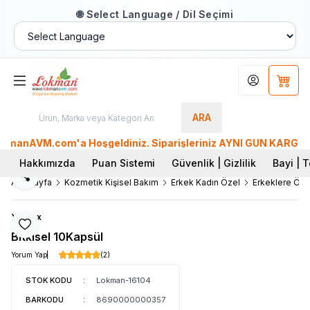
🌐 Select Language / Dil Seçimi
Hesabım
Sepet
ARA
AVM.com'a Hoşgeldiniz. Siparişleriniz AYNI GÜN KARGO'da. Tüm
Hakkımızda
Puan Sistemi
Güvenlik | Gizlilik
Bayi | T
Paylaş
Ana Sayfa
Kozmetik Kişisel Bakım
Erkek Kadın Özel
Erkeklere Öze
Yeşilex
Favoriye Ekle
Bitkisel 10Kapsül
Yorum Yap
(2)
STOK KODU
:
Lokman-16104
BARKODU
:
8690000000357