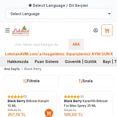
🌐 Select Language / Dil Seçimi
Hesabım
Sepet
ARA
LokmanAVM.com'a Hoşgeldiniz. Siparişleriniz AYNI GÜN KARGO
Hakkımızda
Puan Sistemi
Güvenlik | Gizlilik
Bayi | T
Ana Sayfa
Black Berry
Filtrele
Sırala
Tükendi
(5)
(4)
%
17
%
17
Black Berry
Bitkisel Karışım
Black Berry
Karanfilli Bitkisel
10 ML
For Men Sprey 25 ML
309,29
TL
127,20
TL
257,74
TL
106,00
TL