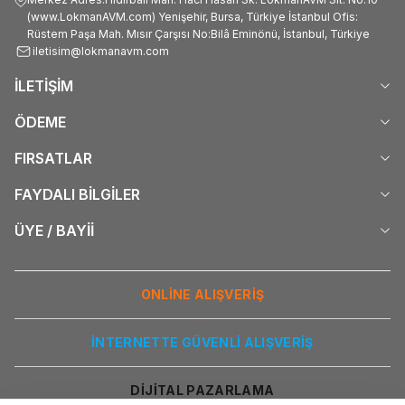
(www.LokmanAVM.com) Yenişehir, Bursa, Türkiye İstanbul Ofis:
Rüstem Paşa Mah. Mısır Çarşısı No:Bilâ Eminönü, İstanbul, Türkiye
iletisim@lokmanavm.com
İLETİŞİM
ÖDEME
FIRSATLAR
FAYDALI BİLGİLER
ÜYE / BAYİİ
ONLİNE ALIŞVERİŞ
İNTERNETTE GÜVENLİ ALIŞVERİŞ
DİJİTAL PAZARLAMA