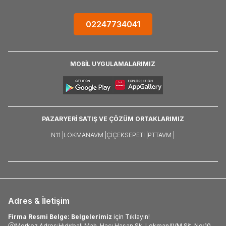
02247734041
MOBİL UYGULAMALARIMIZ
PAZARYERİ SATIŞ VE ÇÖZÜM ORTAKLARIMIZ
N11 |
LOKMANAVM |
ÇIÇEKSEPETI |
PTTAVM |
Adres & İletişim
Firma Resmi Belge: Belgelerimiz
için Tıklayın!
Merkez Adres:Hıdırbali Mah. Hacı Hasan Sk. LokmanAVM Sit. No:10