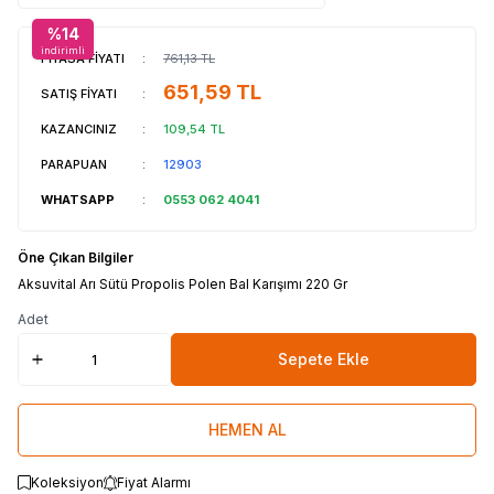
%
14
indirimli
PİYASA FİYATI
:
761,13
TL
651,59
TL
SATIŞ FİYATI
:
KAZANCINIZ
:
109,54
TL
PARAPUAN
:
12903
WHATSAPP
:
0553 062 4041
Öne Çıkan Bilgiler
Aksuvital Arı Sütü Propolis Polen Bal Karışımı 220 Gr
Adet
Sepete Ekle
HEMEN AL
Koleksiyon
Fiyat Alarmı