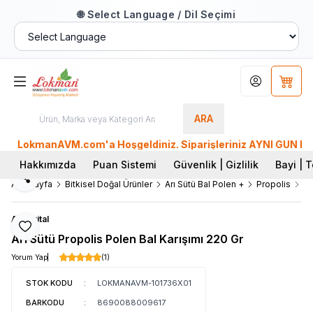
🌐 Select Language / Dil Seçimi
Hesabım
Sepet
ARA
kmanAVM.com'a Hoşgeldiniz. Siparişleriniz AYNI GÜN KARGO'da.
Hakkımızda
Puan Sistemi
Güvenlik | Gizlilik
Bayi | T
Paylaş
Ana Sayfa
Bitkisel Doğal Ürünler
Arı Sütü Bal Polen +
Propolis
Ar
Aksuvital
Favoriye Ekle
Arı Sütü Propolis Polen Bal Karışımı 220 Gr
Yorum Yap
(1)
STOK KODU
:
LOKMANAVM-101736X01
BARKODU
:
8690088009617