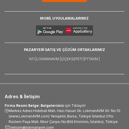
MOBİL UYGULAMALARIMIZ
PAZARYERİ SATIŞ VE ÇÖZÜM ORTAKLARIMIZ
N11 |
LOKMANAVM |
ÇIÇEKSEPETI |
PTTAVM |
Adres & İletişim
Firma Resmi Belge: Belgelerimiz
için Tıklayın!
Merkez Adres:Hıdırbali Mah. Hacı Hasan Sk. LokmanAVM Sit. No:10
(www.LokmanAVM.com) Yenişehir, Bursa, Türkiye İstanbul Ofis:
Rüstem Paşa Mah. Mısır Çarşısı No:Bilâ Eminönü, İstanbul, Türkiye
iletisim@lokmanavm.com