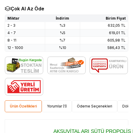
Çok Al Az Öde
Miktar
İndirim
Birim Fiyat
2 - 3
%3
632,05
TL
4 - 7
%5
619,01
TL
8 - 11
%7
605,98
TL
12 - 1000
%10
586,43
TL
Ürün Özellikleri
Yorumlar (1)
Ödeme Seçenekleri
Dökü
AKSUVİTAL ARI SÜTÜ PROPOLİS 