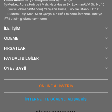
Merkez Adres:Hıdırbali Mah. Hacı Hasan Sk. LokmanAVM Sit. No:10
(www.LokmanAVM.com) Yenişehir, Bursa, Türkiye İstanbul Ofis:
Rüstem Paşa Mah. Mısır Çarşısı No:Bilâ Eminönü, İstanbul, Türkiye
iletisim@lokmanavm.com
İLETİŞİM
ÖDEME
FIRSATLAR
FAYDALI BİLGİLER
ÜYE / BAYİİ
ONLİNE ALIŞVERİŞ
İNTERNETTE GÜVENLİ ALIŞVERİŞ