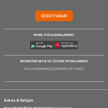
02247734041
MOBİL UYGULAMALARIMIZ
PAZARYERİ SATIŞ VE ÇÖZÜM ORTAKLARIMIZ
N11 |
LOKMANAVM |
ÇIÇEKSEPETI |
PTTAVM |
Adres & İletişim
Firma Resmi Belge: Belgelerimiz
için Tıklayın!