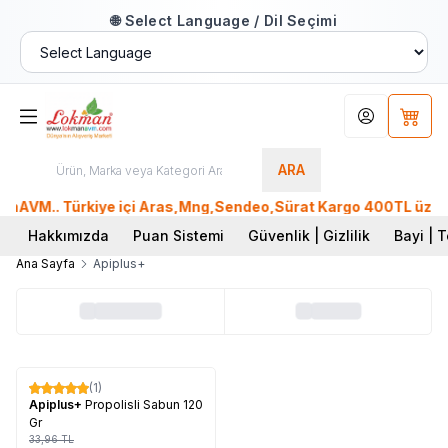
🌐 Select Language / Dil Seçimi
Hesabım
Sepet
ARA
nAVM.. Türkiye içi Aras,Mng,Sendeo,Sürat Kargo 400TL üzeri, 
Hakkımızda
Puan Sistemi
Güvenlik | Gizlilik
Bayi | T
Ana Sayfa
Apiplus+
Tükendi
(1)
%
17
Apiplus+
Propolisli Sabun 120
Gr
33,96
TL