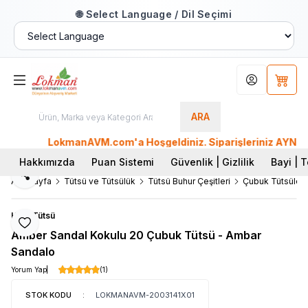
🌐 Select Language / Dil Seçimi
Hesabım
Sepet
ARA
LokmanAVM.com'a Hoşgeldiniz. Siparişleriniz AYNI GÜN K
Hakkımızda
Puan Sistemi
Güvenlik | Gizlilik
Bayi | T
Paylaş
Ana Sayfa
Tütsü ve Tütsülük
Tütsü Buhur Çeşitleri
Çubuk Tütsüler
Hem Tütsü
Favoriye Ekle
Amber Sandal Kokulu 20 Çubuk Tütsü - Ambar
Sandalo
Yorum Yap
(1)
STOK KODU
:
LOKMANAVM-2003141X01