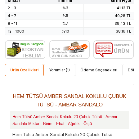
Miktar
İndirim
Birim Fiyat
2 - 3
%3
41,13
TL
4 - 7
%5
40,28
TL
8 - 11
%7
39,43
TL
12 - 1000
%10
38,16
TL
Ürün Özellikleri
Yorumlar (1)
Ödeme Seçenekleri
Dökü
HEM TÜTSÜ AMBER SANDAL KOKULU ÇUBUK
TÜTSÜ - AMBAR SANDALO
Hem Tütsü Amber Sandal Kokulu 20 Çubuk Tütsü - Ambar
Sandalo Miktar - Birim - Ebat - Ağırlık - Ölçü:
Hem Tütsü Amber Sandal Kokulu 20 Çubuk Tütsü -