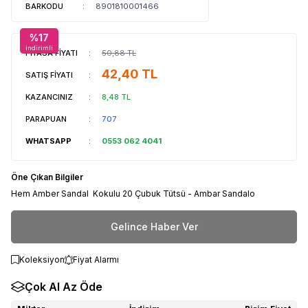
BARKODU
:
8901810001466
%
17
indirimli
PİYASA FİYATI
:
50,88
TL
42,40
TL
SATIŞ FİYATI
:
KAZANCINIZ
:
8,48
TL
PARAPUAN
:
707
WHATSAPP
:
0553 062 4041
Öne Çıkan Bilgiler
Hem Amber Sandal Kokulu 20 Çubuk Tütsü - Ambar Sandalo
Gelince Haber Ver
Koleksiyon
Fiyat Alarmı
Çok Al Az Öde