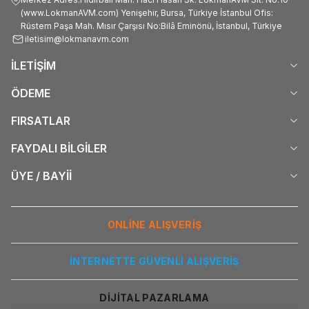
(www.LokmanAVM.com) Yenişehir, Bursa, Türkiye İstanbul Ofis:
Rüstem Paşa Mah. Mısır Çarşısı No:Bilâ Eminönü, İstanbul, Türkiye
iletisim@lokmanavm.com
İLETİŞİM
ÖDEME
FIRSATLAR
FAYDALI BİLGİLER
ÜYE / BAYİİ
ONLİNE ALIŞVERİŞ
İNTERNETTE GÜVENLİ ALIŞVERİŞ
DİJİTAL PAZARLAMA