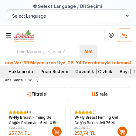
🌐 Select Language / Dil Seçimi
Hesabım
Sepet
ARA
ş Ver! 39 Milyon üzeri Üye, 26. Yıl Tecrübesiyle LokmanAVM..
Hakkımızda
Puan Sistemi
Güvenlik | Gizlilik
Bayi | T
Ana Sayfa
W-Fly
Filtrele
Sırala
(1)
(1)
%
17
%
17
W-Fly
Breast Firming Gel
W-Fly
Breast Firming Gel
Göğüs Bakım Jeli 5 ML X 5Li
Göğüs Bakım Jeli 75 ML
309,29
TL
309,29
TL
257,74
TL
257,74
TL