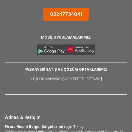
02247734041
MOBİL UYGULAMALARIMIZ
PAZARYERİ SATIŞ VE ÇÖZÜM ORTAKLARIMIZ
N11 |
LOKMANAVM |
ÇIÇEKSEPETI |
PTTAVM |
Adres & İletişim
Firma Resmi Belge: Belgelerimiz
için Tıklayın!
Merkez Adres:Hıdırbali Mah. Hacı Hasan Sk. LokmanAVM Sit. No:10