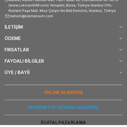
(www.LokmanAVM.com) Yenişehir, Bursa, Türkiye İstanbul Ofis:
Rüstem Paşa Mah. Mısır Çarşısı No:Bilâ Eminönü, İstanbul, Türkiye
iletisim@lokmanavm.com
İLETİŞİM
ÖDEME
FIRSATLAR
FAYDALI BİLGİLER
ÜYE / BAYİİ
ONLİNE ALIŞVERİŞ
İNTERNETTE GÜVENLİ ALIŞVERİŞ
DİJİTAL PAZARLAMA