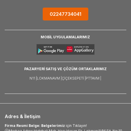
02247734041
MOBİL UYGULAMALARIMIZ
PAZARYERİ SATIŞ VE ÇÖZÜM ORTAKLARIMIZ
N11 |
LOKMANAVM |
ÇIÇEKSEPETI |
PTTAVM |
Adres & İletişim
Firma Resmi Belge: Belgelerimiz
için Tıklayın!
Merkez Adres:Hıdırbali Mah. Hacı Hasan Sk. LokmanAVM Sit. No:10