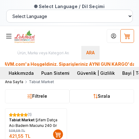
🌐 Select Language / Dil Seçimi
Hesabım
Sepet
ARA
VM.com'a Hoşgeldiniz. Siparişleriniz AYNI GÜN KARGO'da. Tüm 
Hakkımızda
Puan Sistemi
Güvenlik | Gizlilik
Bayi | T
Ana Sayfa
Tabiat Market
Filtrele
Sırala
(1)
%
17
Tabiat Market
Şifam Datça
Acı Badem Macunu 240 Gr
508,58
TL
421,55
TL