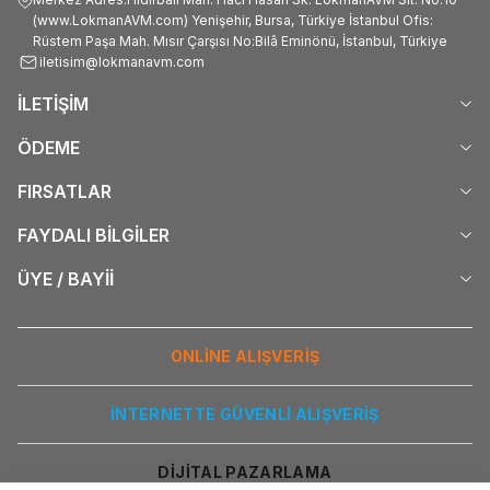
(www.LokmanAVM.com) Yenişehir, Bursa, Türkiye İstanbul Ofis:
Rüstem Paşa Mah. Mısır Çarşısı No:Bilâ Eminönü, İstanbul, Türkiye
iletisim@lokmanavm.com
İLETİŞİM
ÖDEME
FIRSATLAR
FAYDALI BİLGİLER
ÜYE / BAYİİ
ONLİNE ALIŞVERİŞ
İNTERNETTE GÜVENLİ ALIŞVERİŞ
DİJİTAL PAZARLAMA