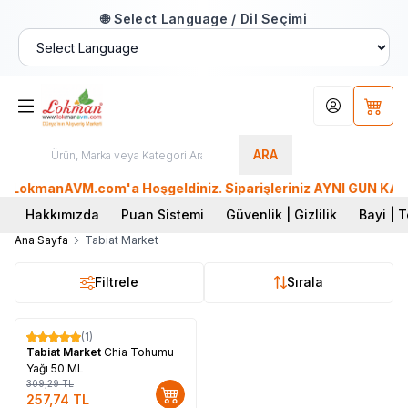
🌐 Select Language / Dil Seçimi
Hesabım
Sepet
ARA
LokmanAVM.com'a Hoşgeldiniz. Siparişleriniz AYNI GÜN KARGO'
Hakkımızda
Puan Sistemi
Güvenlik | Gizlilik
Bayi | T
Ana Sayfa
Tabiat Market
Filtrele
Sırala
(1)
%
17
Tabiat Market
Chia Tohumu
Yağı 50 ML
309,29
TL
257,74
TL