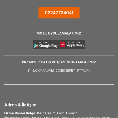
02247734041
MOBİL UYGULAMALARIMIZ
PAZARYERİ SATIŞ VE ÇÖZÜM ORTAKLARIMIZ
N11 |
LOKMANAVM |
ÇIÇEKSEPETI |
PTTAVM |
Adres & İletişim
Firma Resmi Belge: Belgelerimiz
için Tıklayın!
Merkez Adres:Hıdırbali Mah. Hacı Hasan Sk. LokmanAVM Sit. No:10