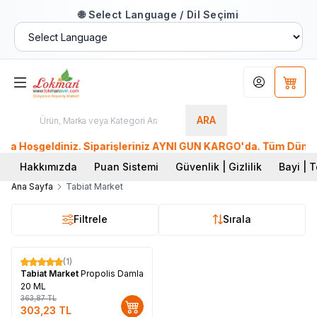
🌐 Select Language / Dil Seçimi
Hesabım
Sepet
ARA
Hoşgeldiniz. Siparişleriniz AYNI GÜN KARGO'da. Tüm Dünyadan 
Hakkımızda
Puan Sistemi
Güvenlik | Gizlilik
Bayi | T
Ana Sayfa
Tabiat Market
Filtrele
Sırala
(1)
%
17
Tabiat Market
Propolis Damla
20 ML
363,87
TL
303,23
TL