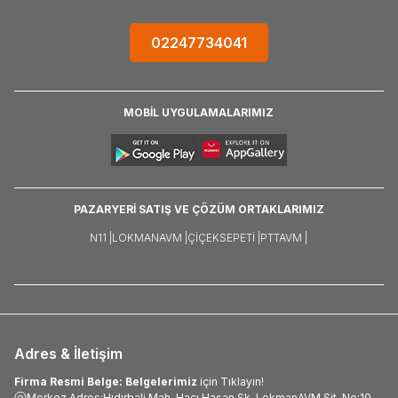
02247734041
MOBİL UYGULAMALARIMIZ
PAZARYERİ SATIŞ VE ÇÖZÜM ORTAKLARIMIZ
N11 |
LOKMANAVM |
ÇIÇEKSEPETI |
PTTAVM |
Adres & İletişim
Firma Resmi Belge: Belgelerimiz
için Tıklayın!
Merkez Adres:Hıdırbali Mah. Hacı Hasan Sk. LokmanAVM Sit. No:10