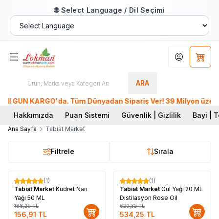
🌐 Select Language / Dil Seçimi
Hesabım
Sepet
ARA
I GÜN KARGO'da. Tüm Dünyadan Sipariş Ver! 39 Milyon üzeri Üy
Hakkımızda
Puan Sistemi
Güvenlik | Gizlilik
Bayi | T
Ana Sayfa
Tabiat Market
Filtrele
Sırala
(1)
(1)
%
17
%
14
Tabiat Market
Kudret Narı
Tabiat Market
Gül Yağı 20 ML
Yağı 50 ML
Distilasyon Rose Oil
188,29
TL
620,32
TL
156,91
TL
534,25
TL