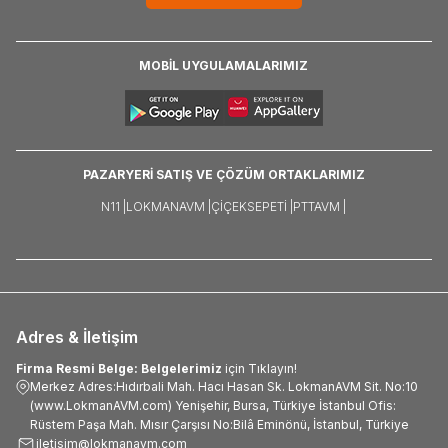
MOBİL UYGULAMALARIMIZ
PAZARYERİ SATIŞ VE ÇÖZÜM ORTAKLARIMIZ
N11 |
LOKMANAVM |
ÇIÇEKSEPETI |
PTTAVM |
Adres & İletişim
Firma Resmi Belge: Belgelerimiz
için Tıklayın!
Merkez Adres:Hıdırbali Mah. Hacı Hasan Sk. LokmanAVM Sit. No:10
(www.LokmanAVM.com) Yenişehir, Bursa, Türkiye İstanbul Ofis:
Rüstem Paşa Mah. Mısır Çarşısı No:Bilâ Eminönü, İstanbul, Türkiye
iletisim@lokmanavm.com