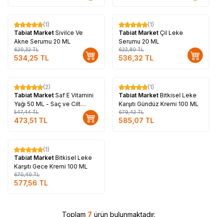
(1)
(1)
%
14
%
14
Tabiat Market
Sivilce Ve
Tabiat Market
Çil Leke
Akne Serumu 20 ML
Serumu 20 ML
620,32
TL
622,80
TL
534,25
TL
536,32
TL
Tükendi
(2)
(1)
%
14
%
14
Tabiat Market
Saf E Vitamini
Tabiat Market
Bitkisel Leke
Yağı 50 ML - Saç ve Cilt
Karşıtı Gündüz Kremi 100 ML
Bakım
547,44
TL
679,42
TL
473,51
TL
585,07
TL
Tükendi
(1)
%
14
Tabiat Market
Bitkisel Leke
Karşıtı Gece Kremi 100 ML
670,40
TL
577,56
TL
Toplam
7
ürün bulunmaktadır.